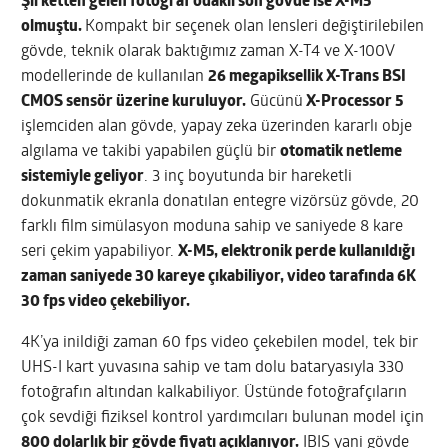
Şirketten gelen fotoğraf odaklı son gövde ise X-M5
olmuştu.
Kompakt bir seçenek olan lensleri değiştirilebilen
gövde, teknik olarak baktığımız zaman X-T4 ve X-100V
modellerinde de kullanılan
26 megapiksellik X-Trans BSI
CMOS sensör üzerine kuruluyor.
Gücünü
X-Processor 5
işlemciden alan gövde, yapay zeka üzerinden kararlı obje
algılama ve takibi yapabilen güçlü bir
otomatik netleme
sistemiyle geliyor
. 3 inç boyutunda bir hareketli
dokunmatik ekranla donatılan entegre vizörsüz gövde, 20
farklı film simülasyon moduna sahip ve saniyede 8 kare
seri çekim yapabiliyor.
X-M5, elektronik perde kullanıldığı
zaman saniyede 30 kareye çıkabiliyor, video tarafında 6K
30 fps video çekebiliyor.
4K’ya inildiği zaman 60 fps video çekebilen model, tek bir
UHS-I kart yuvasına sahip ve tam dolu bataryasıyla 330
fotoğrafın altından kalkabiliyor. Üstünde fotoğrafçıların
çok sevdiği fiziksel kontrol yardımcıları bulunan model için
800 dolarlık bir gövde fiyatı açıklanıyor.
IBIS yani gövde