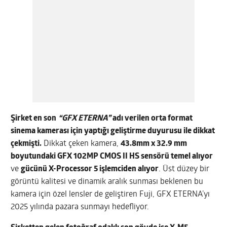
Şirket en son
“GFX ETERNA”
adı verilen orta format
sinema kamerası için yaptığı geliştirme duyurusu ile dikkat
çekmişti.
Dikkat çeken kamera,
43.8mm x 32.9 mm
boyutundaki GFX 102MP CMOS II HS sensörü temel alıyor
ve
gücünü X-Processor 5 işlemciden alıyor
. Üst düzey bir
görüntü kalitesi ve dinamik aralık sunması beklenen bu
kamera için özel lensler de geliştiren Fuji, GFX ETERNA’yı
2025 yılında pazara sunmayı hedefliyor.