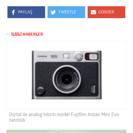
PAYLAŞ
TWEETLE
GÖNDER
İLGİLİ HABERLER
Dijital ile analog hibriti model Fujifilm Instax Mini Evo
tanıtıldı