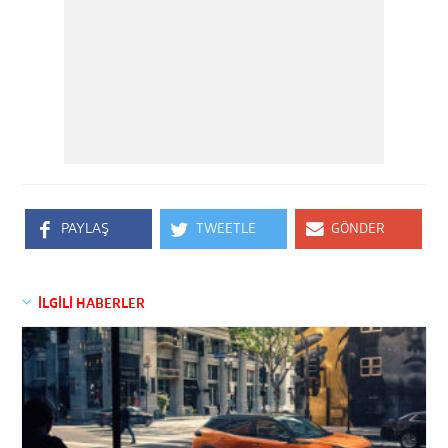
PAYLAŞ
TWEETLE
GÖNDER
İLGİLİ HABERLER