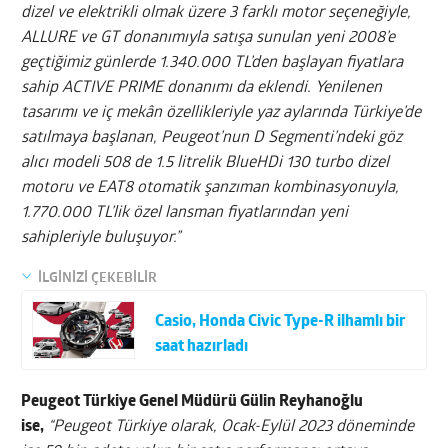
dizel ve elektrikli olmak üzere 3 farklı motor seçeneğiyle,
ALLURE ve GT donanımıyla satışa sunulan yeni 2008’e
geçtiğimiz günlerde 1.340.000 TL’den başlayan fiyatlara
sahip ACTIVE PRIME donanımı da eklendi. Yenilenen
tasarımı ve iç mekân özellikleriyle yaz aylarında Türkiye’de
satılmaya başlanan, Peugeot’nun D Segmenti’ndeki göz
alıcı modeli 508 de 1.5 litrelik BlueHDi 130 turbo dizel
motoru ve EAT8 otomatik şanzıman kombinasyonuyla,
1.770.000 TL’lik özel lansman fiyatlarından yeni
sahipleriyle buluşuyor.”
İLGİNİZİ ÇEKEBİLİR
Casio, Honda Civic Type-R ilhamlı bir
saat hazırladı
Peugeot Türkiye Genel Müdürü Gülin Reyhanoğlu
ise,
“Peugeot Türkiye olarak, Ocak-Eylül 2023 döneminde