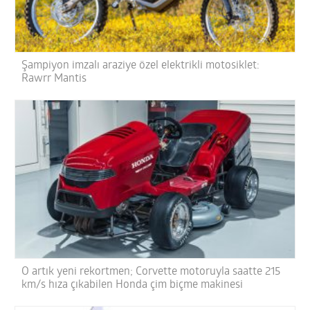
Şampiyon imzalı araziye özel elektrikli motosiklet:
Rawrr Mantis
O artık yeni rekortmen; Corvette motoruyla saatte 215
km/s hıza çıkabilen Honda çim biçme makinesi