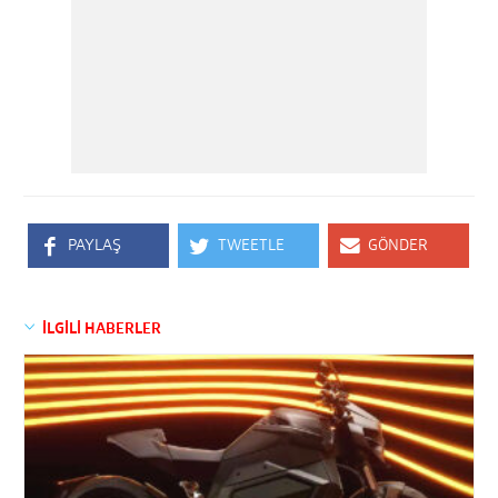
PAYLAŞ
TWEETLE
GÖNDER
İLGİLİ HABERLER