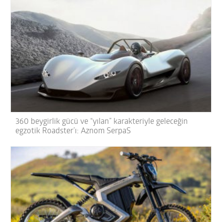
360 beygirlik gücü ve “yılan” karakteriyle geleceğin
egzotik Roadster’ı: Aznom SerpaS