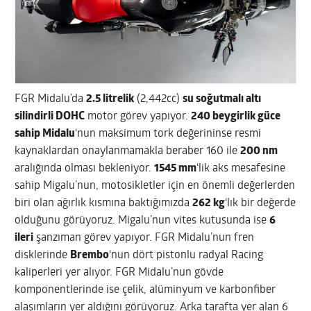
FGR Midalu’da
2.5 litrelik
(2,442cc)
su soğutmalı altı
silindirli DOHC
motor görev yapıyor.
240 beygirlik güce
sahip Midalu
‘nun maksimum tork değerininse resmi
kaynaklardan onaylanmamakla beraber 160 ile
200 nm
aralığında olması bekleniyor.
1545 mm
‘lik aks mesafesine
sahip Migalu’nun, motosikletler için en önemli değerlerden
biri olan ağırlık kısmına baktığımızda
262 kg
‘lık bir değerde
olduğunu görüyoruz. Migalu’nun vites kutusunda ise
6
ileri
şanzıman görev yapıyor. FGR Midalu’nun fren
disklerinde
Brembo
‘nun dört pistonlu radyal Racing
kaliperleri yer alıyor. FGR Midalu’nun gövde
komponentlerinde ise çelik, alüminyum ve karbonfiber
alaşımların yer aldığını görüyoruz. Arka tarafta yer alan 6