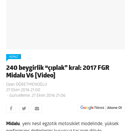
ASFALT
240 beygirlik “çıplak” kral: 2017 FGR
Midalu V6 [Video]
Ozan ÖĞRETMENOĞLU
27 Ekim 2016 21:00
- Güncelleme: 27 Ekim 2016 21:06
Midalu
, yeni nesil egzotik motosiklet modelinde, yüksek