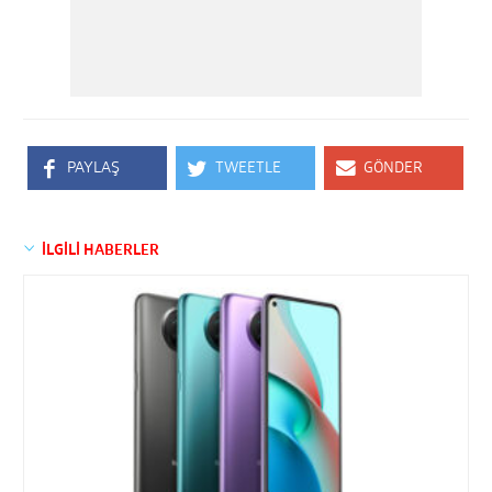
PAYLAŞ
TWEETLE
GÖNDER
İLGİLİ HABERLER