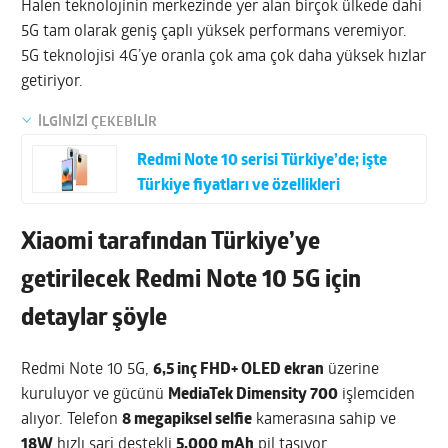
Halen teknolojinin merkezinde yer alan birçok ülkede dahi
5G tam olarak geniş çaplı yüksek performans veremiyor.
5G teknolojisi 4G’ye oranla çok ama çok daha yüksek hızlar
getiriyor.
İLGİNİZİ ÇEKEBİLİR
Redmi Note 10 serisi Türkiye’de; işte
Türkiye fiyatları ve özellikleri
Xiaomi tarafından Türkiye’ye
getirilecek Redmi Note 10 5G için
detaylar şöyle
Redmi Note 10 5G,
6,5 inç FHD+ OLED ekran
üzerine
kuruluyor ve gücünü
MediaTek Dimensity 700
işlemciden
alıyor. Telefon
8 megapiksel selfie
kamerasına sahip ve
18W
hızlı şarj destekli
5.000 mAh
pil taşıyor.