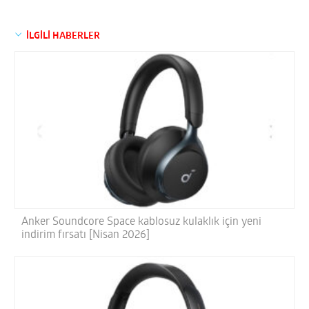
İLGİLİ HABERLER
Anker Soundcore Space kablosuz kulaklık için yeni
indirim fırsatı [Nisan 2026]