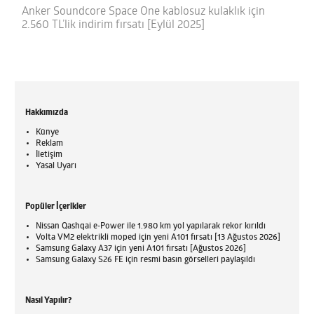
Anker Soundcore Space One kablosuz kulaklık için
2.560 TL’lik indirim fırsatı [Eylül 2025]
Hakkımızda
Künye
Reklam
İletişim
Yasal Uyarı
Popüler İçerikler
Nissan Qashqai e-Power ile 1.980 km yol yapılarak rekor kırıldı
Volta VM2 elektrikli moped için yeni A101 fırsatı [13 Ağustos 2026]
Samsung Galaxy A37 için yeni A101 fırsatı [Ağustos 2026]
Samsung Galaxy S26 FE için resmi basın görselleri paylaşıldı
Nasıl Yapılır?