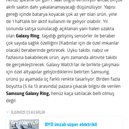
henüz spesifik bir gün / saat bilgisi verilmiyor ancak birçok
akıllı saatin dahi yakalanamayacağı düşünülüyor. Yapısı
gereği içinde batarya koyacak çok az yer olan ürün, yine
de 1 haftalık bir aktif kullanım ile geliyor olabilir. Yıl
sonunda satışa sunulacağı açıklanan yani halen uzakta
olan
Galaxy Ring
, taşıdığı gelişmiş sensörler ile beraber
çok sayıda sağlık özelliğini (Kadınlar için de özel imkanlar
olacak) beraberinde getirecek. Uyku takibi, nabız ve
fazlasına bakabilecek ürün, aynı zamanda aktivite takibi
de gerçekleştirecek. Galaxy Watch’lar ile birlikte çalışması
için özel altyapılar geliştirdiklerini belirten Samsung,
ürünü şu aşamada üç farklı renkte tasarlıyor. Birden fazla
boyutta (5 ila 13 arasında) pazara çıkacak bilgisi de verilen
Samsung Galaxy Ring,
henüz kaça satılacak belli olmuş
değil.
İLGİNİZİ ÇEKEBİLİR
BYD imzalı süper elektrikli