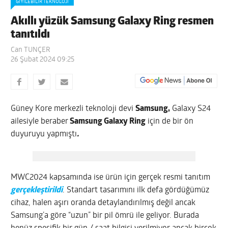
GIYILEBILIR TEKNOLOJI
Akıllı yüzük Samsung Galaxy Ring resmen
tanıtıldı
Can TUNÇER
26 Şubat 2024 09:25
Güney Kore merkezli teknoloji devi
Samsung,
Galaxy S24
ailesiyle beraber
Samsung Galaxy Ring
için de bir ön
duyuruyu yapmıştı
.
MWC2024 kapsamında ise ürün için gerçek resmi tanıtım
gerçekleştirildi
. Standart tasarımını ilk defa gördüğümüz
cihaz, halen aşırı oranda detaylandırılmış değil ancak
Samsung’a göre “uzun” bir pil ömrü ile geliyor. Burada