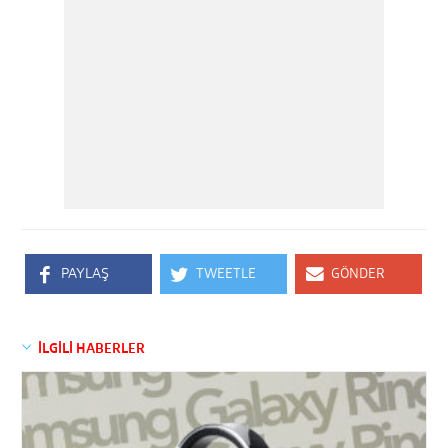
PAYLAŞ
TWEETLE
GÖNDER
İLGİLİ HABERLER