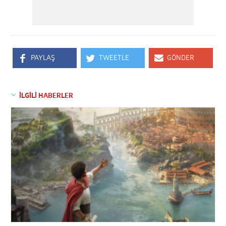
PAYLAŞ
TWEETLE
GÖNDER
İLGİLİ HABERLER