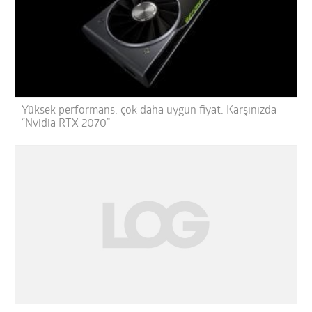
Yüksek performans, çok daha uygun fiyat: Karşınızda
“Nvidia RTX 2070”