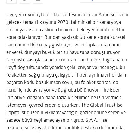
Her yeni oyunuyla birlikte kalitesini arttıran Anno serisinin
gelecek temalı ilk oyunu 2070, tahminsel bir senaryoya
sırtını yaslasa da aslında hepimizi bekleyen muhtemel bir
sona odaklanıyor. Bundan yaklaşık 60 sene sonra küresel
ısınmanın etkileri baş gösteriyor ve kutupların tamamı
eriyerek dünyayı büyük bir su havuzuna dönüştürüyor.
Geçmişte savaşlarla belirlenen sınırlar, bu kez doğa ananın
keyfi doğrultusunda yeniden şekilleniyor ve insanoğlu bu
felaketten sağ çıkmaya çalışıyor.
Fikren ayrılmayı her daim
başaran kodu bozuk insan soyu, bu felaket sonrası da
kendi içinde ayrışıyor ve üç gruba bölünüyor. The Eden
Initiative, doğanın daha fazla kirletilmesine izin vermek
istemeyen çevrecilerden oluşurken, The Global Trust ise
kapitalist düzenin yıkılamayacağını gözler önüne seren ve
sadece büyümeyi amaçlayan bir grup. S.A.A.T ise,
teknolojisi ile ayakta duran apolitik destekçi durumunda.