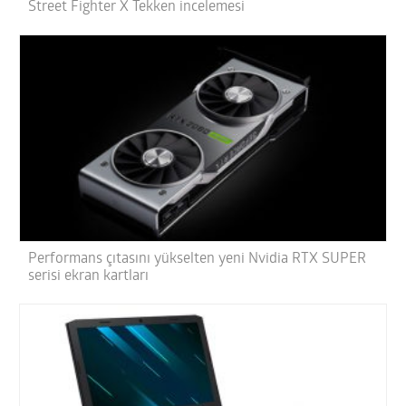
Street Fighter X Tekken incelemesi
Performans çıtasını yükselten yeni Nvidia RTX SUPER
serisi ekran kartları