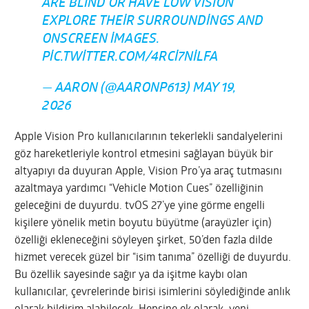
ARE BLIND OR HAVE LOW VISION
EXPLORE THEIR SURROUNDINGS AND
ONSCREEN IMAGES.
PIC.TWITTER.COM/4RCI7NILFA
— AARON (@AARONP613)
MAY 19,
2026
Apple Vision Pro kullanıcılarının tekerlekli sandalyelerini
göz hareketleriyle kontrol etmesini sağlayan büyük bir
altyapıyı da duyuran Apple, Vision Pro’ya araç tutmasını
azaltmaya yardımcı “Vehicle Motion Cues” özelliğinin
geleceğini de duyurdu. tvOS 27’ye yine görme engelli
kişilere yönelik metin boyutu büyütme (arayüzler için)
özelliği ekleneceğini söyleyen şirket, 50’den fazla dilde
hizmet verecek güzel bir “isim tanıma” özelliği de duyurdu.
Bu özellik sayesinde sağır ya da işitme kaybı olan
kullanıcılar, çevrelerinde birisi isimlerini söylediğinde anlık