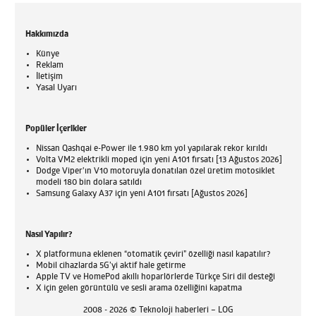
Hakkımızda
Künye
Reklam
İletişim
Yasal Uyarı
Popüler İçerikler
Nissan Qashqai e-Power ile 1.980 km yol yapılarak rekor kırıldı
Volta VM2 elektrikli moped için yeni A101 fırsatı [13 Ağustos 2026]
Dodge Viper'ın V10 motoruyla donatılan özel üretim motosiklet
modeli 180 bin dolara satıldı
Samsung Galaxy A37 için yeni A101 fırsatı [Ağustos 2026]
Nasıl Yapılır?
X platformuna eklenen “otomatik çeviri” özelliği nasıl kapatılır?
Mobil cihazlarda 5G’yi aktif hale getirme
Apple TV ve HomePod akıllı hoparlörlerde Türkçe Siri dil desteği
X için gelen görüntülü ve sesli arama özelliğini kapatma
2008 - 2026 © Teknoloji haberleri – LOG