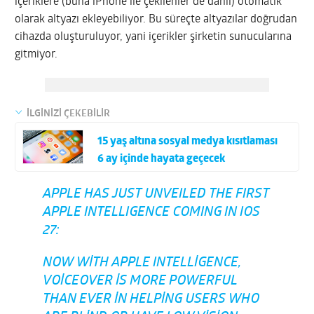
içeriklere (buna iPhone ile çekilenler de dahil) otomatik
olarak altyazı ekleyebiliyor. Bu süreçte altyazılar doğrudan
cihazda oluşturuluyor, yani içerikler şirketin sunucularına
gitmiyor.
İLGİNİZİ ÇEKEBİLİR
15 yaş altına sosyal medya kısıtlaması
6 ay içinde hayata geçecek
APPLE HAS JUST UNVEILED THE FIRST
APPLE INTELLIGENCE COMING IN IOS
27:
NOW WITH APPLE INTELLIGENCE,
VOICEOVER IS MORE POWERFUL
THAN EVER IN HELPING USERS WHO