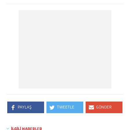
PAYLAŞ
TWEETLE
GÖNDER
İLGİLİ HABERLER