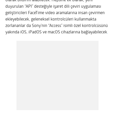
olarak bildirim alabilecek. Hepsine ek olarak, yeni
duyurulan “API” desteğiyle işaret dili çeviri uygulaması
geliştiricileri FaceTime video aramalarına insan çevirmen
ekleyebilecek, geleneksel kontrolcüleri kullanmakta
zorlananlar da Sony’nin “Access” isimli özel kontrolcüsünü
yakında iOS, iPadOS ve macOS cihazlarına bağlayabilecek
.