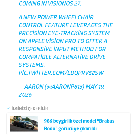
COMING IN VISIONOS 27:
A NEW POWER WHEELCHAIR
CONTROL FEATURE LEVERAGES THE
PRECISION EYE-TRACKING SYSTEM
ON APPLE VISION PRO TO OFFER A
RESPONSIVE INPUT METHOD FOR
COMPATIBLE ALTERNATIVE DRIVE
SYSTEMS.
PIC.TWITTER.COM/LBQPRV52SW
— AARON (@AARONP613)
MAY 19,
2026
İLGİNİZİ ÇEKEBİLİR
986 beygirlik özel model “Brabus
Bodo” görücüye çıkarıldı