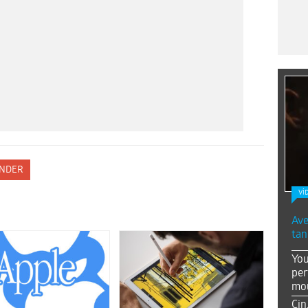
NDER
Vİ
Ave
tan
You
per
mou
Çin