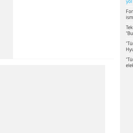
yol
For
ism
Tek
“Bu
“Tü
Hyu
“Tü
ele