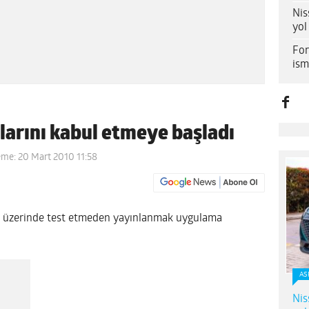
Nis
yol
For
ism
arını kabul etmeye başladı
eme: 20 Mart 2010 11:58
ım üzerinde test etmeden yayınlanmak uygulama
AS
Nis