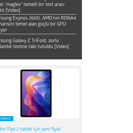
an “maglev” temelli bir test aracı
tti [Video]
msung Exynos 2600, AMD’nin RDNA4
arisini temel alan güçlü bir GPU
ıyor
sung Galaxy Z TriFold, zorlu
lamlık testine tabi tutuldu [Video]
MPANYA
mi Pad 2 tablet için yeni fiyat