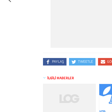
PAYLAŞ
TWEETLE
GÖ
İLGİLİ HABERLER