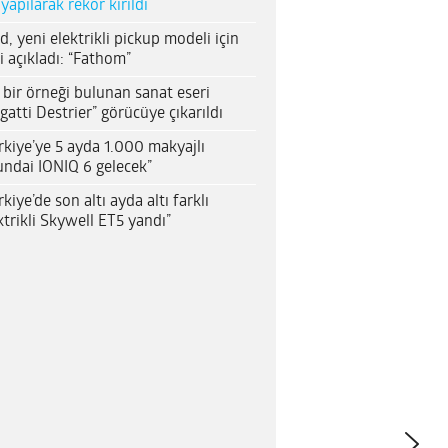
 yapılarak rekor kırıldı
d, yeni elektrikli pickup modeli için
i açıkladı: “Fathom”
 bir örneği bulunan sanat eseri
gatti Destrier” görücüye çıkarıldı
rkiye’ye 5 ayda 1.000 makyajlı
ndai IONIQ 6 gelecek”
rkiye’de son altı ayda altı farklı
ktrikli Skywell ET5 yandı”