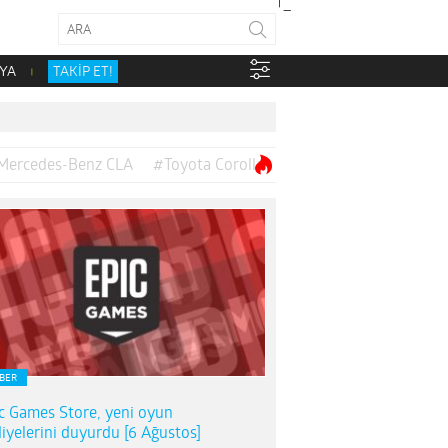
YA
TAKİP ET!
Mercedes-Benz CLA
#Toyota Corolla
BER
c Games Store, yeni oyun
iyelerini duyurdu [6 Ağustos]