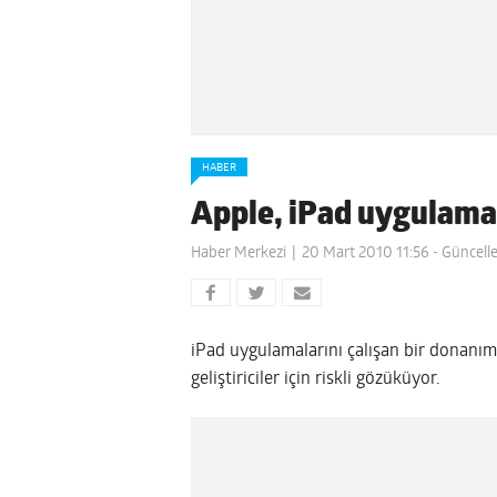
HABER
Apple, iPad uygulamal
Haber Merkezi
20 Mart 2010 11:56
- Güncell
iPad uygulamalarını çalışan bir donan
geliştiriciler için riskli gözüküyor.