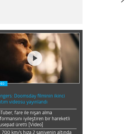
DEO
ngers: Doomsday filminin ikinci
ıtım videosu yayınlandı
Tuber, fare ile nişan alma
formansını iyileştiren bir hareketli
sepad üretti [Video]
, 700 km/s hıza 2 saniyenin altında