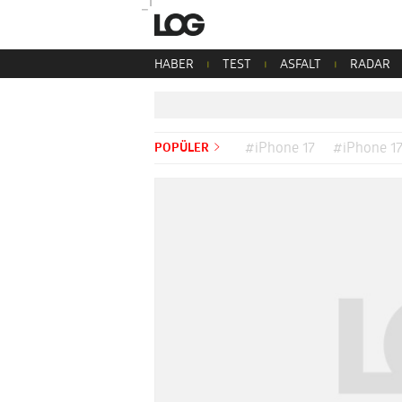
HABER
TEST
ASFALT
RADAR
POPÜLER
#iPhone 17
#iPhone 17