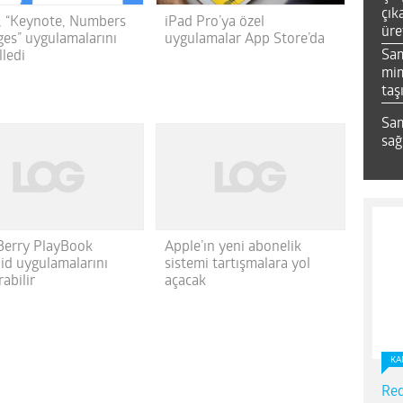
çık
, “Keynote, Numbers
iPad Pro’ya özel
üre
ges” uygulamalarını
uygulamalar App Store’da
Sa
lledi
mim
taş
Sam
sağ
Berry PlayBook
Apple’ın yeni abonelik
id uygulamalarını
sistemi tartışmalara yol
rabilir
açacak
KA
Red