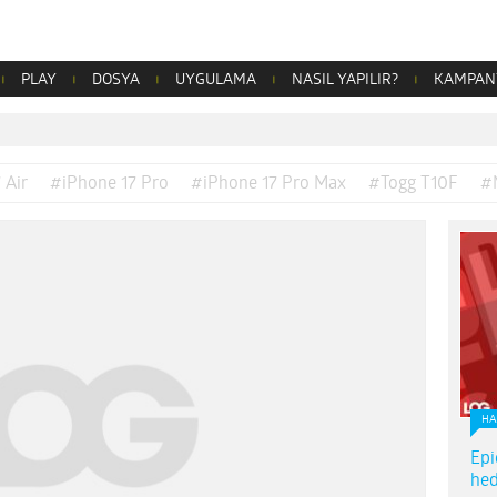
PLAY
DOSYA
UYGULAMA
NASIL YAPILIR?
KAMPAN
 Air
#iPhone 17 Pro
#iPhone 17 Pro Max
#Togg T10F
#
HA
Epi
hed