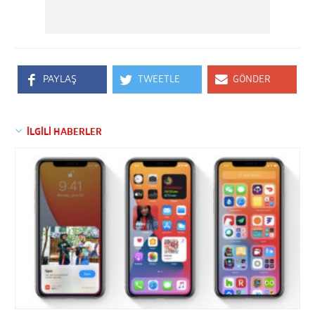
PAYLAŞ
TWEETLE
GÖNDER
İLGİLİ HABERLER