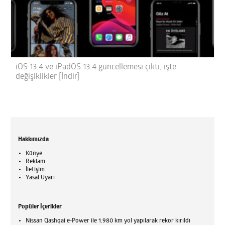
iOS 13.4 ve iPadOS 13.4 güncellemesi çıktı; işte
değişiklikler [İndir]
Hakkımızda
Künye
Reklam
İletişim
Yasal Uyarı
Popüler İçerikler
Nissan Qashqai e-Power ile 1.980 km yol yapılarak rekor kırıldı