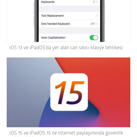
iOS 13 ve iPadOS’da yer alan can sıkıcı klavye tehlikesi
iOS 15 ve iPadOS 15 ile internet paylaşımında güvenlik