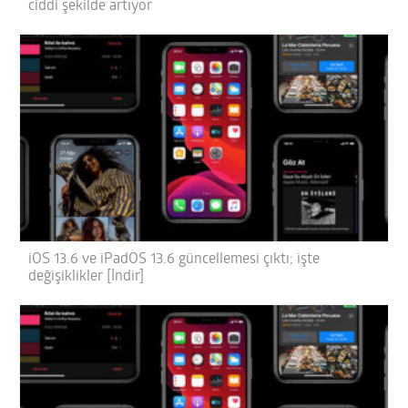
ciddi şekilde artıyor
iOS 13.6 ve iPadOS 13.6 güncellemesi çıktı; işte
değişiklikler [İndir]