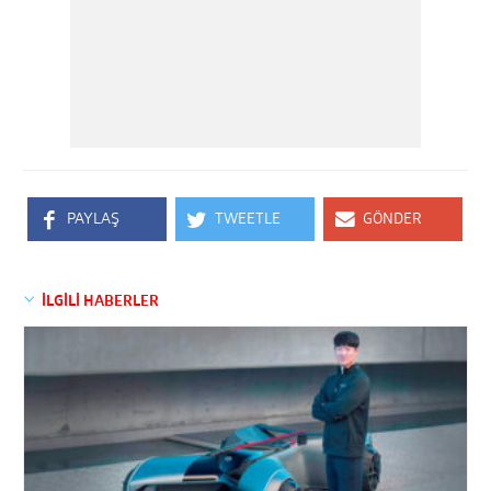
PAYLAŞ
TWEETLE
GÖNDER
İLGİLİ HABERLER