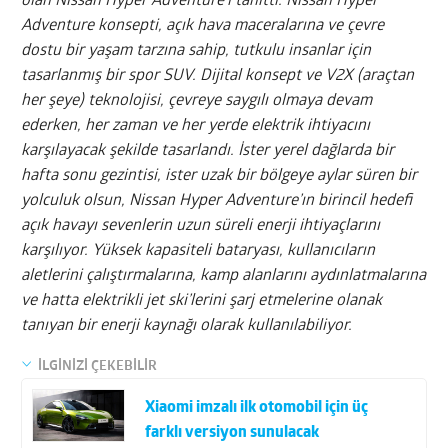
olan Nissan Hyper Adventure’ı tanıttı. Nissan Hyper
Adventure konsepti, açık hava maceralarına ve çevre
dostu bir yaşam tarzına sahip, tutkulu insanlar için
tasarlanmış bir spor SUV. Dijital konsept ve V2X (araçtan
her şeye) teknolojisi, çevreye saygılı olmaya devam
ederken, her zaman ve her yerde elektrik ihtiyacını
karşılayacak şekilde tasarlandı. İster yerel dağlarda bir
hafta sonu gezintisi, ister uzak bir bölgeye aylar süren bir
yolculuk olsun, Nissan Hyper Adventure’ın birincil hedefi
açık havayı sevenlerin uzun süreli enerji ihtiyaçlarını
karşılıyor. Yüksek kapasiteli bataryası, kullanıcıların
aletlerini çalıştırmalarına, kamp alanlarını aydınlatmalarına
ve hatta elektrikli jet ski’lerini şarj etmelerine olanak
tanıyan bir enerji kaynağı olarak kullanılabiliyor.
İLGİNİZİ ÇEKEBİLİR
Xiaomi imzalı ilk otomobil için üç
farklı versiyon sunulacak