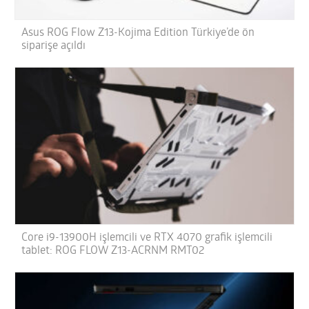
Asus ROG Flow Z13-Kojima Edition Türkiye’de ön
siparişe açıldı
Core i9-13900H işlemcili ve RTX 4070 grafik işlemcili
tablet: ROG FLOW Z13-ACRNM RMT02