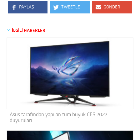
PAYLAŞ
TWEETLE
GÖNDER
İLGİLİ HABERLER
Asus tarafından yapılan tüm büyük CES 2022
duyuruları