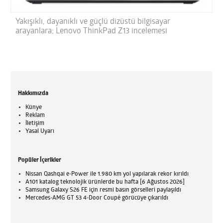
Yakışıklı, dayanıklı ve güçlü dizüstü bilgisayar
arayanlara; Lenovo ThinkPad Z13 incelemesi
Hakkımızda
Künye
Reklam
İletişim
Yasal Uyarı
Popüler İçerikler
Nissan Qashqai e-Power ile 1.980 km yol yapılarak rekor kırıldı
A101 katalog teknolojik ürünlerde bu hafta [6 Ağustos 2026]
Samsung Galaxy S26 FE için resmi basın görselleri paylaşıldı
Mercedes-AMG GT 53 4-Door Coupé görücüye çıkarıldı