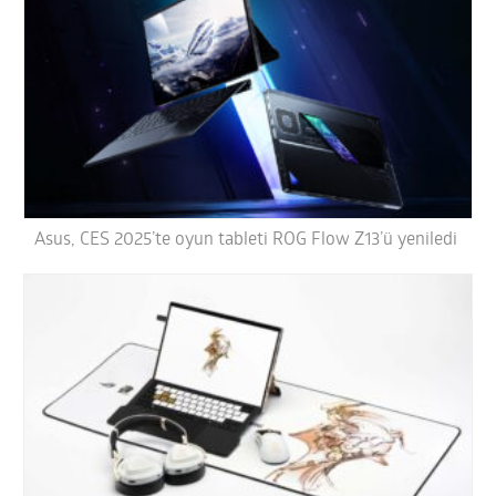
Asus, CES 2025’te oyun tableti ROG Flow Z13’ü yeniledi