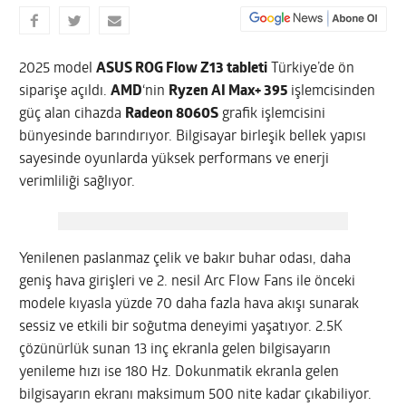
2025 model
ASUS ROG Flow Z13 tableti
Türkiye’de ön
siparişe açıldı.
AMD
‘nin
Ryzen AI Max+ 395
işlemcisinden
güç alan cihazda
Radeon 8060S
grafik işlemcisini
bünyesinde barındırıyor. Bilgisayar birleşik bellek yapısı
sayesinde oyunlarda yüksek performans ve enerji
verimliliği sağlıyor.
Yenilenen paslanmaz çelik ve bakır buhar odası, daha
geniş hava girişleri ve 2. nesil Arc Flow Fans ile önceki
modele kıyasla yüzde 70 daha fazla hava akışı sunarak
sessiz ve etkili bir soğutma deneyimi yaşatıyor. 2.5K
çözünürlük sunan 13 inç ekranla gelen bilgisayarın
yenileme hızı ise 180 Hz. Dokunmatik ekranla gelen
bilgisayarın ekranı maksimum 500 nite kadar çıkabiliyor.