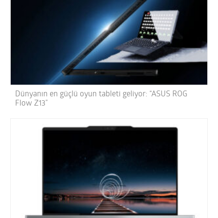
Dünyanın en güçlü oyun tableti geliyor: “ASUS ROG
Flow Z13”