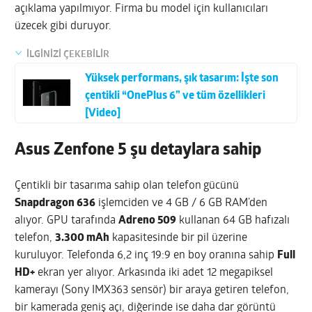
açıklama yapılmıyor. Firma bu model için kullanıcıları
üzecek gibi duruyor.
İLGİNİZİ ÇEKEBİLİR
Yüksek performans, şık tasarım: İşte son
çentikli “OnePlus 6” ve tüm özellikleri
[Video]
Asus Zenfone 5 şu detaylara sahip
Çentikli bir tasarıma sahip olan telefon
gücünü
Snapdragon 636
işlemciden ve 4 GB / 6 GB RAM’den
alıyor. GPU tarafında
Adreno 509
kullanan 64 GB hafızalı
telefon,
3.300 mAh
kapasitesinde bir pil üzerine
kuruluyor. Telefonda 6,2 inç 19:9 en boy oranına sahip
Full
HD+
ekran yer alıyor. Arkasında iki adet 12 megapiksel
kamerayı (Sony IMX363 sensör) bir araya getiren telefon,
bir kamerada geniş açı, diğerinde ise daha dar görüntü