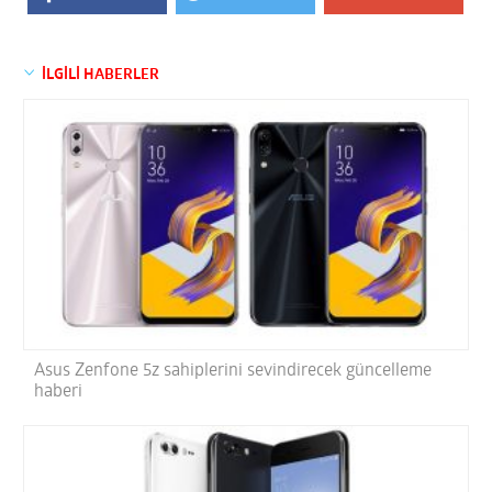
İLGİLİ HABERLER
Asus Zenfone 5z sahiplerini sevindirecek güncelleme
haberi