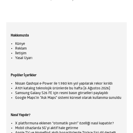
Hakkımızda
Künye
Reklam
İletişim
Yasal Uyarı
Popüler İçerikler
Nissan Qashqai e-Power ile 1.980 km yol yapılarak rekor kırıldı
A101 katalog teknolojik ürünlerde bu hafta [6 Ağustos 2026]
Samsung Galaxy S26 FE için resmi basın görselleri paylaşıldı
Google Maps'in "Ask Maps" sistemi küresel olarak kullanıma sunuldu
Nasıl Yapılır?
X platformuna eklenen “otomatik çeviri” özelliği nasıl kapatılır?
Mobil cihazlarda 5G’yi aktif hale getirme
Apple TV ve HomePod akıllı hoparlörlerde Türkçe Siri dil desteği