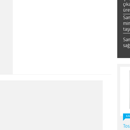
çık
üre
Sa
mim
taş
Sam
sağ
KA
Tos