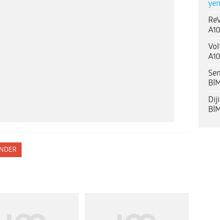
yen
ReV
A10
Vol
A10
Sen
BİM
Dij
BİM
NDER