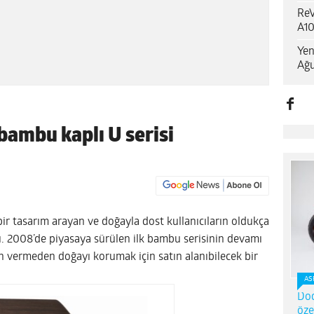
ReV
A10
Yen
Ağu
bambu kaplı U serisi
 bir tasarım arayan ve doğayla dost kullanıcıların oldukça
ttı. 2008’de piyasaya sürülen ilk bambu serisinin devamı
n vermeden doğayı korumak için satın alanıbilecek bir
AS
Dod
öze