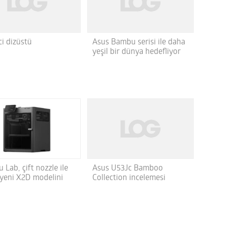
ci dizüstü
Asus Bambu serisi ile daha
yeşil bir dünya hedefliyor
Asus U53Jc Bamboo
Lab, çift nozzle ile
Collection incelemesi
 yeni X2D modelini
ı