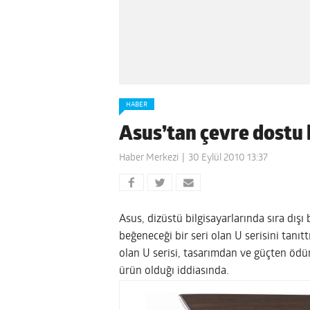
HABER
Asus’tan çevre dostu 
Haber Merkezi
30 Eylül 2010 13:37
Asus, dizüstü bilgisayarlarında sıra dışı
beğeneceği bir seri olan U serisini tanı
olan U serisi, tasarımdan ve güçten ödü
ürün olduğı iddiasında.