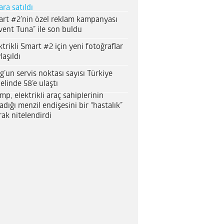
ara satıldı
rt #2’nin özel reklam kampanyası
vent Tuna” ile son buldu
ktrikli Smart #2 için yeni fotoğraflar
laşıldı
g’un servis noktası sayısı Türkiye
elinde 58’e ulaştı
mp, elektrikli araç sahiplerinin
adığı menzil endişesini bir “hastalık”
rak nitelendirdi