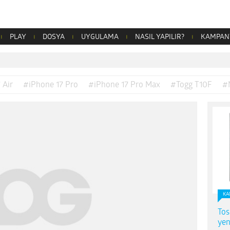
PLAY
DOSYA
UYGULAMA
NASIL YAPILIR?
KAMPAN
 Air
#iPhone 17 Pro
#iPhone 17 Pro Max
#Togg T10F
#
KA
Tos
yen