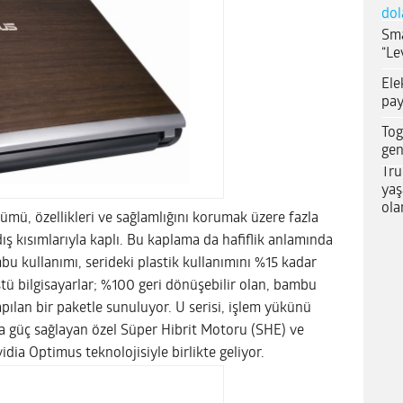
dol
Sma
“Le
Ele
pay
Tog
gen
Tru
yaş
ola
ümü, özellikleri ve sağlamlığını korumak üzere fazla
 kısımlarıyla kaplı. Bu kaplama da hafiflik anlamında
mbu kullanımı, serideki plastik kullanımını %15 kadar
üstü bilgisayarlar; %100 geri dönüşebilir olan, bambu
lan bir paketle sunuluyor. U serisi, işlem yükünü
a güç sağlayan özel Süper Hibrit Motoru (SHE) ve
dia Optimus teknolojisiyle birlikte geliyor.