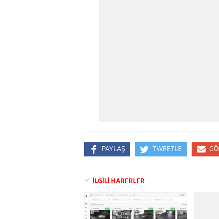
PAYLAŞ
TWEETLE
GÖ
İLGİLİ HABERLER