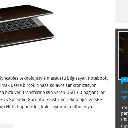
 Syncables teknolojisiyle masaüstü bilgisayar, notebook,
Vİ
a olmak üzere birçok cihaza kolayca senkronizasyon
Ave
a hızlı veri transferine izin veren USB 3.0 bağlantılar
tan
. ASUS Splendid Görüntü Geliştirme Teknolojisi ve SRS
ip Hi-Fi hoparlörler, koleksiyonun multimedya
You
per
mou
Çin