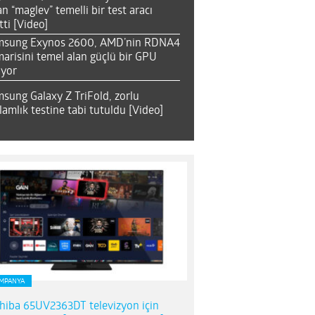
an “maglev” temelli bir test aracı
tti [Video]
msung Exynos 2600, AMD’nin RDNA4
arisini temel alan güçlü bir GPU
ıyor
sung Galaxy Z TriFold, zorlu
lamlık testine tabi tutuldu [Video]
MPANYA
hiba 65UV2363DT televizyon için