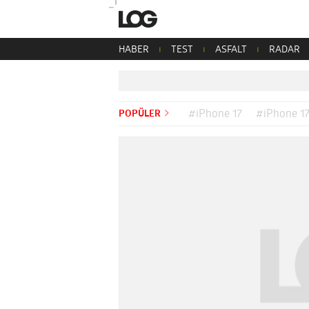
HABER
TEST
ASFALT
RADAR
POPÜLER
#iPhone 17
#iPhone 17