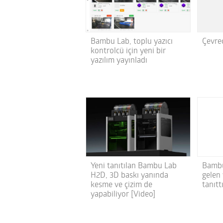
Çevre
Bambu Lab, toplu yazıcı
kontrolcü için yeni bir
yazılım yayınladı
Yeni tanıtılan Bambu Lab
Bambu 
H2D, 3D baskı yanında
gelen
kesme ve çizim de
tanıtt
yapabiliyor [Video]