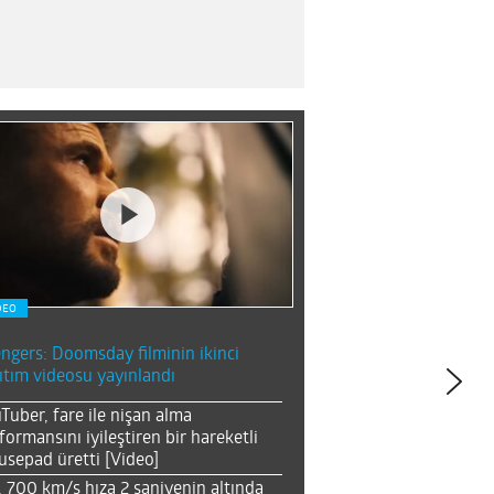
DEO
ngers: Doomsday filminin ikinci
ıtım videosu yayınlandı
Tuber, fare ile nişan alma
formansını iyileştiren bir hareketli
sepad üretti [Video]
, 700 km/s hıza 2 saniyenin altında