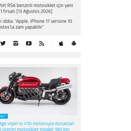
olt RS6 benzinli motosiklet için yeni
1 fırsatı [13 Ağustos 2026]
i iddia: “Apple, iPhone 17 serisine 10
stos’ta zam yapabilir”
FALT
ge Viper’ın V10 motoruyla donatılan
l üretim motosiklet modeli 180 bin