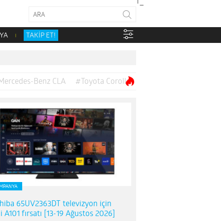
YA
TAKİP ET!
Mercedes-Benz CLA
#Toyota Corolla
MPANYA
hiba 65UV2363DT televizyon için
i A101 fırsatı [13-19 Ağustos 2026]