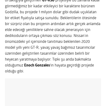
ortaklığıyla geliştirilen
GT-R50
projesiyle bu zamana kadar
görmediğimiz bir kadar etkileyici bir karaktere bürünen
Godzilla, bu projede 1 milyon dolar gibi dudak uçuklatan
bir etiket fiyatıyla satışa sunuldu. Beklentilerin ötesinde
bir sürpriz olan bu projenin ardından artık gerçek anlamda
elde edeceği yeniliklere sahne olacak jenerasyon için
dedikoduların ortaya çıkması söz konusu. Nissan’ın
önümüzdeki yıl içerisinde tanıtması beklenilen 2020
model yıllı yeni GT-R, yavaş yavaş bağımsız tasarımcılar
üzerinden geliştirilen tasarımlar üzerinden belirli bir
heyecan yaratmaya başlıyor. Tıpkı şu anda bakmakta
olduğumuz
Enoch Gonzales
‘in hayata geçirdiği projede
olduğu gibi.