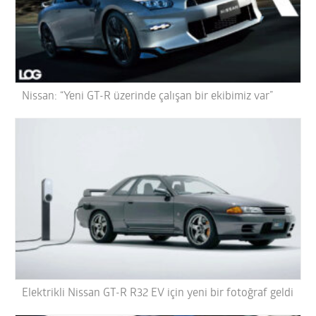
Nissan: “Yeni GT-R üzerinde çalışan bir ekibimiz var”
Elektrikli Nissan GT-R R32 EV için yeni bir fotoğraf geldi