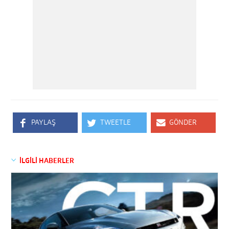
PAYLAŞ
TWEETLE
GÖNDER
İLGİLİ HABERLER