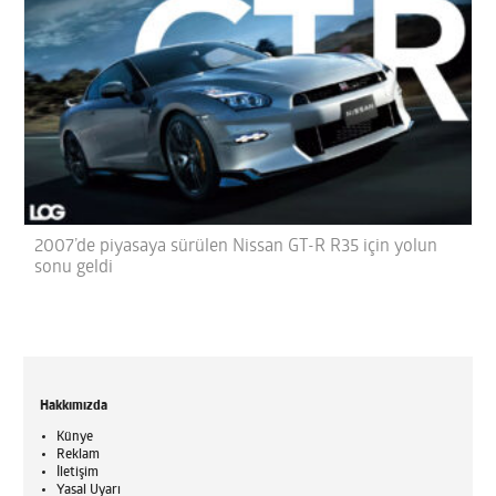
2007’de piyasaya sürülen Nissan GT-R R35 için yolun
sonu geldi
Hakkımızda
Künye
Reklam
İletişim
Yasal Uyarı