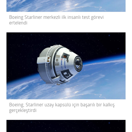
Boeing Starliner merkezli ilk insanlı test görevi
ertelendi
Boeing, Starliner uzay kapsülü için başarılı bir kalkış
gerçekleştirdi