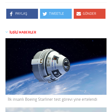
PAYLAŞ
TWEETLE
GÖNDER
İLGİLİ HABERLER
İlk insanlı Boeing Starliner test görevi yine ertelendi