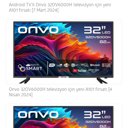
Android TV’li Onvo 32OV6000H televizyon için yeni
A101 fırsatı [7 Mart 2024]
Onvo 32OV6000H televizyon için yeni A101 fırsatı [4
Nisan 2024]