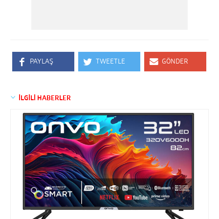
PAYLAŞ
TWEETLE
GÖNDER
İLGİLİ HABERLER