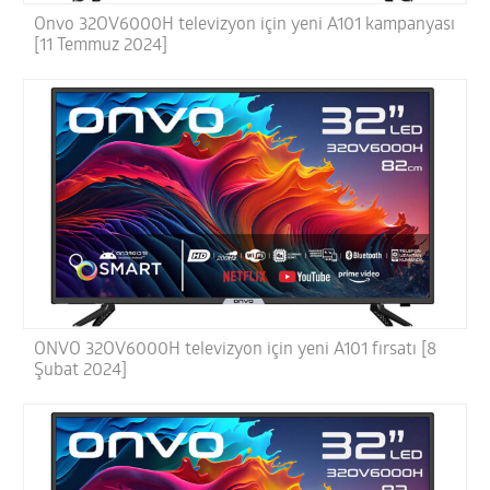
Onvo 32OV6000H televizyon için yeni A101 kampanyası
[11 Temmuz 2024]
ONVO 32OV6000H televizyon için yeni A101 fırsatı [8
Şubat 2024]