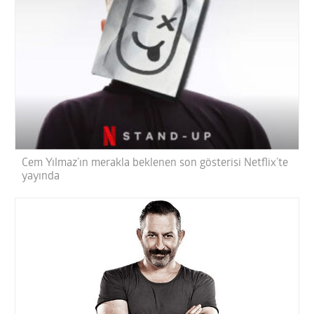
Cem Yılmaz’ın merakla beklenen son gösterisi Netflix’te
yayında