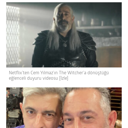
Netflix’ten Cem Yılmaz’ın The Witcher’a dönüştüğü
eğlenceli duyuru videosu [İzle]