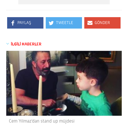
PAYLAŞ
TWEETLE
GÖNDER
İLGİLİ HABERLER
Cem Yılmaz’dan stand up müjdesi