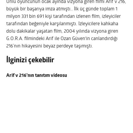
Ünlü oyuncunun ocak ayında vizyona giren filmi Arif v 216,
büyük bir başarıya imza atmıştı.. İlk üç günde toplam 1
milyon 331 bin 691 kişi tarafından izlenen film, izleyiciler
tarafından beğeniyle karşılanmıştı. İzleyicilere kahkaha
dolu dakikalar yaşatan film, 2004 yılında vizyona giren
G.O.R.A. filmindeki Arif ile Ozan Güven‘in canlandırdığı
216’nın hikayesini beyaz perdeye taşımıştı.
İlginizi çekebilir
Arif v 216’nın tanıtım videosu