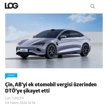
ASFALT
Çin, AB’yi ek otomobil vergisi üzerinden
DTÖ’ye şikayet etti
Can TUNÇER
04 Kasım 2024 16:54