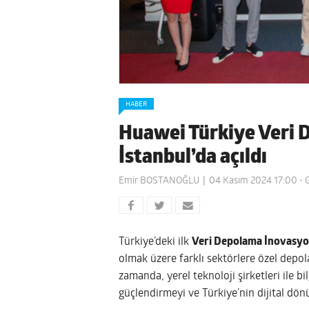
HABER
Huawei Türkiye Veri 
İstanbul’da açıldı
Emir BOSTANOĞLU
04 Kasım 2024 17:00
- 
Türkiye’deki ilk
Veri Depolama İnovasyo
olmak üzere farklı sektörlere özel depo
zamanda, yerel teknoloji şirketleri ile bil
güçlendirmeyi ve Türkiye’nin dijital dö