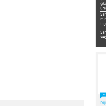
çık
üre
Sa
mim
taş
Sam
sağ
KA
Dij