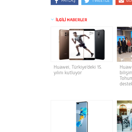
PAYLAŞ
TWEETLE
GÖ
İLGİLİ HABERLER
Huawei, Türkiye’deki 15.
Huawe
yılını kutluyor
bilişi
Tohum
deste