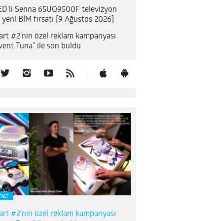
D’li Senna 65UQ9500F televizyon
n yeni BİM fırsatı [9 Ağustos 2026]
rt #2’nin özel reklam kampanyası
vent Tuna” ile son buldu
FALT
rt #2’nin özel reklam kampanyası