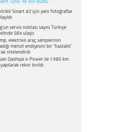
vent Tuna” ile son buldu
ktrikli Smart #2 için yeni fotoğraflar
laşıldı
g’un servis noktası sayısı Türkiye
elinde 58’e ulaştı
mp, elektrikli araç sahiplerinin
adığı menzil endişesini bir “hastalık”
rak nitelendirdi
san Qashqai e-Power ile 1.980 km
 yapılarak rekor kırıldı