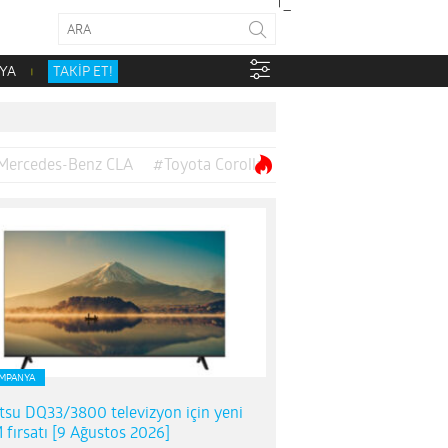
YA
TAKİP ET!
Mercedes-Benz CLA
#Toyota Corolla
MPANYA
itsu DQ33/3800 televizyon için yeni
 fırsatı [9 Ağustos 2026]