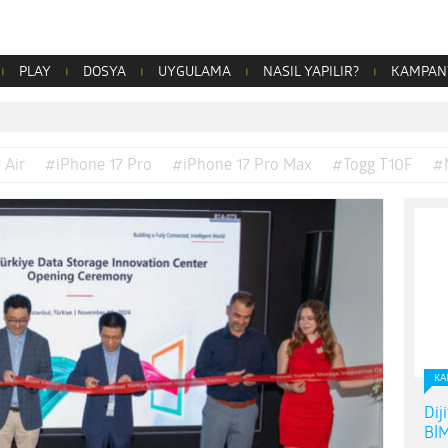
PLAY
DOSYA
UYGULAMA
NASIL YAPILIR?
KAMPAN
 Air
#iPhone 17 Pro
#iPhone 17 Pro Max
#Togg T10F
#
KA
Dij
BİM