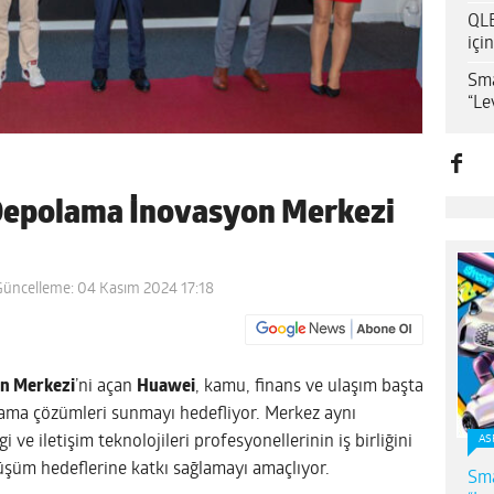
QLE
içi
Sma
“Le
Depolama İnovasyon Merkezi
Güncelleme: 04 Kasım 2024 17:18
n Merkezi
’ni açan
Huawei
, kamu, finans ve ulaşım başta
lama çözümleri sunmayı hedefliyor. Merkez aynı
gi ve iletişim teknolojileri profesyonellerinin iş birliğini
AS
nüşüm hedeflerine katkı sağlamayı amaçlıyor.
Sma