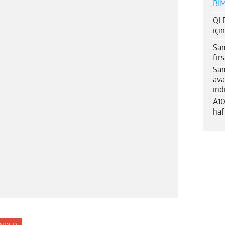
BİM
QLE
içi
Sam
fır
Sam
ava
ind
A10
haf