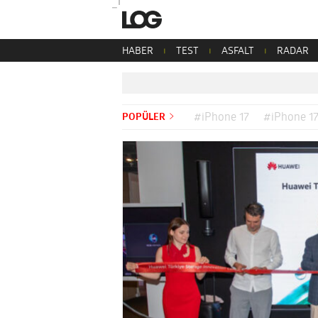
HABER
TEST
ASFALT
RADAR
POPÜLER
#iPhone 17
#iPhone 17