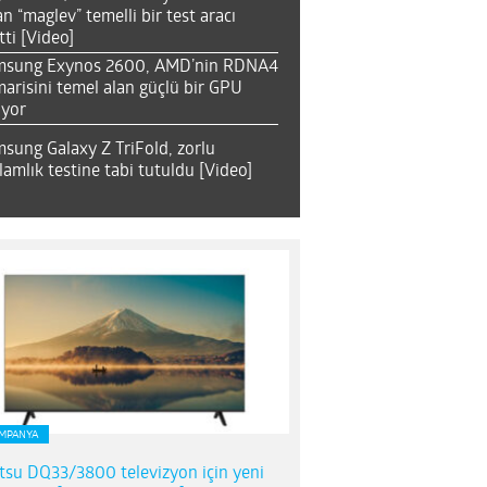
an “maglev” temelli bir test aracı
tti [Video]
msung Exynos 2600, AMD’nin RDNA4
arisini temel alan güçlü bir GPU
ıyor
sung Galaxy Z TriFold, zorlu
lamlık testine tabi tutuldu [Video]
MPANYA
itsu DQ33/3800 televizyon için yeni