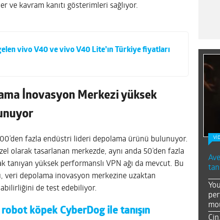
er ve kavram kanıtı gösterimleri sağlıyor.
elen vivo V40 ve vivo V40 Lite’ın Türkiye fiyatları
lama İnovasyon Merkezi yüksek
sunuyor
Vİ
100’den fazla endüstri lideri depolama ürünü bulunuyor.
özel olarak tasarlanan merkezde, aynı anda 50’den fazla
Ave
ak tanıyan yüksek performanslı VPN ağı da mevcut. Bu
tan
rı, veri depolama inovasyon merkezine uzaktan
You
ilirliğini de test edebiliyor.
per
mou
 robot köpek CyberDog ile tanışın
Çin