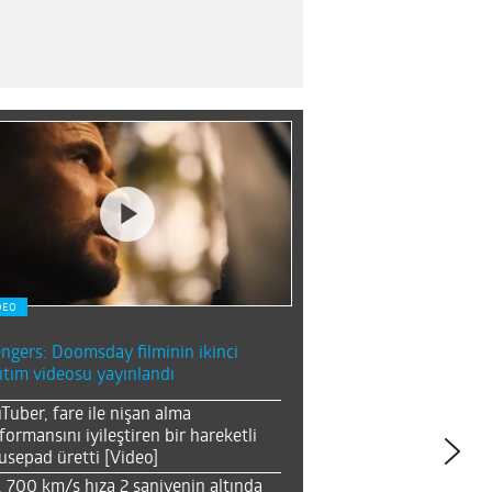
DEO
ngers: Doomsday filminin ikinci
ıtım videosu yayınlandı
Tuber, fare ile nişan alma
formansını iyileştiren bir hareketli
sepad üretti [Video]
, 700 km/s hıza 2 saniyenin altında