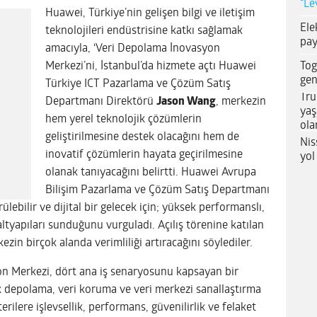
“Le
Huawei, Türkiye’nin gelişen bilgi ve iletişim
Ele
teknolojileri endüstrisine katkı sağlamak
pay
amacıyla, ‘Veri Depolama İnovasyon
Tog
Merkezi’ni, İstanbul’da hizmete açtı Huawei
gen
Türkiye ICT Pazarlama ve Çözüm Satış
Tru
Departmanı Direktörü
Jason Wang
, merkezin
yaş
hem yerel teknolojik çözümlerin
ola
geliştirilmesine destek olacağını hem de
Nis
inovatif çözümlerin hayata geçirilmesine
yol
olanak tanıyacağını belirtti. Huawei Avrupa
Bilişim Pazarlama ve Çözüm Satış Departmanı
lebilir ve dijital bir gelecek için; yüksek performanslı,
ltyapıları sunduğunu vurguladı. Açılış törenine katılan
zin birçok alanda verimliliği artıracağını söylediler.
n Merkezi, dört ana iş senaryosunu kapsayan bir
k depolama, veri koruma ve veri merkezi sanallaştırma
rilere işlevsellik, performans, güvenilirlik ve felaket