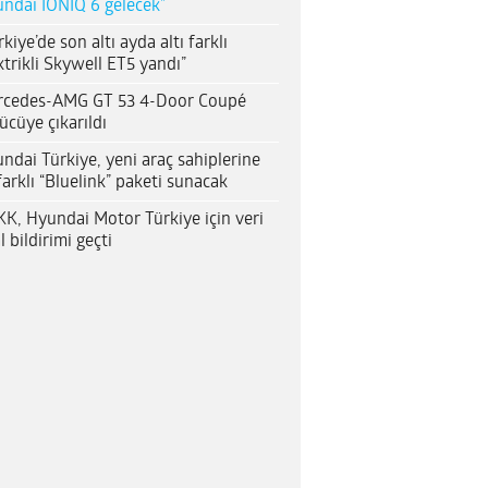
ndai IONIQ 6 gelecek”
rkiye’de son altı ayda altı farklı
ktrikli Skywell ET5 yandı”
rcedes-AMG GT 53 4-Door Coupé
ücüye çıkarıldı
ndai Türkiye, yeni araç sahiplerine
farklı “Bluelink” paketi sunacak
K, Hyundai Motor Türkiye için veri
al bildirimi geçti