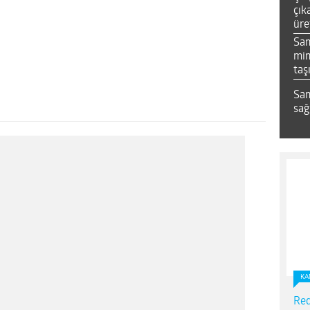
çık
üre
Sa
mim
taş
Sam
sağ
KA
Red