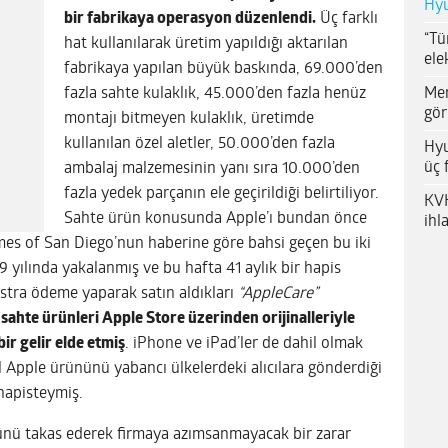
Hyu
bir fabrikaya operasyon düzenlendi.
Üç farklı
“Tü
hat kullanılarak üretim yapıldığı aktarılan
ele
fabrikaya yapılan büyük baskında, 69.000’den
Me
fazla sahte kulaklık, 45.000’den fazla henüz
gör
montajı bitmeyen kulaklık, üretimde
kullanılan özel aletler, 50.000’den fazla
Hyu
üç 
ambalaj malzemesinin yanı sıra 10.000’den
fazla yedek parçanın ele geçirildiği belirtiliyor.
KVK
Sahte ürün konusunda Apple’ı bundan önce
ihl
mes of San Diego’nun haberine göre bahsi geçen bu iki
9 yılında yakalanmış ve bu hafta 41 aylık bir hapis
ekstra ödeme yaparak satın aldıkları
“AppleCare”
sahte ürünleri Apple Store üzerinden orijinalleriyle
bir gelir elde etmiş
. iPhone ve iPad’ler de dahil olmak
al Apple ürününü yabancı ülkelerdeki alıcılara gönderdiği
 hapisteymiş.
rünü takas ederek firmaya azımsanmayacak bir zarar