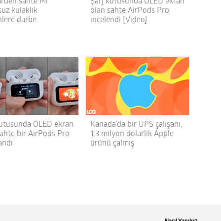
i’den sahte Mi
Şarj kutusunda OLED ekran
suz kulaklık
olan sahte AirPods Pro
nlere darbe
incelendi [Video]
kutusunda OLED ekran
Kanada’da bir UPS çalışanı,
sahte bir AirPods Pro
1,3 milyon dolarlık Apple
andı
ürünü çalmış