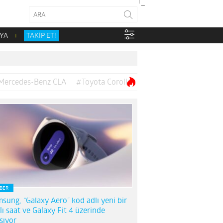
YA
TAKİP ET!
Mercedes-Benz CLA
#Toyota Corolla
BER
sung, “Galaxy Aero” kod adlı yeni bir
llı saat ve Galaxy Fit 4 üzerinde
ışıyor