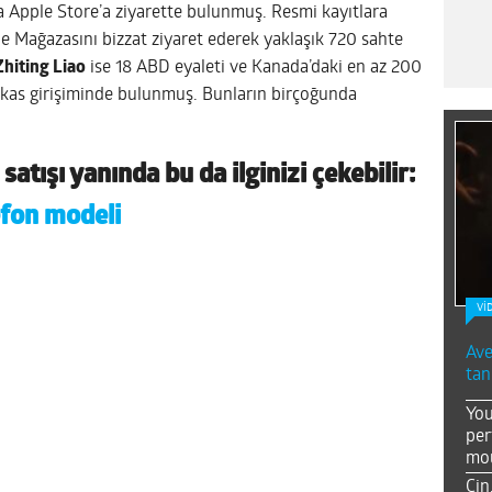
da Apple Store’a ziyarette bulunmuş. Resmi kayıtlara
le Mağazasını bizzat ziyaret ederek yaklaşık 720 sahte
Zhiting Liao
ise 18 ABD eyaleti ve Kanada’daki en az 200
akas girişiminde bulunmuş. Bunların birçoğunda
satışı yanında bu da ilginizi çekebilir:
lefon modeli
Vİ
Ave
tan
You
per
mou
Çin