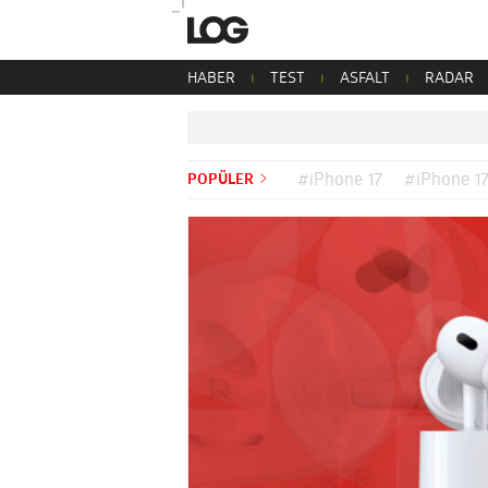
HABER
TEST
ASFALT
RADAR
POPÜLER
#iPhone 17
#iPhone 17