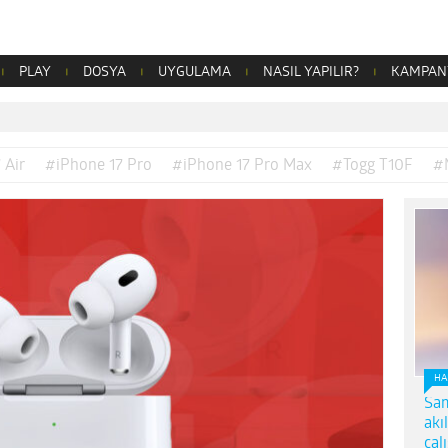
PLAY
DOSYA
UYGULAMA
NASIL YAPILIR?
KAMPAN
 Air
#iPhone 17 Pro
#iPhone 17 Pro Max
#Togg T10F
#
HA
Sam
akı
çal