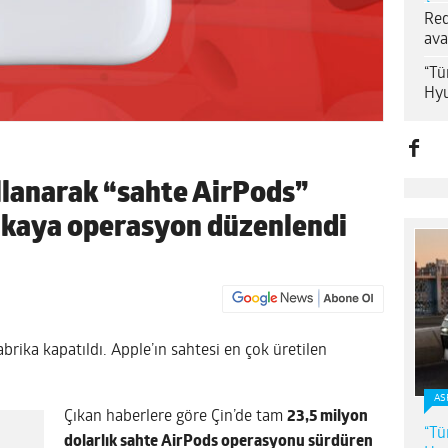
Red
ava
“Tü
Hyu
ullanarak “sahte AirPods”
rikaya operasyon düzenlendi
brika kapatıldı. Apple’ın sahtesi en çok üretilen
AS
Çıkan haberlere göre Çin’de tam
23,5 milyon
“Tü
dolarlık sahte AirPods operasyonu sürdüren