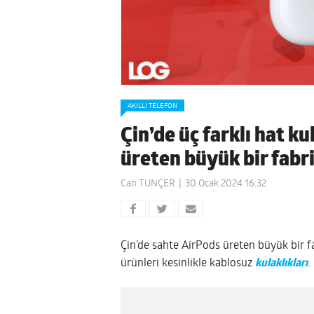
AKILLI TELEFON
Çin’de üç farklı hat k
üreten büyük bir fab
Can TUNÇER
30 Ocak 2024 16:32
Çin’de sahte AirPods üreten büyük bir fa
ürünleri kesinlikle kablosuz
kulaklıkları
.