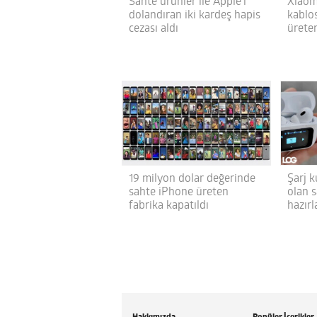
Sahte ürünler ile Apple’ı
Xiaom
dolandıran iki kardeş hapis
kablo
cezası aldı
ürete
19 milyon dolar değerinde
Şarj 
sahte iPhone üreten
olan 
fabrika kapatıldı
hazırl