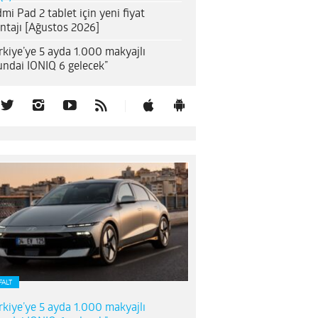
mi Pad 2 tablet için yeni fiyat
ntajı [Ağustos 2026]
rkiye’ye 5 ayda 1.000 makyajlı
ndai IONIQ 6 gelecek”
FALT
rkiye’ye 5 ayda 1.000 makyajlı