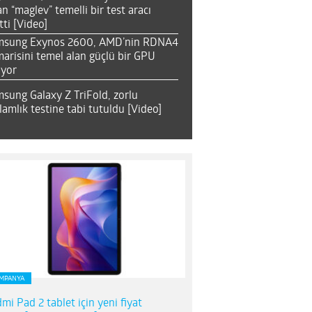
an “maglev” temelli bir test aracı
tti [Video]
msung Exynos 2600, AMD’nin RDNA4
arisini temel alan güçlü bir GPU
ıyor
sung Galaxy Z TriFold, zorlu
lamlık testine tabi tutuldu [Video]
MPANYA
mi Pad 2 tablet için yeni fiyat