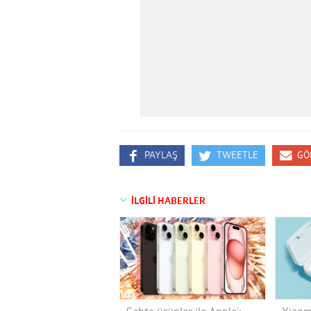
PAYLAŞ
TWEETLE
GÖ
İLGİLİ HABERLER