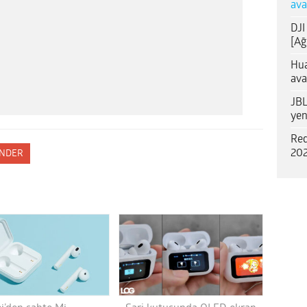
ava
DJI
[Ağ
Hua
ava
JBL
yen
Red
202
NDER