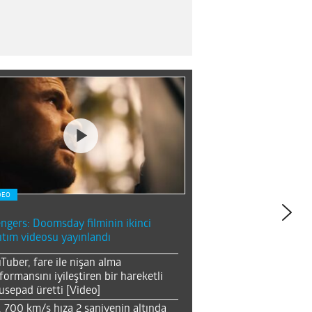
DEO
ngers: Doomsday filminin ikinci
ıtım videosu yayınlandı
Tuber, fare ile nişan alma
formansını iyileştiren bir hareketli
sepad üretti [Video]
, 700 km/s hıza 2 saniyenin altında