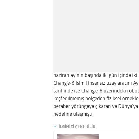
haziran ayının başında iki gün içinde iki
Chang’e-6 isimli insansız uzay aracını Ay
tarihinde ise Chang’e-6 üzerindeki roboti
keşfedilmemiş bölgeden fiziksel örnekler
beraber yörüngeye çıkaran ve Dünya’ya g
hedefine ulaşmıştı.
İLGİNİZİ ÇEKEBİLİR