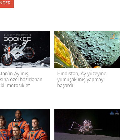
NDER
tan’ın Ay iniş
Hindistan, Ay yüzeyine
sına özel hazırlanan
yumuşak iniş yapmayı
ikli motosiklet
başardı