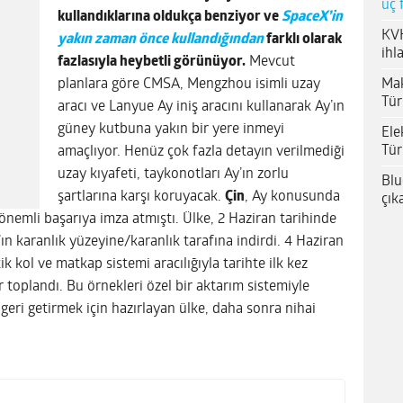
üç 
kullandıklarına oldukça benziyor ve
SpaceX’in
KVK
yakın zaman önce kullandığından
farklı olarak
ihl
fazlasıyla heybetli görünüyor.
Mevcut
Mak
planlara göre CMSA, Mengzhou isimli uzay
Tür
aracı ve Lanyue Ay iniş aracını kullanarak Ay’ın
güney kutbuna yakın bir yere inmeyi
Ele
Tür
amaçlıyor. Henüz çok fazla detayın verilmediği
uzay kıyafeti, taykonotları Ay’ın zorlu
Blu
şartlarına karşı koruyacak.
Çin
, Ay konusunda
çık
 önemli başarıya imza atmıştı. Ülke, 2 Haziran tarihinde
’ın karanlık yüzeyine/karanlık tarafına indirdi. 4 Haziran
k kol ve matkap sistemi aracılığıyla tarihte ilk kez
 toplandı. Bu örnekleri özel bir aktarım sistemiyle
eri getirmek için hazırlayan ülke, daha sonra nihai