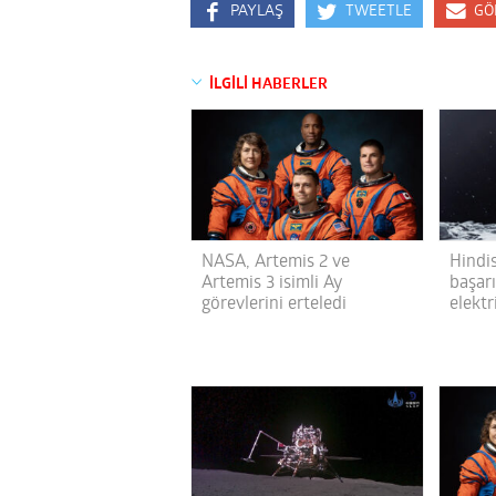
PAYLAŞ
TWEETLE
GÖ
İLGİLİ HABERLER
NASA, Artemis 2 ve
Hindis
Artemis 3 isimli Ay
başarı
görevlerini erteledi
elektr