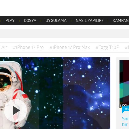
PLAY
DOSYA
UYGULAMA
NASIL YAPILIR?
KAMPAN
 Air
#iPhone 17 Pro
#iPhone 17 Pro Max
#Togg T10F
#
HA
Son
bir