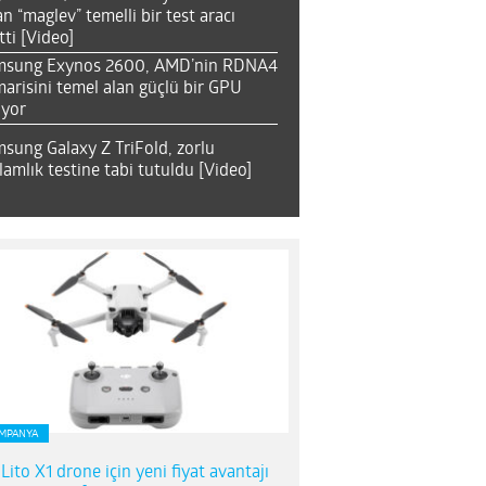
an “maglev” temelli bir test aracı
tti [Video]
msung Exynos 2600, AMD’nin RDNA4
arisini temel alan güçlü bir GPU
ıyor
sung Galaxy Z TriFold, zorlu
lamlık testine tabi tutuldu [Video]
MPANYA
 Lito X1 drone için yeni fiyat avantajı