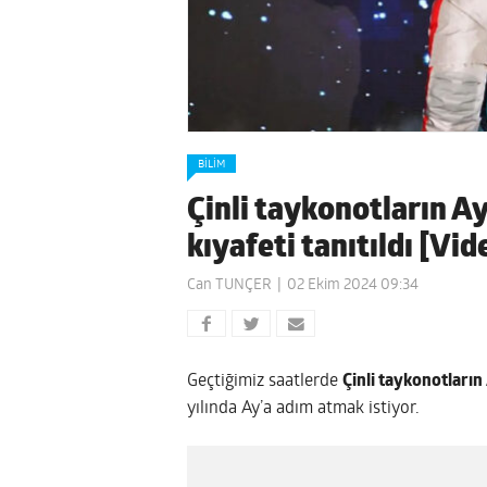
BILIM
Çinli taykonotların A
kıyafeti tanıtıldı [Vid
Can TUNÇER
02 Ekim 2024 09:34
Geçtiğimiz saatlerde
Çinli taykonotların
yılında Ay’a adım atmak istiyor.