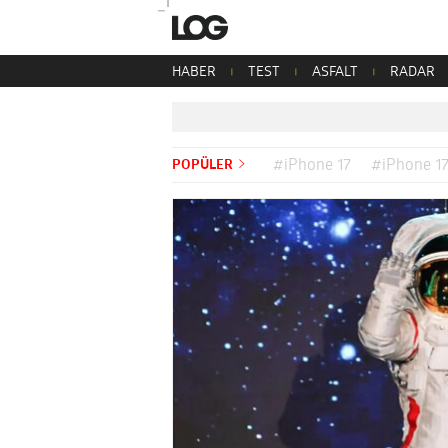
HABER
TEST
ASFALT
RADAR
POPÜLER
#iPhone 17
#iPhone 17