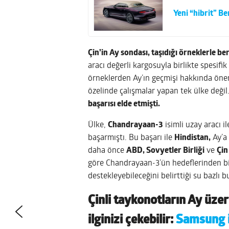
Yeni “hibrit” Be
Çin’in Ay sondası, taşıdığı örneklerle 
aracı değerli kargosuyla birlikte spesifik
örneklerden Ay’ın geçmişi hakkında öneml
özelinde çalışmalar yapan tek ülke değil
başarısı elde etmişti.
Ülke,
Chandrayaan-3
isimli uzay aracı i
başarmıştı. Bu başarı ile
Hindistan,
Ay’a 
daha önce
ABD, Sovyetler Birliği
ve
Çin
göre Chandrayaan-3’ün hedeflerinden biri
destekleyebileceğini belirttiği su bazlı 
Çinli taykonotların Ay üze
ilginizi çekebilir:
Samsung i