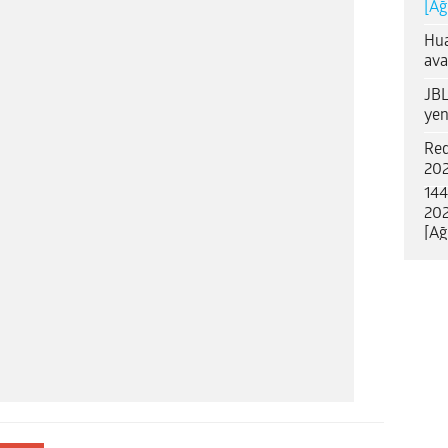
[Ağ
Hua
ava
JBL
yen
Red
202
144
202
[Ağ