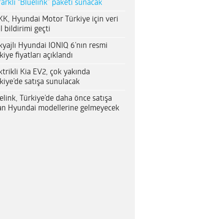
farklı “Bluelink” paketi sunacak
K, Hyundai Motor Türkiye için veri
al bildirimi geçti
yajlı Hyundai IONIQ 6’nın resmi
kiye fiyatları açıklandı
ktrikli Kia EV2, çok yakında
kiye’de satışa sunulacak
elink, Türkiye’de daha önce satışa
an Hyundai modellerine gelmeyecek