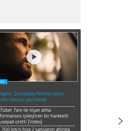
DEO
ngers: Doomsday filminin ikinci
ıtım videosu yayınlandı
Tuber, fare ile nişan alma
formansını iyileştiren bir hareketli
sepad üretti [Video]
, 700 km/s hıza 2 saniyenin altında