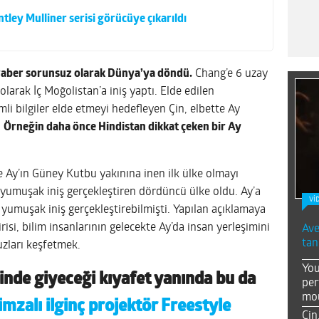
ntley Mulliner serisi görücüye çıkarıldı
beraber sorunsuz olarak Dünya’ya döndü.
Chang’e 6 uzay
 olarak İç Moğolistan’a iniş yaptı. Elde edilen
i bilgiler elde etmeyi hedefleyen Çin, elbette Ay
.
Örneğin daha önce Hindistan dikkat çeken bir Ay
le Ay’ın Güney Kutbu yakınına inen ilk ülke olmayı
yumuşak iniş gerçekleştiren dördüncü ülke oldu. Ay’a
Vİ
yumuşak iniş gerçekleştirebilmişti. Yapılan açıklamaya
si, bilim insanlarının gelecekte Ay’da insan yerleşimini
Ave
tan
buzları keşfetmek.
You
rinde giyeceği kıyafet yanında bu da
per
mou
mzalı ilginç projektör Freestyle
Çin