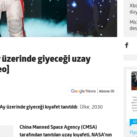
Xbo
duy
Mic
des
y üzerinde giyeceği uzay
eo]
 Ay üzerinde giyeceği kıyafet tanıtıldı
. Ülke, 2030
AS
China Manned Space Agency (CMSA)
Hyu
tarafından tanıtılan uzay kıyafeti, NASA’nın