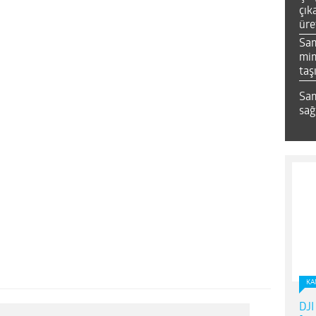
çık
üre
Sa
mim
taş
Sam
sağ
KA
DJI