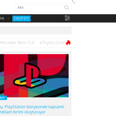
YA
TAKİP ET!
Mercedes-Benz CLA
#Toyota Corolla
BER
y, PlayStation bünyesinde kapsamlı
 reklam birimi oluşturuyor