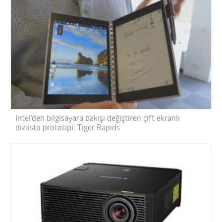
Intel’den bilgisayara bakışı değiştiren çift ekranlı
dizüstü prototipi: Tiger Rapids