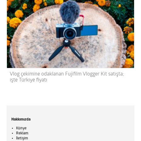
Vlog çekimine odaklanan Fujifilm Vlogger Kit satışta;
işte Türkiye fiyatı
Hakkımızda
Künye
Reklam
İletişim