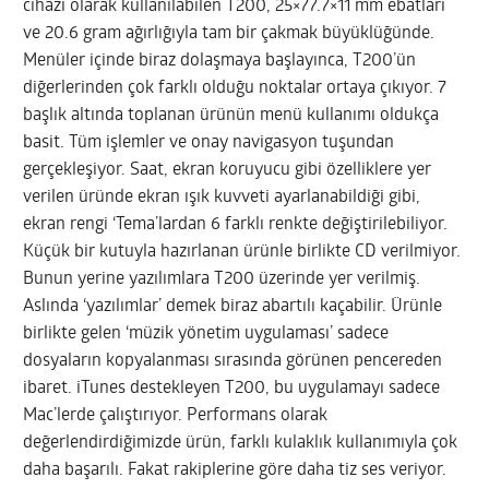
cihazı olarak kullanılabilen T200, 25×77.7×11 mm ebatları
ve 20.6 gram ağırlığıyla tam bir çakmak büyüklüğünde.
Menüler içinde biraz dolaşmaya başlayınca, T200’ün
diğerlerinden çok farklı olduğu noktalar ortaya çıkıyor. 7
başlık altında toplanan ürünün menü kullanımı oldukça
basit. Tüm işlemler ve onay navigasyon tuşundan
gerçekleşiyor. Saat, ekran koruyucu gibi özelliklere yer
verilen üründe ekran ışık kuvveti ayarlanabildiği gibi,
ekran rengi ‘Tema’lardan 6 farklı renkte değiştirilebiliyor.
Küçük bir kutuyla hazırlanan ürünle birlikte CD verilmiyor.
Bunun yerine yazılımlara T200 üzerinde yer verilmiş.
Aslında ‘yazılımlar’ demek biraz abartılı kaçabilir. Ürünle
birlikte gelen ‘müzik yönetim uygulaması’ sadece
dosyaların kopyalanması sırasında görünen pencereden
ibaret. iTunes destekleyen T200, bu uygulamayı sadece
Mac’lerde çalıştırıyor. Performans olarak
değerlendirdiğimizde ürün, farklı kulaklık kullanımıyla çok
daha başarılı. Fakat rakiplerine göre daha tiz ses veriyor.