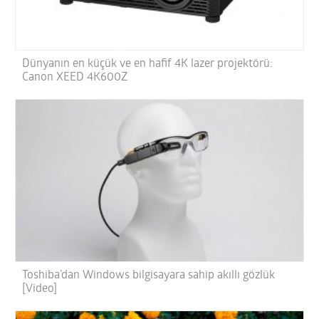
Dünyanın en küçük ve en hafif 4K lazer projektörü:
Canon XEED 4K600Z
Toshiba’dan Windows bilgisayara sahip akıllı gözlük
[Video]