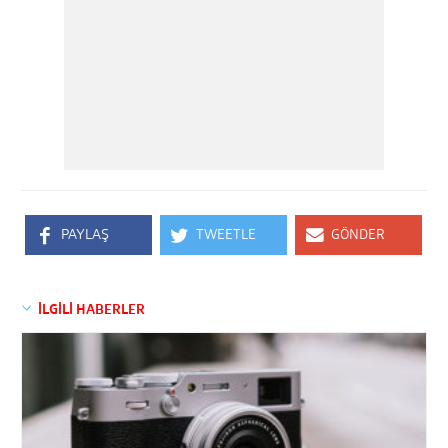
PAYLAŞ
TWEETLE
GÖNDER
İLGİLİ HABERLER