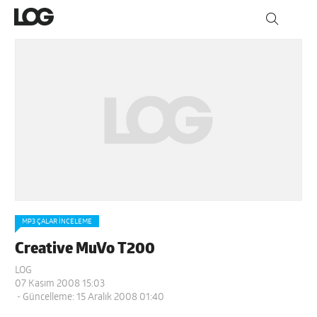
MP3 ÇALAR İNCELEME
Creative MuVo T200
LOG
07 Kasım 2008 15:03
- Güncelleme: 15 Aralık 2008 01:40