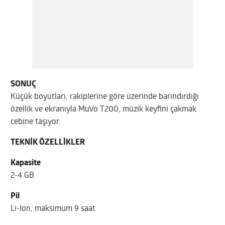
SONUÇ
Küçük boyutları, rakiplerine göre üzerinde barındırdığı
özellik ve ekranıyla MuVo T200, müzik keyfini çakmak
cebine taşıyor.
TEKNİK ÖZELLİKLER
Kapasite
2-4 GB
Pil
Li-Ion, maksimum 9 saat