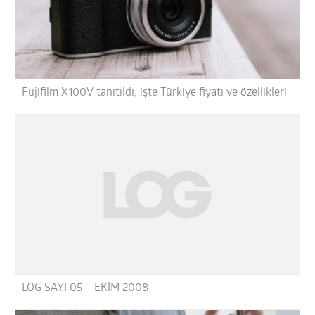
Fujifilm X100V tanıtıldı; işte Türkiye fiyatı ve özellikleri
LOG SAYI 05 – EKİM 2008