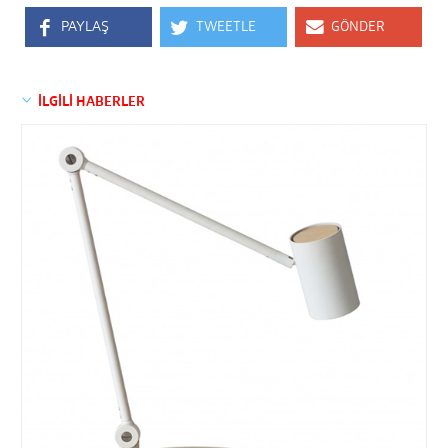
PAYLAŞ
TWEETLE
GÖNDER
İLGİLİ HABERLER