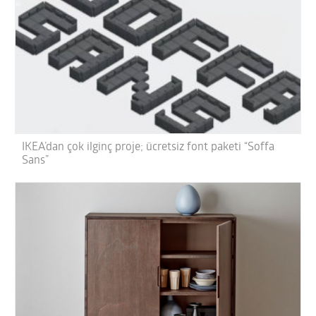
IKEA’dan çok ilginç proje; ücretsiz font paketi “Soffa
Sans”