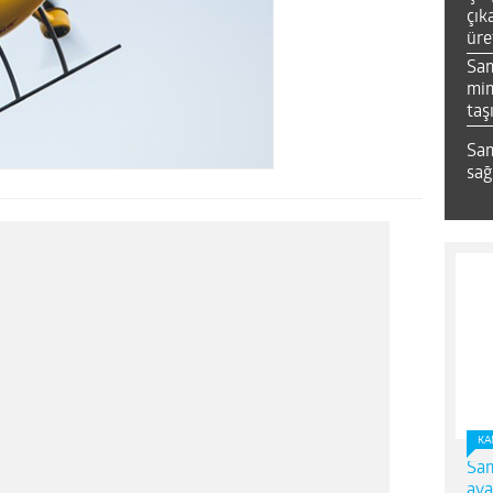
çık
üre
Sa
mim
taş
Sam
sağ
KA
Sam
ava