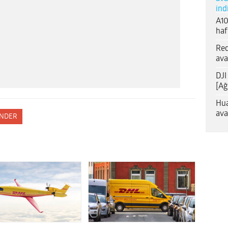
ind
A10
haf
Red
ava
DJI
[Ağ
Hua
ava
NDER