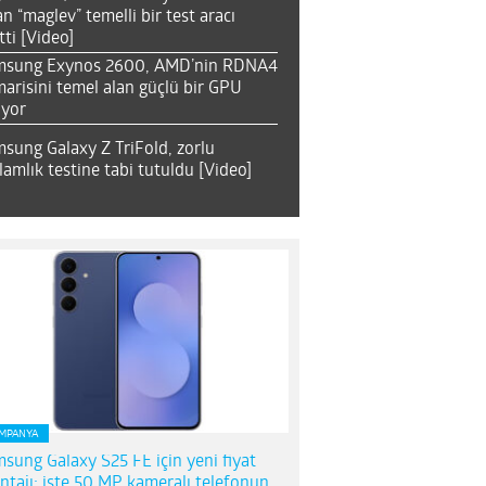
an “maglev” temelli bir test aracı
tti [Video]
msung Exynos 2600, AMD’nin RDNA4
arisini temel alan güçlü bir GPU
ıyor
sung Galaxy Z TriFold, zorlu
lamlık testine tabi tutuldu [Video]
MPANYA
sung Galaxy S25 FE için yeni fiyat
ntajı; işte 50 MP kameralı telefonun