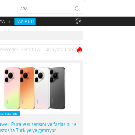
YA
TAKİP ET!
Mercedes-Benz CLA
#Toyota Corolla
ILLI TELEFON
wei, Pura 90s serisini ve fazlasını 19
stos’ta Türkiye’ye getiriyor