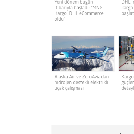
Yeni dönem bugün
DHL, e
itibarıyla başladı: “MNG
kargo
Kargo, DHL eCommerce
başlat
oldu”
Alaska Air ve ZeroAvia’dan
Kargo 
hidrojen destekli elektrikli
güçler
uçak çalışması
detay