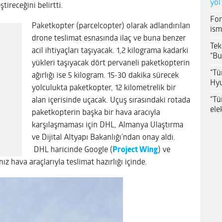
yol
ireceğini belirtti.
For
Paketkopter (parcelcopter) olarak adlandırılan
ism
drone teslimat esnasında ilaç ve buna benzer
Tek
acil ihtiyaçları taşıyacak. 1,2 kilograma kadarki
“Bu
yükleri taşıyacak dört pervaneli paketkopterin
“Tü
ağırlığı ise 5 kilogram. 15-30 dakika sürecek
Hyu
yolculukta paketkopter, 12 kilometrelik bir
“Tü
alan içerisinde uçacak. Uçuş sırasındaki rotada
ele
paketkopterin başka bir hava aracıyla
karşılaşmaması için DHL, Almanya Ulaştırma
ve Dijital Altyapı Bakanlığı’ndan onay aldı.
DHL haricinde Google (
Project Wing
) ve
nız hava araçlarıyla teslimat hazırlığı içinde.