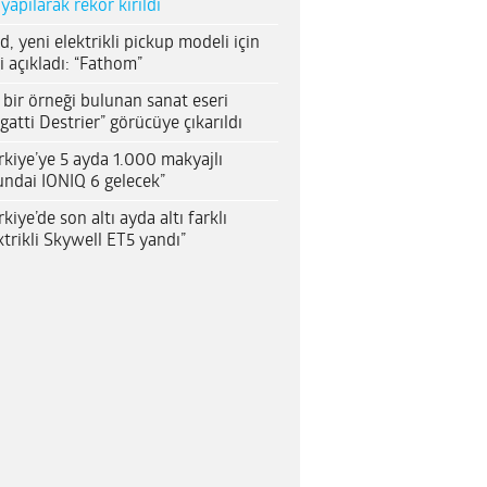
 yapılarak rekor kırıldı
d, yeni elektrikli pickup modeli için
i açıkladı: “Fathom”
 bir örneği bulunan sanat eseri
gatti Destrier” görücüye çıkarıldı
rkiye’ye 5 ayda 1.000 makyajlı
ndai IONIQ 6 gelecek”
rkiye’de son altı ayda altı farklı
ktrikli Skywell ET5 yandı”