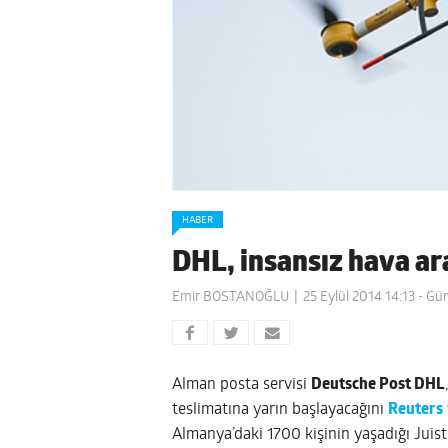
HABER
DHL, insansız hava ar
Emir BOSTANOĞLU
25 Eylül 2014 14:13
- Gün
Alman posta servisi
Deutsche Post DHL
teslimatına yarın başlayacağını
Reuters
Almanya’daki 1700 kişinin yaşadığı Juist