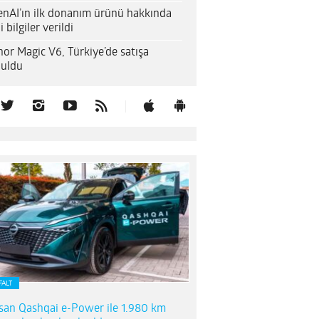
nAI’ın ilk donanım ürünü hakkında
i bilgiler verildi
or Magic V6, Türkiye’de satışa
uldu
FALT
san Qashqai e-Power ile 1.980 km