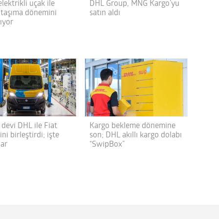
lektrikli uçak ile
DHL Group, MNG Kargo’yu
 taşıma dönemini
satın aldı
ıyor
devi DHL ile Fiat
Kargo bekleme dönemine
ini birleştirdi; işte
son; DHL akıllı kargo dolabı
lar
“SwipBox”