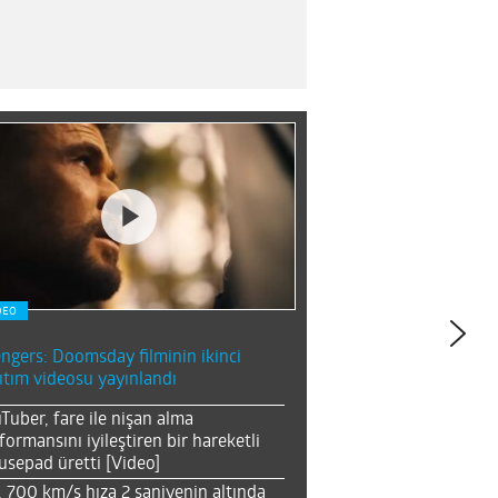
DEO
ngers: Doomsday filminin ikinci
ıtım videosu yayınlandı
Tuber, fare ile nişan alma
formansını iyileştiren bir hareketli
sepad üretti [Video]
, 700 km/s hıza 2 saniyenin altında