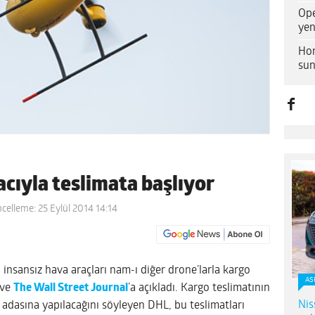
Ope
yen
Hon
sun
acıyla teslimata başlıyor
celleme: 25 Eylül 2014 14:14
, insansız hava araçları nam-ı diğer drone’larla kargo
AS
ve
The Wall Street Journal
’a açıkladı. Kargo teslimatının
Nis
 adasına yapılacağını söyleyen DHL, bu teslimatları