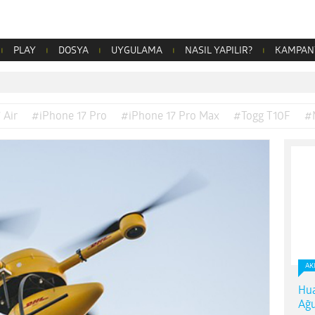
PLAY
DOSYA
UYGULAMA
NASIL YAPILIR?
KAMPAN
 Air
#iPhone 17 Pro
#iPhone 17 Pro Max
#Togg T10F
#
AK
Hua
Ağu