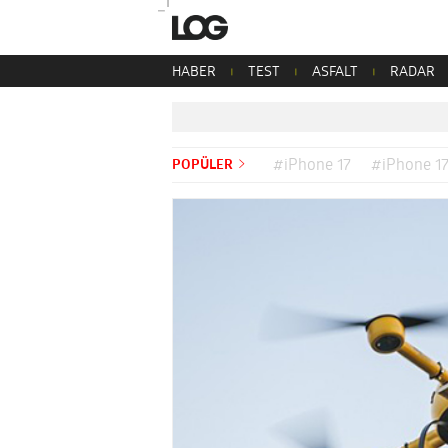
HABER
TEST
ASFALT
RADAR
POPÜLER
#iPhone 17
#iPhone 17