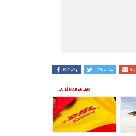
PAYLAŞ
TWEETLE
GÖ
İLGİLİ HABERLER