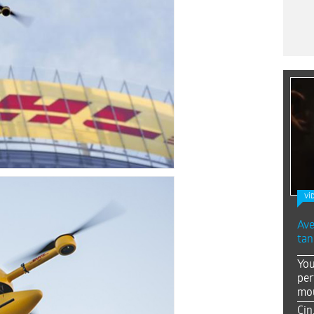
Vİ
Ave
tan
You
per
mou
Çin