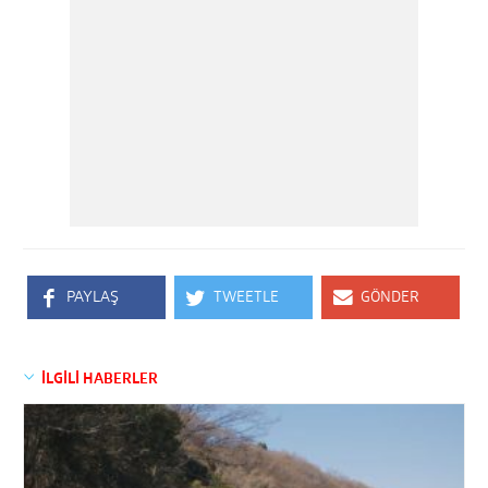
PAYLAŞ
TWEETLE
GÖNDER
İLGİLİ HABERLER