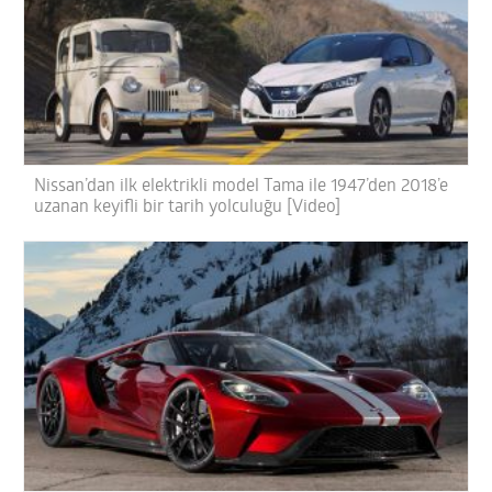
Nissan’dan ilk elektrikli model Tama ile 1947’den 2018’e
uzanan keyifli bir tarih yolculuğu [Video]