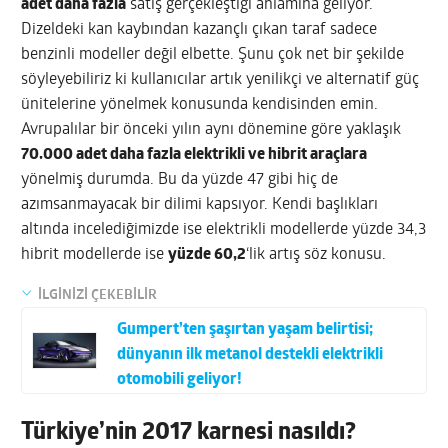
adet daha fazla
satış gerçekleştiği anlamına geliyor.
Dizeldeki kan kaybından kazançlı çıkan taraf sadece
benzinli modeller değil elbette. Şunu çok net bir şekilde
söyleyebiliriz ki kullanıcılar artık yenilikçi ve alternatif güç
ünitelerine yönelmek konusunda kendisinden emin.
Avrupalılar bir önceki yılın aynı dönemine göre yaklaşık
70.000 adet daha fazla elektrikli ve hibrit araçlara
yönelmiş durumda. Bu da yüzde 47 gibi hiç de
azımsanmayacak bir dilimi kapsıyor. Kendi başlıkları
altında incelediğimizde ise elektrikli modellerde yüzde 34,3
hibrit modellerde ise
yüzde 60,2
‘lik artış söz konusu.
İLGİNİZİ ÇEKEBİLİR
Gumpert’ten şaşırtan yaşam belirtisi;
dünyanın ilk metanol destekli elektrikli
otomobili geliyor!
Türkiye’nin 2017 karnesi nasıldı?