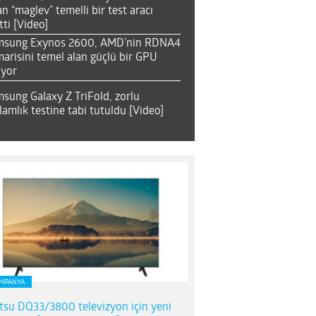
an “maglev” temelli bir test aracı
tti [Video]
msung Exynos 2600, AMD’nin RDNA4
arisini temel alan güçlü bir GPU
ıyor
sung Galaxy Z TriFold, zorlu
lamlık testine tabi tutuldu [Video]
MPANYA
itsu DQ33/3800 televizyon için yeni