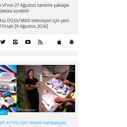
 VI’nın 27 Ağustos tanıtımı yaklaşık
dakika sürebilir
itsu DQ33/3800 televizyon için yeni
 fırsatı [9 Ağustos 2026]
FALT
rt #2’nin özel reklam kampanyası