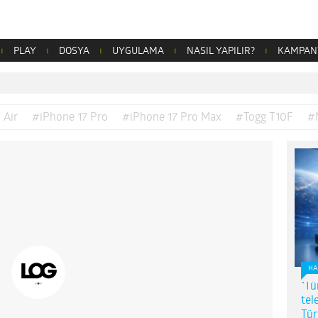
PLAY
DOSYA
UYGULAMA
NASIL YAPILIR?
KAMPAN
 Air
#iPhone 17 Pro
#iPhone 17 Pro Max
#Togg T10F
#
HA
“Tü
tel
Tür