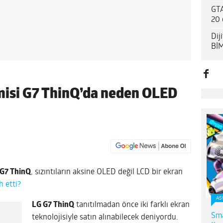
GTA
20 
Dij
BİM
emisi G7 ThinQ’da neden OLED
G7 ThinQ
, sızıntıların aksine OLED değil LCD bir ekran
h etti?
AS
LG G7 ThinQ
tanıtılmadan önce iki farklı ekran
Sma
teknolojisiyle satın alınabilecek deniyordu.