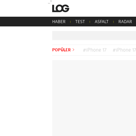
HABER
TEST
ASFALT
RADAR
POPÜLER
#iPhone 17
#iPhone 17