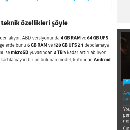
teknik özellikleri şöyle
iden alıyor. ABD versiyonunda
4 GB RAM
ve
64 GB UFS
ölgelerde bunu
6 GB RAM
ve
128 GB UFS 2.1
depolamaya
mi ise
microSD
yuvasından
2 TB
‘a kadar artırılabiliyor.
ıkartılamayan bir pil bulunan model, kutundan
Android
Vİ
Ave
tan
You
per
mou
Çin