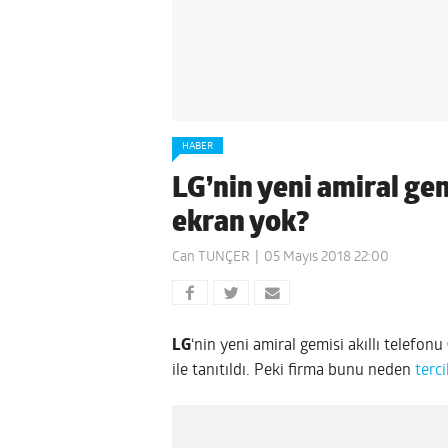
HABER
LG’nin yeni amiral g
ekran yok?
Can TUNÇER
05 Mayıs 2018 22:00
LG
‘nin yeni amiral gemisi akıllı telefonu
ile tanıtıldı. Peki firma bunu neden
terci