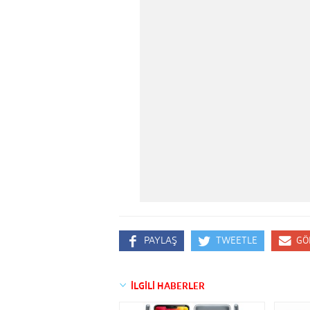
PAYLAŞ
TWEETLE
GÖ
İLGİLİ HABERLER