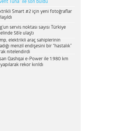
vent Tuna” ile son buldu
ktrikli Smart #2 için yeni fotoğraflar
laşıldı
g’un servis noktası sayısı Türkiye
elinde 58’e ulaştı
mp, elektrikli araç sahiplerinin
adığı menzil endişesini bir “hastalık”
rak nitelendirdi
san Qashqai e-Power ile 1.980 km
 yapılarak rekor kırıldı