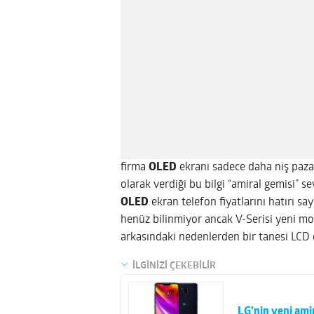
firma
OLED
ekranı sadece daha niş paza
olarak verdiği bu bilgi “amiral gemisi” s
OLED
ekran telefon fiyatlarını hatırı say
henüz bilinmiyor ancak V-Serisi yeni m
arkasındaki nedenlerden bir tanesi LCD 
İLGİNİZİ ÇEKEBİLİR
LG’nin yeni amir