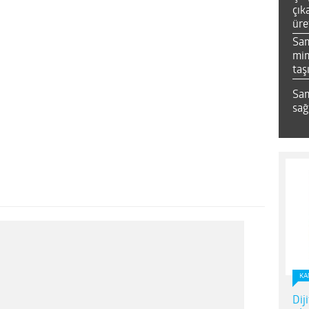
çık
üre
Sa
mim
taş
Sam
sağ
KA
Dij