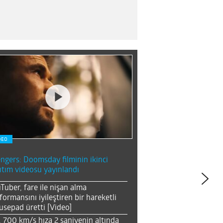
DEO
ngers: Doomsday filminin ikinci
ıtım videosu yayınlandı
Tuber, fare ile nişan alma
formansını iyileştiren bir hareketli
sepad üretti [Video]
, 700 km/s hıza 2 saniyenin altında