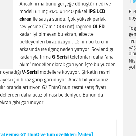
“Le
Ancak firma bunu gerçeğe dönüştürmedi ve
modeli 6,1 inç 3120 x 1440 piksel
IPS LCD
Ele
pay
ekran
ile satışa sundu. Çok yüksek parlak
seviyesine (Tam 1.000 nit) rağmen
OLED
Tog
gen
kadar iyi olmayan bu ekran, elbette
Tru
bekleyenleri biraz üzüyor. LG’nin bu tercihi
yaş
arkasında ise ilginç neden yatıyor. Söylendiği
ola
kadarıyla firma
G-Serisi
telefonları daha “ana
Nis
akım” modeller olarak görüyor. İşte bu yüzden
yol
r oynadığı
V-Serisi
modellere koyuyor. Şirketin resmi
eviyesi için biraz garip görünüyor. Ancak biliyorsunuz
ılır oranda artırıyor. G7 ThinQ’nun resmi satış fiyatı
odellerden daha ucuz olması bekleniyor. Bunun da
ekran gibi görünüyor.
al gemisi G7 ThinQ ve tüm özellikleri [Video]