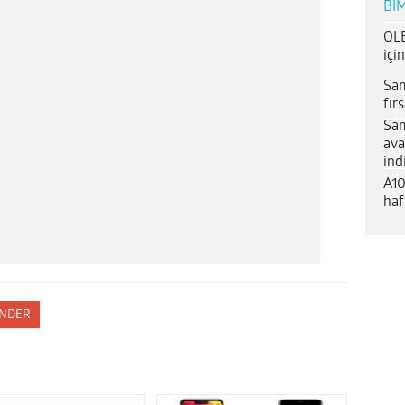
BİM
QLE
içi
Sam
fır
Sam
ava
ind
A10
haf
NDER