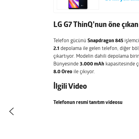
LG G7 ThinQ’nun
öne çıkan 
Telefon gücünü
Snapdragon 845
işlemc
2.1
depolama ile gelen telefon, diğer b
çıkartıyor. Modelin dahili depolama biri
Bünyesinde
3.000 mAh
kapasitesinde ç
8.0 Oreo
ile çıkıyor.
İlgili Video
Telefonun resmi tanıtım videosu