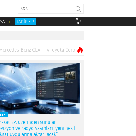
YA
TAKİP ET!
Mercedes-Benz CLA
#Toyota Corolla
BER
rksat 3A üzerinden sunulan
evizyon ve radyo yayınları, yeni nesil
ksat uydularına aktarılacak”