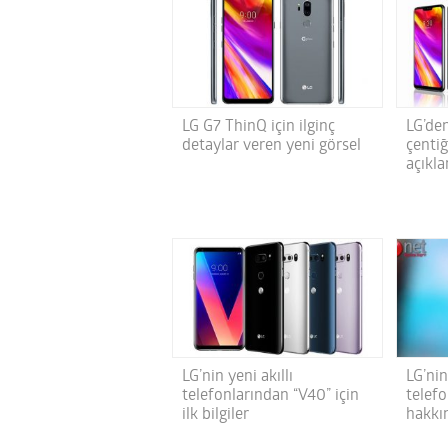
LG G7 ThinQ için ilginç
LG’de
detaylar veren yeni görsel
çentiğ
açıkl
LG’nin yeni akıllı
LG’nin
telefonlarından “V40” için
telef
ilk bilgiler
hakkı