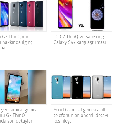
n G7 ThinQ’nun
LG G7 ThinQ ve Samsung
i hakkında ilginç
Galaxy S9+ karşılaştırması
ama
 yeni amiral gemisi
Yeni LG amiral gemisi akıllı
onu G7 ThinQ
telefonun en önemli detayı
nda son detaylar
kesinleşti