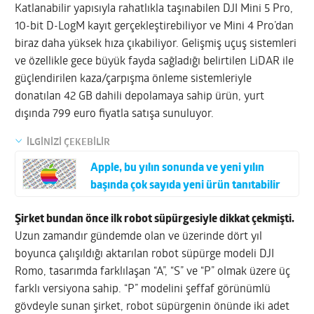
Katlanabilir yapısıyla rahatlıkla taşınabilen DJI Mini 5 Pro,
10-bit D-LogM kayıt gerçekleştirebiliyor ve Mini 4 Pro’dan
biraz daha yüksek hıza çıkabiliyor. Gelişmiş uçuş sistemleri
ve özellikle gece büyük fayda sağladığı belirtilen LiDAR ile
güçlendirilen kaza/çarpışma önleme sistemleriyle
donatılan 42 GB dahili depolamaya sahip ürün, yurt
dışında 799 euro fiyatla satışa sunuluyor.
İLGİNİZİ ÇEKEBİLİR
Apple, bu yılın sonunda ve yeni yılın
başında çok sayıda yeni ürün tanıtabilir
Şirket bundan önce ilk robot süpürgesiyle dikkat çekmişti.
Uzun zamandır gündemde olan ve üzerinde dört yıl
boyunca çalışıldığı aktarılan robot süpürge modeli DJI
Romo, tasarımda farklılaşan “A”, “S” ve “P” olmak üzere üç
farklı versiyona sahip. “P” modelini şeffaf görünümlü
gövdeyle sunan şirket, robot süpürgenin önünde iki adet