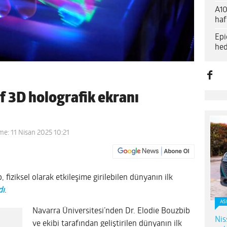
A10
haf
Epi
hed
f 3D holografik ekranı
me: 11 Nisan 2025 10:21
fiziksel olarak etkileşime girilebilen dünyanın ilk
dı
.
AS
Navarra Üniversitesi’nden Dr. Elodie Bouzbib
Nis
ve ekibi tarafından geliştirilen dünyanın ilk