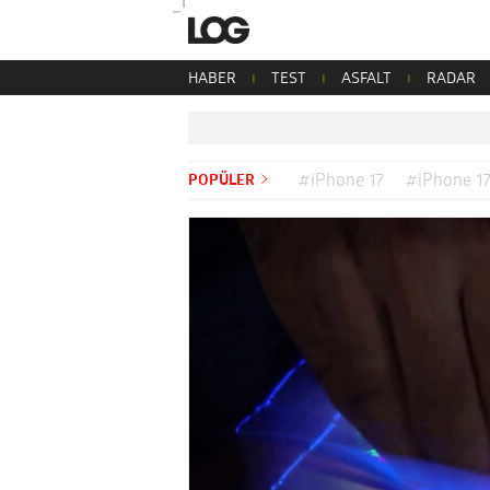
HABER
TEST
ASFALT
RADAR
POPÜLER
#iPhone 17
#iPhone 17