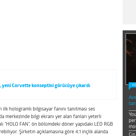
 yeni Corvette konseptini görücüye çıkardı
Vİ
Ave
tan
ilk hologramlı bilgisayar fanını tanıtması ses
You
da merkezinde bilgi ekranı yer alan fanları yeterli
per
zalı “HOLO FAN”, ön bölümdeki döner yapıdaki LED RGB
mou
ebiliyor. Şirketin açıklamasına göre 4,1 inçlik alanda
Çin