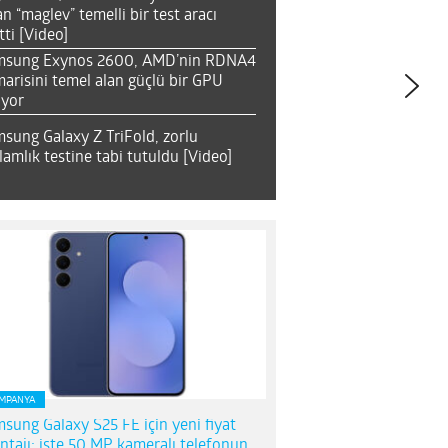
an “maglev” temelli bir test aracı
tti [Video]
msung Exynos 2600, AMD’nin RDNA4
arisini temel alan güçlü bir GPU
ıyor
sung Galaxy Z TriFold, zorlu
lamlık testine tabi tutuldu [Video]
MPANYA
sung Galaxy S25 FE için yeni fiyat
ntajı; işte 50 MP kameralı telefonun