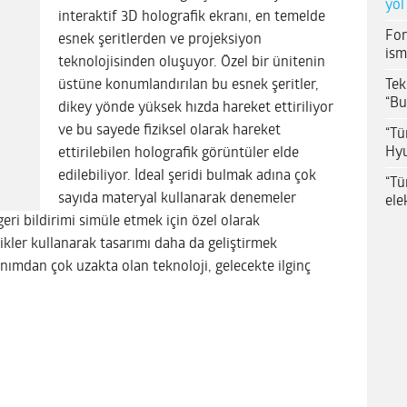
yol
interaktif 3D holografik ekranı, en temelde
For
esnek şeritlerden ve projeksiyon
ism
teknolojisinden oluşuyor. Özel bir ünitenin
Tek
üstüne konumlandırılan bu esnek şeritler,
“Bu
dikey yönde yüksek hızda hareket ettiriliyor
ve bu sayede fiziksel olarak hareket
“Tü
Hyu
ettirilebilen holografik görüntüler elde
edilebiliyor. İdeal
şeridi
bulmak adına çok
“Tü
sayıda materyal kullanarak denemeler
ele
eri bildirimi simüle etmek için özel olarak
likler kullanarak tasarımı daha da geliştirmek
llanımdan çok uzakta olan teknoloji, gelecekte ilginç