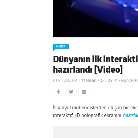
HABER
Dünyanın ilk interakti
hazırlandı [Video]
Can TUNÇER
11 Nisan 2025 09:31
- Güncelle
İspanyol mühendislerden oluşan bir ekip, 
interaktif 3D holografik ekranını
hazırla