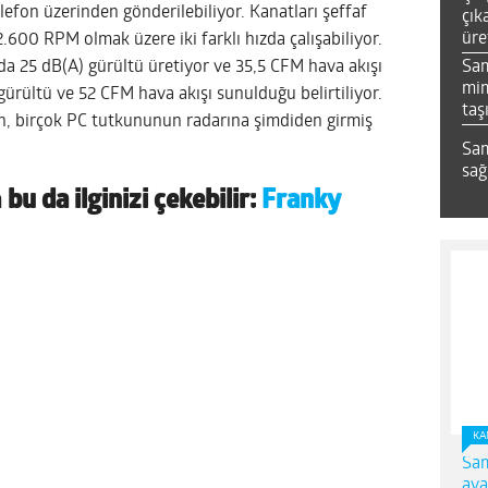
elefon üzerinden gönderilebiliyor. Kanatları şeffaf
çık
üre
.600 RPM olmak üzere iki farklı hızda çalışabiliyor.
Sa
a 25 dB(A) gürültü üretiyor ve 35,5 CFM hava akışı
mim
ürültü ve 52 CFM hava akışı sunulduğu belirtiliyor.
taş
n, birçok PC tutkununun radarına şimdiden girmiş
Sam
sağ
a
bu da ilginizi çekebilir:
Franky
KA
Sam
ava