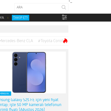
YA
TAKİP ET!
Mercedes-Benz CLA
#Toyota Corolla
MPANYA
sung Galaxy S25 FE için yeni fiyat
ntajı; işte 50 MP kameralı telefonun
irimli fiyatı [Ağustos 2026]