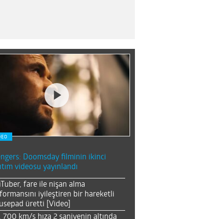
DEO
ngers: Doomsday filminin ikinci
ıtım videosu yayınlandı
Tuber, fare ile nişan alma
formansını iyileştiren bir hareketli
sepad üretti [Video]
, 700 km/s hıza 2 saniyenin altında