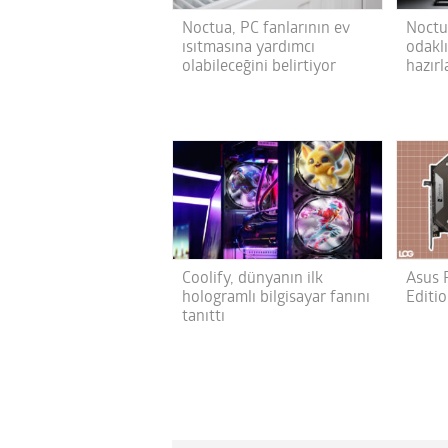
Noctua, PC fanlarının ev
Noctua
ısıtmasına yardımcı
odaklı
olabileceğini belirtiyor
hazırl
Coolify, dünyanın ilk
Asus 
hologramlı bilgisayar fanını
Editio
tanıttı