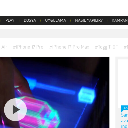
PLAY
DOSYA
UYGULAMA
NASIL YAPILIR?
KAMPAN
 Air
#iPhone 17 Pro
#iPhone 17 Pro Max
#Togg T10F
#
KA
Sam
ava
ind