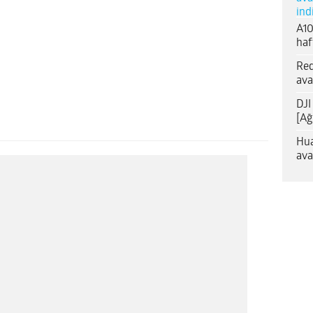
ind
A10
haf
Red
ava
DJI
[Ağ
Hua
ava