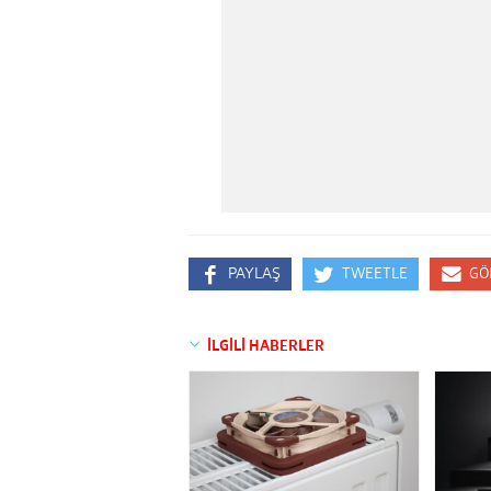
PAYLAŞ
TWEETLE
GÖ
İLGİLİ HABERLER