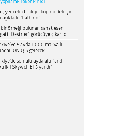
 yapılarak rekor kırıldı
d, yeni elektrikli pickup modeli için
i açıkladı: “Fathom”
 bir örneği bulunan sanat eseri
gatti Destrier” görücüye çıkarıldı
rkiye’ye 5 ayda 1.000 makyajlı
ndai IONIQ 6 gelecek”
rkiye’de son altı ayda altı farklı
ktrikli Skywell ET5 yandı”