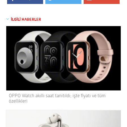
İLGİLİ HABERLER
OPPO Watch akıllı saat tanıtıldı; işte fiyatı ve tüm
özellikleri