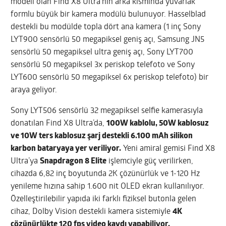
modeli olan Find X8 Ultra’nın arka kısmında yuvarlak
formlu büyük bir kamera modülü bulunuyor. Hasselblad
destekli bu modülde topla dört ana kamera (1 inç Sony
LYT900 sensörlü 50 megapiksel geniş açı, Samsung JN5
sensörlü 50 megapiksel ultra geniş açı, Sony LYT700
sensörlü 50 megapiksel 3x periskop telefoto ve Sony
LYT600 sensörlü 50 megapiksel 6x periskop telefoto) bir
araya geliyor.
Sony LYT506 sensörlü 32 megapiksel selfie kamerasıyla
donatılan Find X8 Ultra’da,
100W kablolu, 50W kablosuz
ve 10W ters kablosuz şarj destekli 6.100 mAh silikon
karbon bataryaya yer veriliyor.
Yeni amiral gemisi Find X8
Ultra’ya
Snapdragon 8 Elite
işlemciyle güç verilirken,
cihazda 6,82 inç boyutunda 2K çözünürlük ve 1-120 Hz
yenileme hızına sahip 1.600 nit OLED ekran kullanılıyor.
Özelleştirilebilir yapıda iki farklı fiziksel butonla gelen
cihaz, Dolby Vision destekli kamera sistemiyle
4K
çözünürlükte 120 fps video kaydı yapabiliyor.