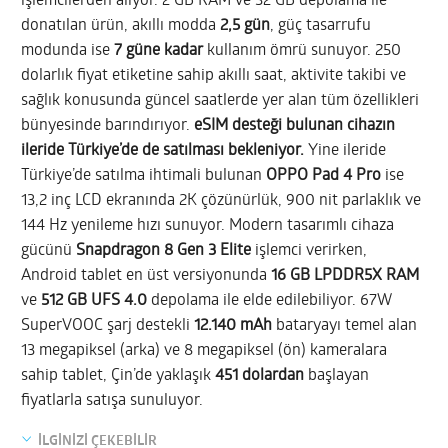
işlemcilerden alıyor. 2 GB RAM ve 32 GB depolama ile
donatılan ürün, akıllı modda
2,5 gün
, güç tasarrufu
modunda ise
7 güne kadar
kullanım ömrü sunuyor. 250
dolarlık fiyat etiketine sahip akıllı saat, aktivite takibi ve
sağlık konusunda güncel saatlerde yer alan tüm özellikleri
bünyesinde barındırıyor.
eSIM desteği bulunan cihazın
ileride Türkiye’de de satılması bekleniyor.
Yine ileride
Türkiye’de satılma ihtimali bulunan
OPPO Pad 4 Pro
ise
13,2 inç LCD ekranında 2K çözünürlük, 900 nit parlaklık ve
144 Hz yenileme hızı sunuyor. Modern tasarımlı cihaza
gücünü
Snapdragon 8 Gen 3 Elite
işlemci verirken,
Android tablet en üst versiyonunda
16 GB LPDDR5X RAM
ve
512 GB UFS 4.0
depolama ile elde edilebiliyor. 67W
SuperVOOC şarj destekli
12.140 mAh
bataryayı temel alan
13 megapiksel (arka) ve 8 megapiksel (ön) kameralara
sahip tablet, Çin’de yaklaşık
451 dolardan
başlayan
fiyatlarla satışa sunuluyor.
İLGİNİZİ ÇEKEBİLİR