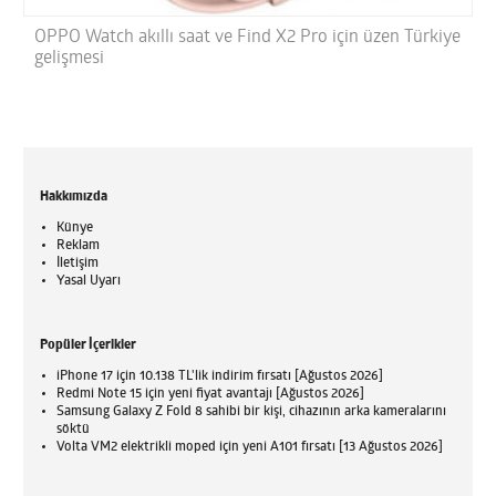
OPPO Watch akıllı saat ve Find X2 Pro için üzen Türkiye
gelişmesi
Hakkımızda
Künye
Reklam
İletişim
Yasal Uyarı
Popüler İçerikler
iPhone 17 için 10.138 TL'lik indirim fırsatı [Ağustos 2026]
Redmi Note 15 için yeni fiyat avantajı [Ağustos 2026]
Samsung Galaxy Z Fold 8 sahibi bir kişi, cihazının arka kameralarını
söktü
Volta VM2 elektrikli moped için yeni A101 fırsatı [13 Ağustos 2026]