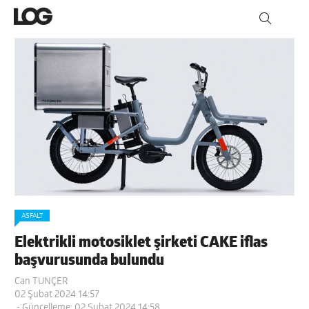
ASFALT
Elektrikli motosiklet şirketi CAKE iflas
başvurusunda bulundu
Can TUNÇER
02 Şubat 2024 14:57
- Güncelleme: 02 Şubat 2024 14:58