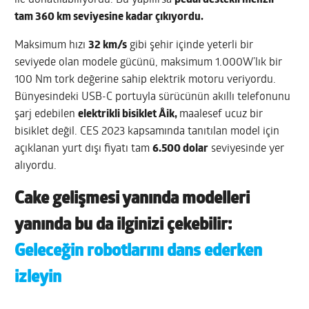
ile donatılabiliyordu. Bu yapılırsa
pedal destekli menzil
tam 360 km seviyesine kadar çıkıyordu.
Maksimum hızı
32 km/s
gibi şehir içinde yeterli bir
seviyede olan modele gücünü, maksimum 1.000W’lık bir
100 Nm tork değerine sahip elektrik motoru veriyordu.
Bünyesindeki USB-C portuyla sürücünün akıllı telefonunu
şarj edebilen
elektrikli bisiklet Åik,
maalesef ucuz bir
bisiklet değil. CES 2023 kapsamında tanıtılan model için
açıklanan yurt dışı fiyatı tam
6.500 dolar
seviyesinde yer
alıyordu.
Cake gelişmesi yanında modelleri
yanında bu da ilginizi çekebilir:
Geleceğin robotlarını dans ederken
izleyin