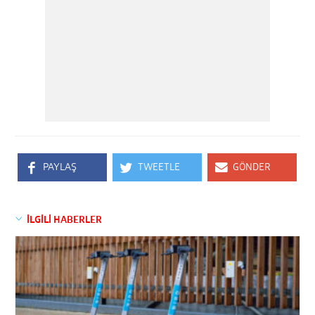
PAYLAŞ
TWEETLE
GÖNDER
İLGİLİ HABERLER