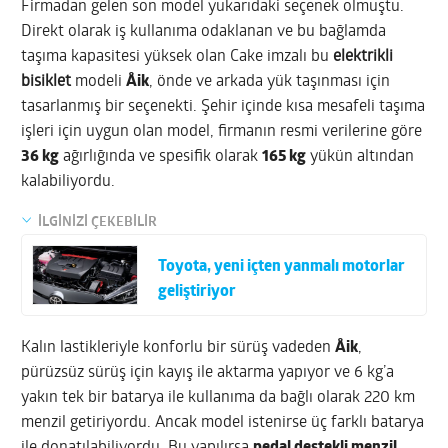
Firmadan gelen son model yukarıdaki seçenek olmuştu.
Direkt olarak iş kullanıma odaklanan ve bu bağlamda
taşıma kapasitesi yüksek olan Cake imzalı bu
elektrikli
bisiklet
modeli
Åik
, önde ve arkada yük taşınması için
tasarlanmış bir seçenekti. Şehir içinde kısa mesafeli taşıma
işleri için uygun olan model, firmanın resmi verilerine göre
36 kg
ağırlığında ve spesifik olarak
165 kg
yükün altından
kalabiliyordu.
İLGİNİZİ ÇEKEBİLİR
Toyota, yeni içten yanmalı motorlar
geliştiriyor
Kalın lastikleriyle konforlu bir sürüş vadeden
Åik
,
pürüzsüz sürüş için kayış ile aktarma yapıyor ve 6 kg’a
yakın tek bir batarya ile kullanıma da bağlı olarak 220 km
menzil getiriyordu. Ancak model istenirse üç farklı batarya