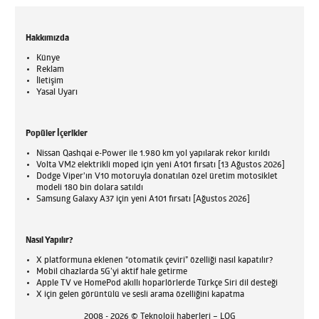
Hakkımızda
Künye
Reklam
İletişim
Yasal Uyarı
Popüler İçerikler
Nissan Qashqai e-Power ile 1.980 km yol yapılarak rekor kırıldı
Volta VM2 elektrikli moped için yeni A101 fırsatı [13 Ağustos 2026]
Dodge Viper'ın V10 motoruyla donatılan özel üretim motosiklet
modeli 180 bin dolara satıldı
Samsung Galaxy A37 için yeni A101 fırsatı [Ağustos 2026]
Nasıl Yapılır?
X platformuna eklenen “otomatik çeviri” özelliği nasıl kapatılır?
Mobil cihazlarda 5G’yi aktif hale getirme
Apple TV ve HomePod akıllı hoparlörlerde Türkçe Siri dil desteği
X için gelen görüntülü ve sesli arama özelliğini kapatma
2008 - 2026 © Teknoloji haberleri – LOG