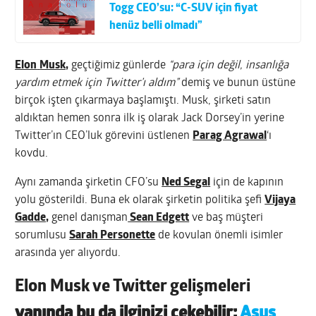
Togg CEO’su: “C-SUV için fiyat
henüz belli olmadı”
Elon
Musk,
geçtiğimiz günlerde
“para için değil, insanlığa
yardım etmek için Twitter’ı aldım”
demiş ve bunun üstüne
birçok işten çıkarmaya başlamıştı. Musk, şirketi satın
aldıktan hemen sonra ilk iş olarak Jack Dorsey’in yerine
Twitter’ın CEO’luk görevini üstlenen
Parag Agrawal
‘ı
kovdu.
Aynı zamanda şirketin CFO’su
Ned Sega
l
için de kapının
yolu gösterildi. Buna ek olarak şirketin politika şefi
Vijaya
Gadde,
genel danışman
Sean Edgett
ve baş müşteri
sorumlusu
Sarah Personette
de kovulan önemli isimler
arasında yer alıyordu.
Elon Musk ve Twitter gelişmeleri
yanında bu da ilginizi çekebilir:
Asus