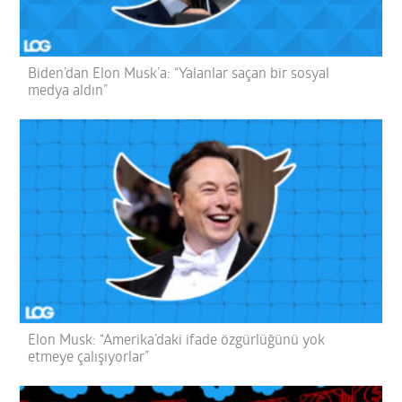
Biden’dan Elon Musk’a: “Yalanlar saçan bir sosyal
medya aldın”
Elon Musk: “Amerika’daki ifade özgürlüğünü yok
etmeye çalışıyorlar”