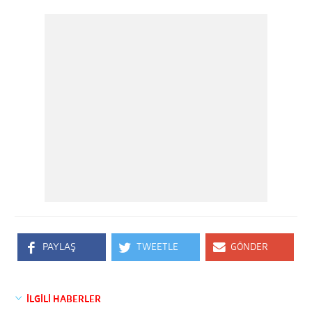
PAYLAŞ
TWEETLE
GÖNDER
İLGİLİ HABERLER