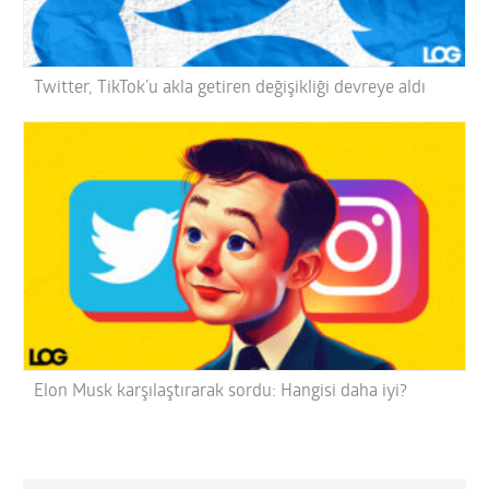
Twitter, TikTok’u akla getiren değişikliği devreye aldı
Elon Musk karşılaştırarak sordu: Hangisi daha iyi?