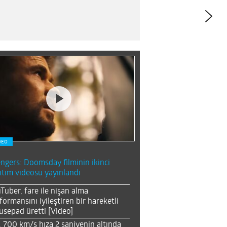
DEO
ngers: Doomsday filminin ikinci
ıtım videosu yayınlandı
Tuber, fare ile nişan alma
formansını iyileştiren bir hareketli
sepad üretti [Video]
, 700 km/s hıza 2 saniyenin altında