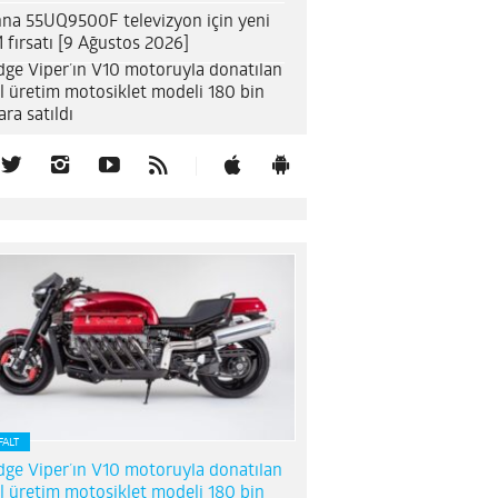
na 55UQ9500F televizyon için yeni
 fırsatı [9 Ağustos 2026]
ge Viper’ın V10 motoruyla donatılan
l üretim motosiklet modeli 180 bin
ara satıldı
FALT
ge Viper’ın V10 motoruyla donatılan
l üretim motosiklet modeli 180 bin