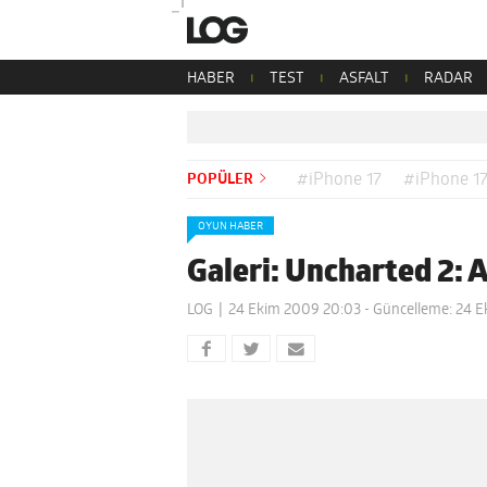
HABER
TEST
ASFALT
RADAR
POPÜLER
#iPhone 17
#iPhone 17
OYUN HABER
Galeri: Uncharted 2:
LOG
24 Ekim 2009 20:03
- Güncelleme: 24 