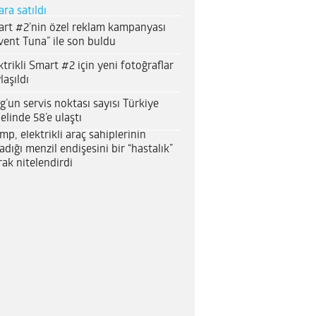
ara satıldı
rt #2’nin özel reklam kampanyası
vent Tuna” ile son buldu
ktrikli Smart #2 için yeni fotoğraflar
laşıldı
g’un servis noktası sayısı Türkiye
elinde 58’e ulaştı
mp, elektrikli araç sahiplerinin
adığı menzil endişesini bir “hastalık”
rak nitelendirdi