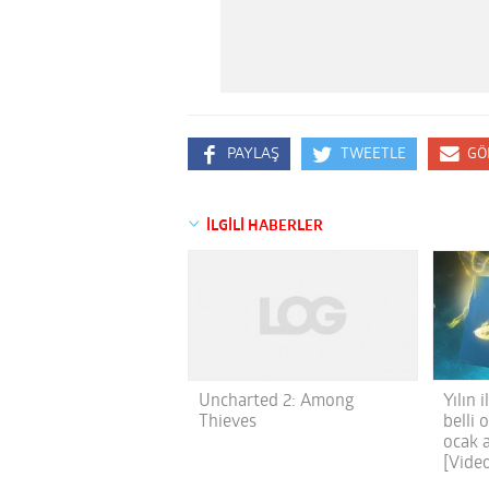
PAYLAŞ
TWEETLE
GÖ
İLGİLİ HABERLER
Uncharted 2: Among
Yılın 
Thieves
belli 
ocak a
[Vide