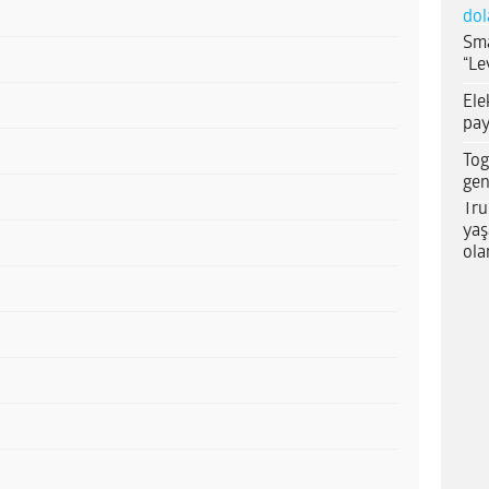
dol
Sma
“Le
Ele
pay
Tog
gen
Tru
yaş
ola