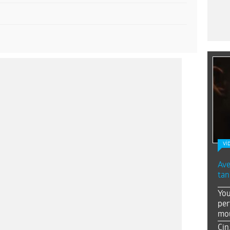
Vİ
Ave
tan
You
per
mou
Çin