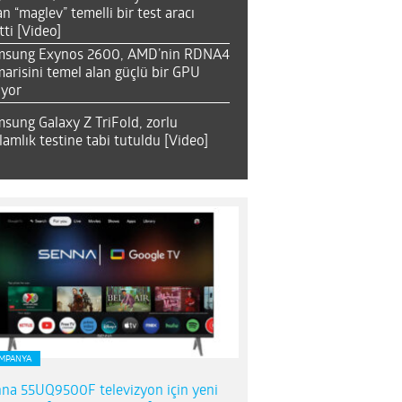
an “maglev” temelli bir test aracı
tti [Video]
msung Exynos 2600, AMD’nin RDNA4
arisini temel alan güçlü bir GPU
ıyor
sung Galaxy Z TriFold, zorlu
lamlık testine tabi tutuldu [Video]
MPANYA
na 55UQ9500F televizyon için yeni