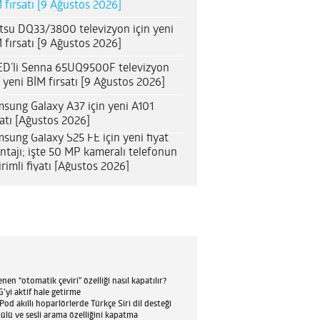
 fırsatı [9 Ağustos 2026]
itsu DQ33/3800 televizyon için yeni
 fırsatı [9 Ağustos 2026]
D’li Senna 65UQ9500F televizyon
n yeni BİM fırsatı [9 Ağustos 2026]
sung Galaxy A37 için yeni A101
satı [Ağustos 2026]
sung Galaxy S25 FE için yeni fiyat
ntajı; işte 50 MP kameralı telefonun
irimli fiyatı [Ağustos 2026]
en “otomatik çeviri” özelliği nasıl kapatılır?
’yi aktif hale getirme
d akıllı hoparlörlerde Türkçe Siri dil desteği
tülü ve sesli arama özelliğini kapatma