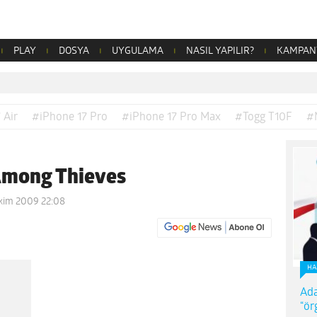
PLAY
DOSYA
UYGULAMA
NASIL YAPILIR?
KAMPAN
 Air
#iPhone 17 Pro
#iPhone 17 Pro Max
#Togg T10F
#
 Among Thieves
Ekim 2009 22:08
HA
Ada
“ör