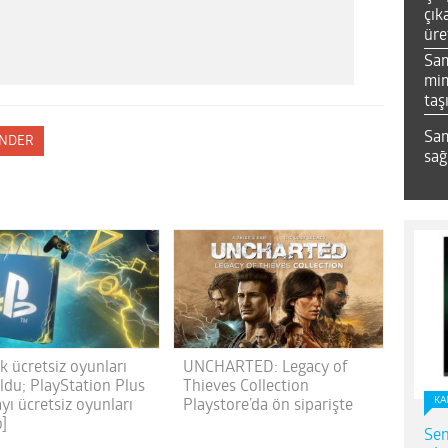
çık
üre
Sa
mim
taş
Sam
NDER
sağ
ilk ücretsiz oyunları
UNCHARTED: Legacy of
oldu; PlayStation Plus
Thieves Collection
KA
yı ücretsiz oyunları
Playstore’da ön siparişte
o]
Sen