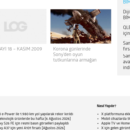
BİM
Dij
BİM
QLE
içi
Sam
fır
AYI 18 – KASIM 2009
Korona günlerinde
Sony’den oyun
Sam
tutkunlarına armağan
ava
ind
Nasıl Yapılır?
 e-Power ile 1.980 km yol yapılarak rekor kırıldı
X platformuna eklen
eknolojik ürünlerde bu hafta [6 Ağustos 2026]
Mobil cihazlarda 5G
 S26 FE için resmi basın görselleri paylaşıldı
Apple TV ve HomePo
 A37 için yeni A101 fırsatı [Ağustos 2026]
X için gelen görün