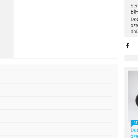
Sen
BİM
Dod
öze
dol
AS
Dod
öze