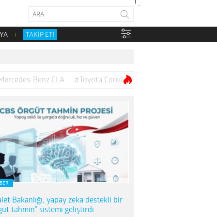
YA
TAKİP ET!
Mercedes-Benz CLA
#Toyota Corolla
BER
let Bakanlığı, yapay zeka destekli bir
güt tahmin” sistemi geliştirdi