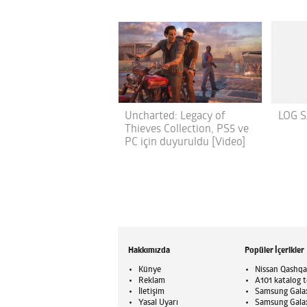
Uncharted: Legacy of
LOG S
Thieves Collection, PS5 ve
PC için duyuruldu [Video]
Hakkımızda
Popüler İçerikler
Künye
Nissan Qashqai
Reklam
A101 katalog t
İletişim
Samsung Galaxy
Yasal Uyarı
Samsung Galaxy