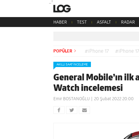
HABER
TEST
ASFALT
RADAR
POPÜLER
#iPhone 17
#iPhone 17
AKILLI SAAT İNCELEME
General Mobile’ın ilk 
Watch incelemesi
Emir BOSTANOĞLU
20 Şubat 2022 20:00