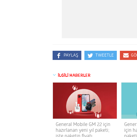
PAYLAŞ
TWEETLE
GÖ
İLGİLİ HABERLER
General Mobile GM 22 için
Gener
hazırlanan yeni yıl paketi;
için h
işte paketin fiyatı
paket