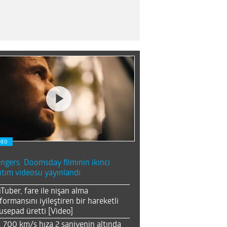
DEO
ngers: Doomsday filminin ikinci
ıtım videosu yayınlandı
Tuber, fare ile nişan alma
formansını iyileştiren bir hareketli
sepad üretti [Video]
, 700 km/s hıza 2 saniyenin altında