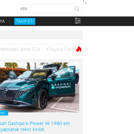
YA
TAKİP ET!
Mercedes-Benz CLA
#Toyota Corolla
FALT
san Qashqai e-Power ile 1.980 km
 yapılarak rekor kırıldı