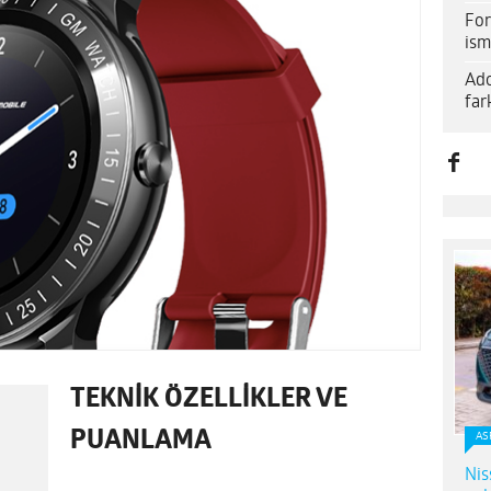
For
ism
Ado
far
TEKNİK ÖZELLİKLER VE
PUANLAMA
AS
Nis