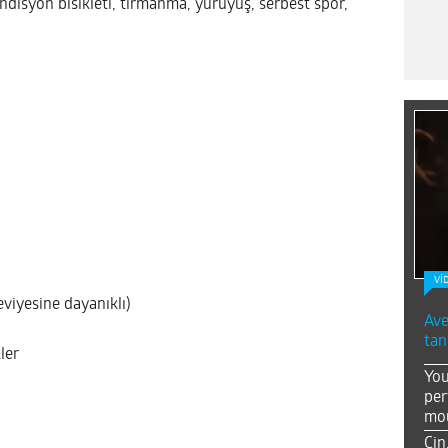
ndisyon bisikleti, tırmanma, yürüyüş, serbest spor,
Vİ
eviyesine dayanıklı)
Ave
tan
ler
You
per
mou
Çin