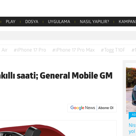
PLAY
DOSYA
UYGULAMA
NASIL YAPILIR?
KAMPAN
 Air
#iPhone 17 Pro
#iPhone 17 Pro Max
#Togg T10F
#
akıllı saati; General Mobile GM
AS
Nis
yol