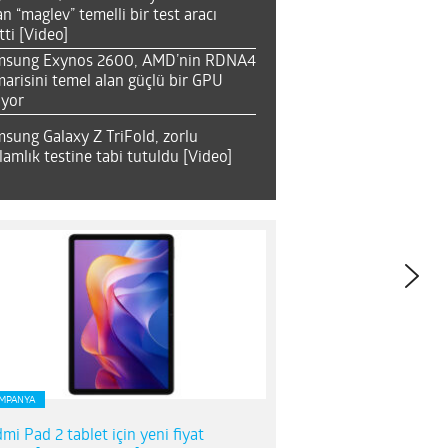
an “maglev” temelli bir test aracı
tti [Video]
msung Exynos 2600, AMD’nin RDNA4
arisini temel alan güçlü bir GPU
ıyor
sung Galaxy Z TriFold, zorlu
lamlık testine tabi tutuldu [Video]
MPANYA
mi Pad 2 tablet için yeni fiyat