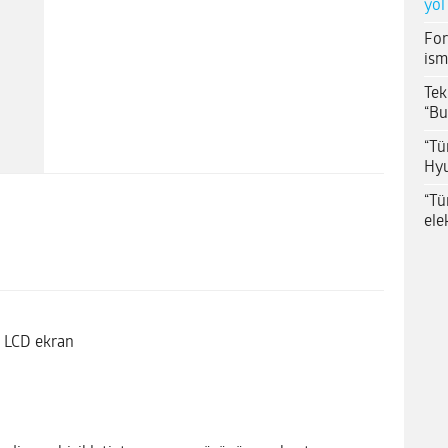
yol
For
ism
Tek
“Bu
“Tü
Hyu
“Tü
ele
T LCD ekran