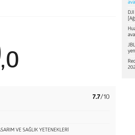
ava
DJI
[Ağ
Hua
ava
0
JBL
yen
,
0
Red
202
7.7
/
10
SARIM VE SAĞLIK YETENEKLERİ