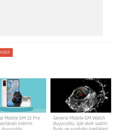
NDER
al Mobile GM 22 Pro
General Mobile GM Watch
azırlanan indirim
duyuruldu; işte akıllı saatin
i duyuruldu
fiyatı ve sunduğu özellikleri