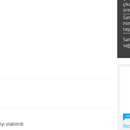
çık
üre
Sa
mim
taş
Sam
sağ
KA
yi olabilirdi
Red