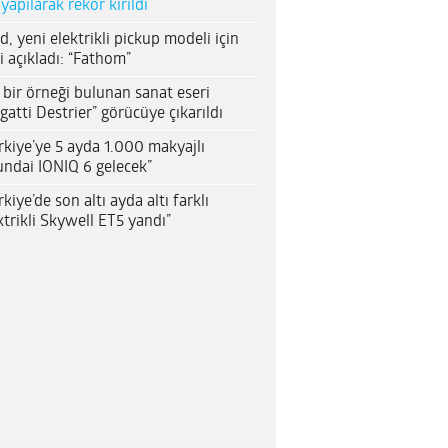
 yapılarak rekor kırıldı
d, yeni elektrikli pickup modeli için
i açıkladı: “Fathom”
 bir örneği bulunan sanat eseri
gatti Destrier” görücüye çıkarıldı
rkiye’ye 5 ayda 1.000 makyajlı
ndai IONIQ 6 gelecek”
rkiye’de son altı ayda altı farklı
ktrikli Skywell ET5 yandı”