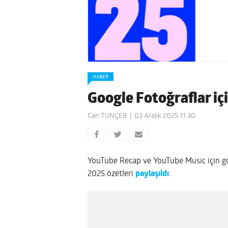
HABER
Google Fotoğraflar içi
Can TUNÇER
03 Aralık 2025 11:30
YouTube Recap ve YouTube Music için gön
2025 özetleri
paylaşıldı
.