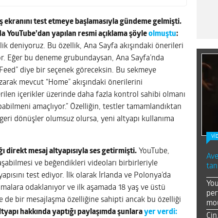
riş ekranını test etmeye başlamasıyla gündeme gelmişti.
da YouTube’dan yapılan resmi açıklama şöyle
olmuştu
:
ik deniyoruz. Bu özellik, Ana Sayfa akışındaki önerileri
yor. Eğer bu deneme grubundaysan, Ana Sayfa’nda
Feed” diye bir seçenek göreceksin. Bu sekmeye
zarak mevcut “Home” akışındaki önerilerini
erilen içerikler üzerinde daha fazla kontrol sahibi olmanı
pabilmeni amaçlıyor.” Özelliğin, testler tamamlandıktan
geri dönüşler olumsuz olursa, yeni altyapı kullanıma
Vİ
 direkt mesaj altyapısıyla ses getirmişti.
YouTube,
Ave
aşabilmesi ve beğendikleri videoları birbirleriyle
tan
yapısını test ediyor. İlk olarak İrlanda ve Polonya’da
You
amalara odaklanıyor ve ilk aşamada 18 yaş ve üstü
per
e de bir mesajlaşma özelliğine sahipti ancak bu özelliği
mou
ltyapı hakkında yaptığı paylaşımda şunlara
yer verdi:
Çin