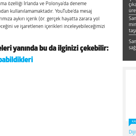
ma özelliği İrlanda ve Polonya’da deneme
çık
üre
ndan kullanılamamaktadır. YouTube’da mesaj
Sa
mıza aykırı içerik (ör. gerçek hayatta zarara yol
mim
ceğini ve işaretlenen içerikleri inceleyebileceğimizi
taş
Sam
eri yanında bu da ilginizi çekebilir:
sağ
abildikleri
KA
Dij