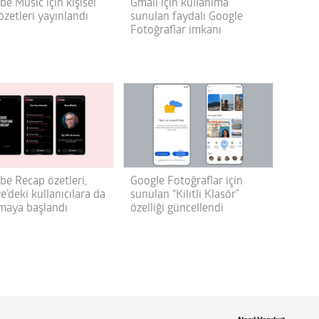
e Music için kişisel
Gmail için kullanıma
zetleri yayınlandı
sunulan faydalı Google
Fotoğraflar imkanı
be Recap özetleri,
Google Fotoğraflar için
e’deki kullanıcılara da
sunulan “Kilitli Klasör”
maya başlandı
özelliği güncellendi