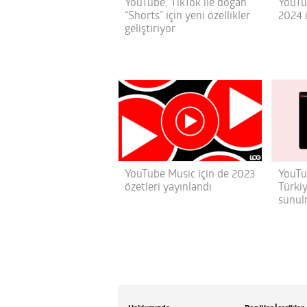
YouTube, TikTok ile doğan
YouTub
“Shorts” için yeni özellikler
2024 ö
geliştiriyor
YouTube Music için de 2023
YouTu
özetleri yayınlandı
Türkiy
sunul