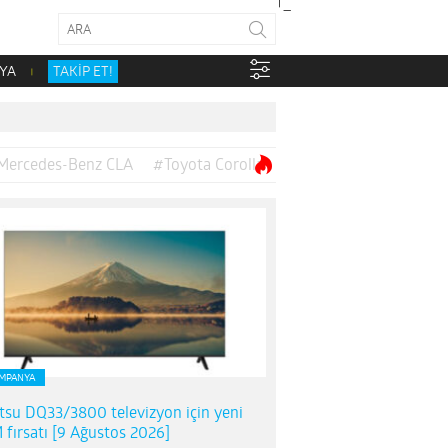
YA
TAKİP ET!
Mercedes-Benz CLA
#Toyota Corolla
MPANYA
itsu DQ33/3800 televizyon için yeni
 fırsatı [9 Ağustos 2026]