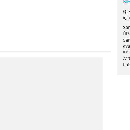
BİM
QLE
içi
Sam
fır
Sam
ava
ind
A10
haf