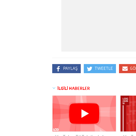
PAYLAŞ
TWEETLE
GÖ
İLGİLİ HABERLER