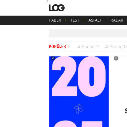
HABER
TEST
ASFALT
RADAR
POPÜLER
#iPhone 17
#iPhone 17