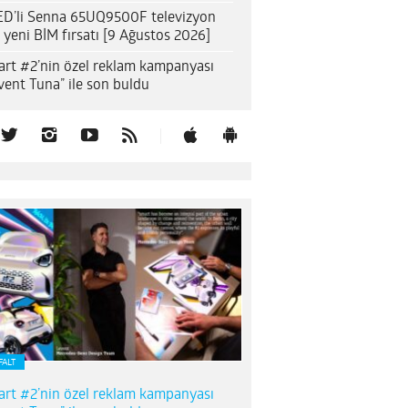
D’li Senna 65UQ9500F televizyon
n yeni BİM fırsatı [9 Ağustos 2026]
rt #2’nin özel reklam kampanyası
vent Tuna” ile son buldu
FALT
rt #2’nin özel reklam kampanyası