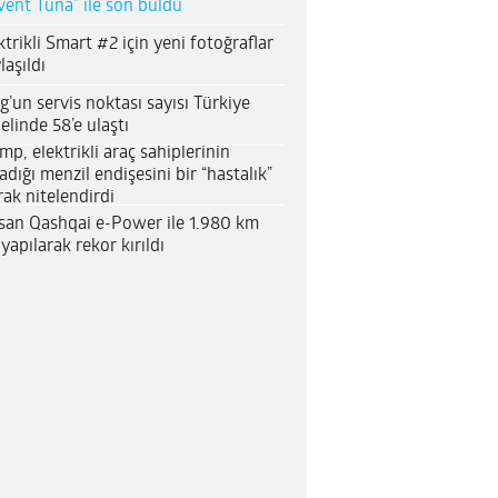
vent Tuna” ile son buldu
ktrikli Smart #2 için yeni fotoğraflar
laşıldı
g’un servis noktası sayısı Türkiye
elinde 58’e ulaştı
mp, elektrikli araç sahiplerinin
adığı menzil endişesini bir “hastalık”
rak nitelendirdi
san Qashqai e-Power ile 1.980 km
 yapılarak rekor kırıldı