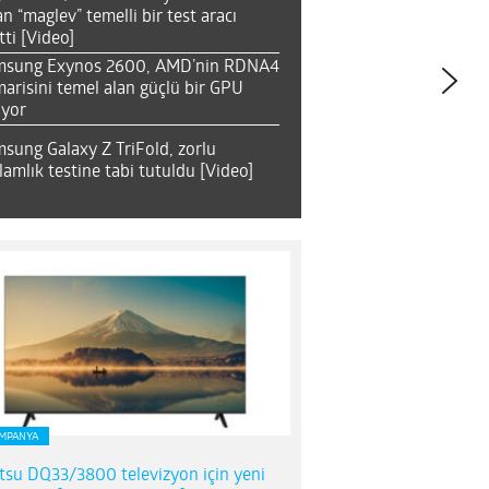
an “maglev” temelli bir test aracı
tti [Video]
msung Exynos 2600, AMD’nin RDNA4
arisini temel alan güçlü bir GPU
ıyor
sung Galaxy Z TriFold, zorlu
lamlık testine tabi tutuldu [Video]
MPANYA
itsu DQ33/3800 televizyon için yeni