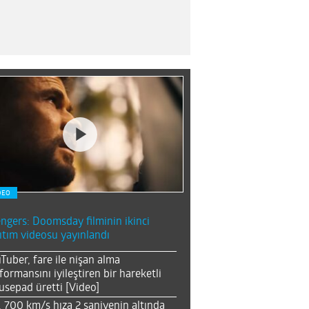
DEO
ngers: Doomsday filminin ikinci
ıtım videosu yayınlandı
Tuber, fare ile nişan alma
formansını iyileştiren bir hareketli
sepad üretti [Video]
, 700 km/s hıza 2 saniyenin altında