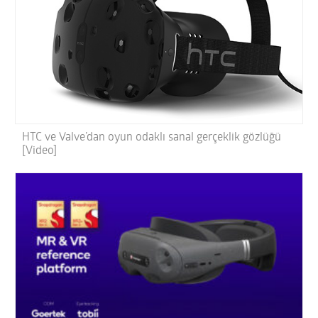
HTC ve Valve’dan oyun odaklı sanal gerçeklik gözlüğü
[Video]