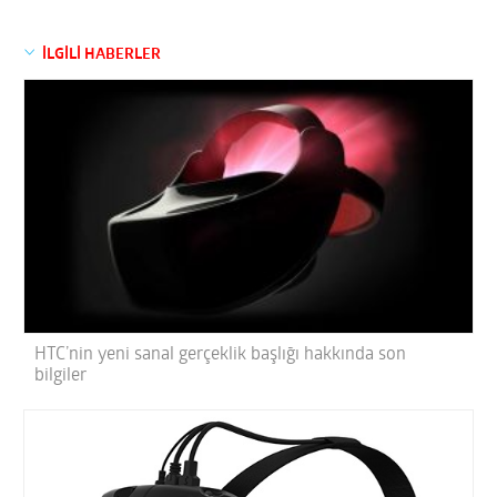
İLGİLİ HABERLER
HTC’nin yeni sanal gerçeklik başlığı hakkında son
bilgiler