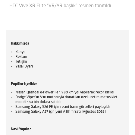
HTC Vive XR Elite “VR/AR başlık” resmen tanıtıldı
Hakkımızda
Künye
Reklam
İletişim
Yasal Uyarı
Popüler İçerikler
Nissan Qashqai e-Power ile 1.980 km yol yapılarak rekor kırıldı
Dodge Viper'ın V10 motoruyla donatılan özel üretim motosiklet
modeli 180 bin dolara satıldı
Samsung Galaxy S26 FE için resmi basın görselleri paylaşıldı
Samsung Galaxy A37 için yeni A101 fırsatı [Ağustos 2026]
Nasıl Yapılır?