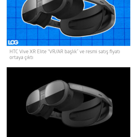
HTC Vive XR Elite “VR/AR başlık” ve resmi satış fiyatı
ortaya çıktı