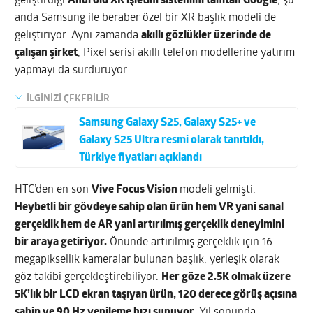
geliştirdiği
Android XR işletim sistemini tanıtan Google
, şu
anda Samsung ile beraber özel bir XR başlık modeli de
geliştiriyor. Aynı zamanda
akıllı gözlükler üzerinde de
çalışan şirket
, Pixel serisi akıllı telefon modellerine yatırım
yapmayı da sürdürüyor.
İLGİNİZİ ÇEKEBİLİR
Samsung Galaxy S25, Galaxy S25+ ve
Galaxy S25 Ultra resmi olarak tanıtıldı,
Türkiye fiyatları açıklandı
HTC’den en son
Vive Focus Vision
modeli gelmişti.
Heybetli bir gövdeye sahip olan ürün hem VR yani sanal
gerçeklik hem de AR yani artırılmış gerçeklik deneyimini
bir araya getiriyor.
Önünde artırılmış gerçeklik için 16
megapiksellik kameralar bulunan başlık, yerleşik olarak
göz takibi gerçekleştirebiliyor.
Her göze 2.5K olmak üzere
5K’lık bir LCD ekran taşıyan ürün, 120 derece görüş açısına
sahip ve 90 Hz yenileme hızı sunuyor.
Yıl sonunda