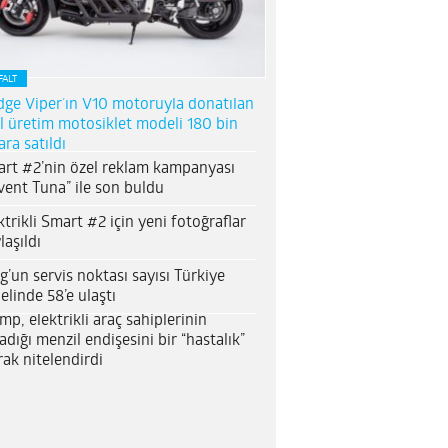
FALT
ge Viper’ın V10 motoruyla donatılan
l üretim motosiklet modeli 180 bin
ara satıldı
rt #2’nin özel reklam kampanyası
vent Tuna” ile son buldu
ktrikli Smart #2 için yeni fotoğraflar
laşıldı
g’un servis noktası sayısı Türkiye
elinde 58’e ulaştı
mp, elektrikli araç sahiplerinin
adığı menzil endişesini bir “hastalık”
rak nitelendirdi