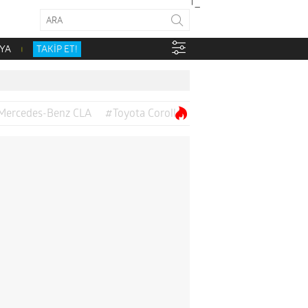
YA
TAKİP ET!
Mercedes-Benz CLA
#Toyota Corolla