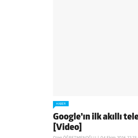
HABER
Google’ın ilk akıllı te
[Video]