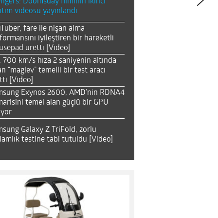
ngers: Doomsday filminin ikinci
ıtım videosu yayınlandı
Tuber, fare ile nişan alma
formansını iyileştiren bir hareketli
sepad üretti [Video]
, 700 km/s hıza 2 saniyenin altında
an “maglev” temelli bir test aracı
tti [Video]
msung Exynos 2600, AMD’nin RDNA4
arisini temel alan güçlü bir GPU
ıyor
sung Galaxy Z TriFold, zorlu
lamlık testine tabi tutuldu [Video]