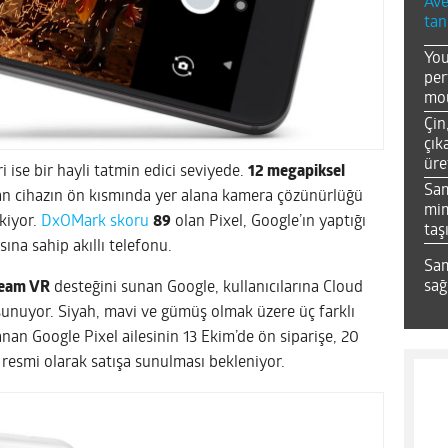
Ave
tan
You
per
mou
Çin
çık
üre
 ise bir hayli tatmin edici seviyede.
12 megapiksel
Sa
n cihazın ön kısmında yer alana kamera çözünürlüğü
mim
kiyor.
DxOMark skoru
89
olan Pixel, Google’ın yaptığı
taş
na sahip akıllı telefonu.
Sam
sağ
eam VR
desteğini sunan Google, kullanıcılarına Cloud
a sunuyor. Siyah, mavi ve gümüş olmak üzere üç farklı
anan Google Pixel ailesinin 13 Ekim’de ön siparişe, 20
 resmi olarak satışa sunulması bekleniyor.