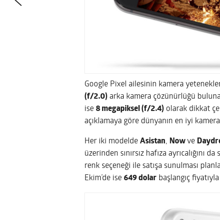
Google Pixel ailesinin kamera yetenekleri
(f/2.0)
arka kamera çözünürlüğü buluna
ise
8 megapiksel (f/2.4)
olarak dikkat çe
açıklamaya göre dünyanın en iyi kamerası
Her iki modelde
Asistan
,
Now
ve
Daydr
üzerinden sınırsız hafıza ayrıcalığını d
renk seçeneği ile satışa sunulması planl
Ekim’de ise
649 dolar
başlangıç fiyatıyla