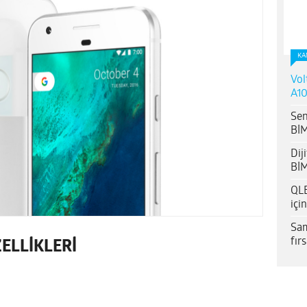
KA
Vol
A10
Sen
BİM
Dij
BİM
QLE
içi
Sam
fır
ELLİKLERİ