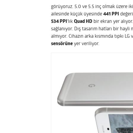
görüyoruz. 5.0 ve 5.5 inç olmak üzere ik
ailesinde küçük üyesinde
441 PPI
değer
534 PPI
‘lık
Quad HD
bir ekran yer alıyor.
sağlanıyor. Dış tasarım hatları bir hayli 
almıyor. Cihazın arka kısmında tıpkı LG
sensörüne
yer veriliyor.