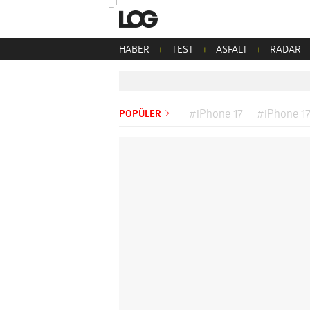
HABER
TEST
ASFALT
RADAR
POPÜLER
#iPhone 17
#iPhone 17