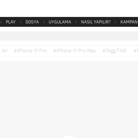
PLAY
DOSYA
UYGULAMA
NASIL YAPILIR?
KAMPAN
 Air
#iPhone 17 Pro
#iPhone 17 Pro Max
#Togg T10F
#