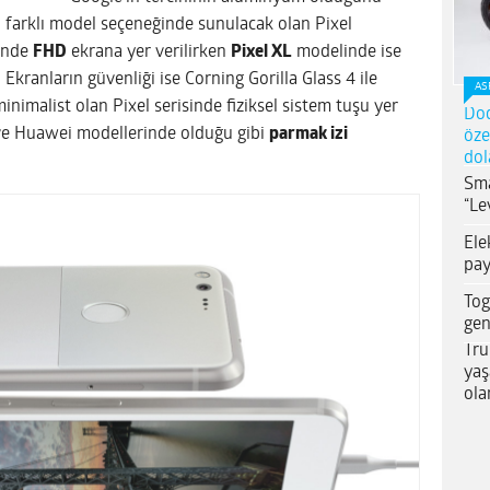
i farklı model seçeneğinde sunulacak olan Pixel
inde
FHD
ekrana yer verilirken
Pixel XL
modelinde ise
 Ekranların güvenliği ise Corning Gorilla Glass 4 ile
AS
minimalist olan Pixel serisinde fiziksel sistem tuşu yer
Dod
 ve Huawei modellerinde olduğu gibi
parmak izi
öze
dol
Sma
“Le
Ele
pay
Tog
gen
Tru
yaş
ola