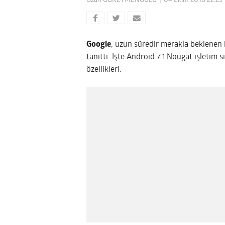
Ozan ÖĞRETMENOĞLU
04 Ekim 2016 22:23
Google
, uzun süredir merakla beklenen i
tanıttı. İşte Android 7.1 Nougat işletim s
özellikleri.