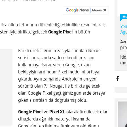
- Güncelleme: 04 Ekim 2016 23:16
HA
lk akıllı telefonunu düzenlediği etkinlikle resmi olarak
Yen
istemiyle birlikte gelecek
Google Pixel
‘in bütün
Ağu
Avr
pro
Farklı üreticilerin imzasıyla sunulan Nexus
İd
serisi sonrasında sadece kendi imzasını
mod
kullanmaya karar veren Google, uzun
bekleyişin ardından Pixel modelini ortaya
çıkardı. Aynı zamanda Android’in en yeni
sürümü olan 7.1 Nougat ile birlikte gelecek
olan Google Pixel geçtiğimiz günlerde ortaya
çıkan sızıntıları da doğrulamış oldu.
Google Pixel
ve
Pixel XL
olarak üretilecek olan
cihazlarda ağırlıklı materyal kısmında
Google’ın tercihinin alüminyum olduğunu