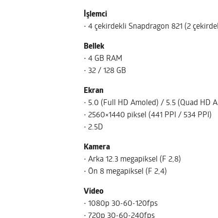
İşlemci
• 4 çekirdekli Snapdragon 821 (2 çekirde
Bellek
• 4 GB RAM
• 32 / 128 GB
Ekran
• 5.0 (Full HD Amoled) / 5.5 (Quad HD 
• 2560×1440 piksel (441 PPI / 534 PPI)
• 2.5D
Kamera
• Arka 12.3 megapiksel (F 2,8)
• Ön 8 megapiksel (F 2,4)
Video
• 1080p 30-60-120fps
• 720p 30-60-240fps