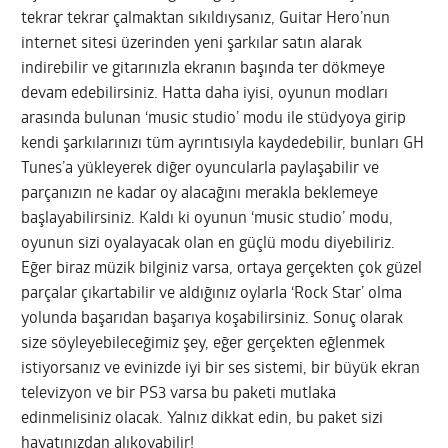
tekrar tekrar çalmaktan sıkıldıysanız, Guitar Hero’nun
internet sitesi üzerinden yeni şarkılar satın alarak
indirebilir ve gitarınızla ekranın başında ter dökmeye
devam edebilirsiniz. Hatta daha iyisi, oyunun modları
arasında bulunan ‘music studio’ modu ile stüdyoya girip
kendi şarkılarınızı tüm ayrıntısıyla kaydedebilir, bunları GH
Tunes’a yükleyerek diğer oyuncularla paylaşabilir ve
parçanızın ne kadar oy alacağını merakla beklemeye
başlayabilirsiniz. Kaldı ki oyunun ‘music studio’ modu,
oyunun sizi oyalayacak olan en güçlü modu diyebiliriz.
Eğer biraz müzik bilginiz varsa, ortaya gerçekten çok güzel
parçalar çıkartabilir ve aldığınız oylarla ‘Rock Star’ olma
yolunda başarıdan başarıya koşabilirsiniz. Sonuç olarak
size söyleyebileceğimiz şey, eğer gerçekten eğlenmek
istiyorsanız ve evinizde iyi bir ses sistemi, bir büyük ekran
televizyon ve bir PS3 varsa bu paketi mutlaka
edinmelisiniz olacak. Yalnız dikkat edin, bu paket sizi
hayatınızdan alıkoyabilir!