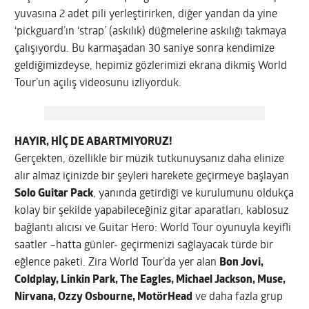
yuvasına 2 adet pili yerleştirirken, diğer yandan da yine
‘pickguard’ın ‘strap’ (askılık) düğmelerine askılığı takmaya
çalışıyordu. Bu karmaşadan 30 saniye sonra kendimize
geldiğimizdeyse, hepimiz gözlerimizi ekrana dikmiş World
Tour’un açılış videosunu izliyorduk.
HAYIR, HİÇ DE ABARTMIYORUZ!
Gerçekten, özellikle bir müzik tutkunuysanız daha elinize
alır almaz içinizde bir şeyleri harekete geçirmeye başlayan
Solo Guitar Pack
, yanında getirdiği ve kurulumunu oldukça
kolay bir şekilde yapabileceğiniz gitar aparatları, kablosuz
bağlantı alıcısı ve Guitar Hero: World Tour oyunuyla keyifli
saatler –hatta günler- geçirmenizi sağlayacak türde bir
eğlence paketi. Zira World Tour’da yer alan
Bon Jovi,
Coldplay, Linkin Park, The Eagles, Michael Jackson, Muse,
Nirvana, Ozzy Osbourne, MotörHead
ve daha fazla grup