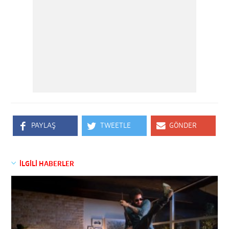
PAYLAŞ
TWEETLE
GÖNDER
İLGİLİ HABERLER