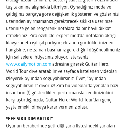
alacağınızdan eminiz. Elbette iş sadece gitarın üzerindeki
tuş takımına alışmakla bitmiyor. Oynadığınız moda ve
çaldığınız parçaya göre değişkenlik gösteren ve gözlerinizi
üzerinden ayırmamanızı gerektirecek sıklıkta üzerinize
üzerinize gelen rengarenk notalara da bir hayli dikkat
etmelisiniz. Zira özellikle ‘expert mod’da notaların aktığı
klavye adeta ışıl ışıl parlıyor; ekranda gördüklerinizden
hangisine, ne zaman basmanız gerektiğini düşünebilmeniz
için saliselere ihtiyacınız oluyor. İsterseniz
www.dailymotion.com
adresine girerek Guitar Hero:
World Tour diye aratabilir ve sayfada listelenen videoları
izleyerek oyundan soğuyabilirsiniz. Evet, “oyundan
soğuyabilirsiniz” diyoruz! Zira bu videolarda yer alan bazı
insanların (!) gösterdikleri performansla kendinizinkini
karşılaştırdığınızda, Guitar Hero: World Tour’dan genç
yaşta emekli olmaya karar vermeniz olası.
“EEE SIKILDIM ARTIK!”
Oyunun beraberinde getirdiği şarkı listesindeki şarkıları