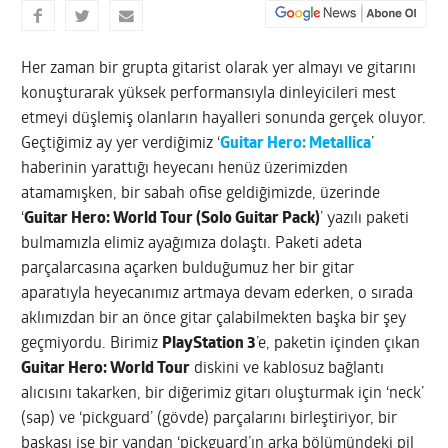
Her zaman bir grupta gitarist olarak yer almayı ve gitarını
konuşturarak yüksek performansıyla dinleyicileri mest
etmeyi düşlemiş olanların hayalleri sonunda gerçek oluyor.
Geçtiğimiz ay yer verdiğimiz ‘
Guitar Hero: Metallica
’
haberinin yarattığı heyecanı henüz üzerimizden
atamamışken, bir sabah ofise geldiğimizde, üzerinde
‘
Guitar Hero: World Tour (Solo Guitar Pack)
’ yazılı paketi
bulmamızla elimiz ayağımıza dolaştı. Paketi adeta
parçalarcasına açarken bulduğumuz her bir gitar
aparatıyla heyecanımız artmaya devam ederken, o sırada
aklımızdan bir an önce gitar çalabilmekten başka bir şey
geçmiyordu.
Birimiz
PlayStation 3
’e, paketin içinden çıkan
Guitar Hero: World Tour
diskini ve kablosuz bağlantı
alıcısını takarken, bir diğerimiz gitarı oluşturmak için ‘neck’
(sap) ve ‘pickguard’ (gövde) parçalarını birleştiriyor, bir
başkası ise bir yandan ‘pickguard’ın arka bölümündeki pil