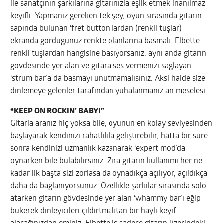
ile sanatçının şarkılarına gitarınızla eşlik etmek inanılmaz
keyifli. Yapmanız gereken tek şey, oyun sırasında gitarın
sapında bulunan ‘fret button’lardan (renkli tuşlar)
ekranda gördüğünüz renkte olanlarına basmak. Elbette
renkli tuşlardan hangisine basıyorsanız, aynı anda gitarın
gövdesinde yer alan ve gitara ses vermenizi sağlayan
‘strum bar’a da basmayı unutmamalısınız. Aksi halde size
dinlemeye gelenler tarafından yuhalanmanız an meselesi.
“KEEP ON ROCKIN’ BABY!”
Gitarla aranız hiç yoksa bile, oyunun en kolay seviyesinden
başlayarak kendinizi rahatlıkla geliştirebilir, hatta bir süre
sonra kendinizi uzmanlık kazanarak ‘expert mod’da
oynarken bile bulabilirsiniz. Zira gitarın kullanımı her ne
kadar ilk başta sizi zorlasa da oynadıkça açılıyor, açıldıkça
daha da bağlanıyorsunuz. Özellikle şarkılar sırasında solo
atarken gitarın gövdesinde yer alan ‘whammy bar’ı eğip
bükerek dinleyicileri çıldırtmaktan bir hayli keyif