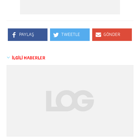
PAYLAŞ
TWEETLE
GÖNDER
İLGİLİ HABERLER