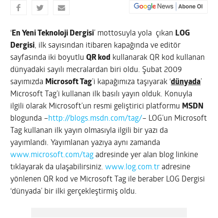
‘
En Yeni Teknoloji Dergisi
’ mottosuyla yola çıkan
LOG
Dergisi
, ilk sayısından itibaren kapağında ve editör
sayfasında iki boyutlu
QR kod
kullanarak QR kod kullanan
dünyadaki sayılı mecralardan biri oldu. Şubat 2009
sayımızda
Microsoft Tag
’i kapağımıza taşıyarak ‘
dünyada
’
Microsoft Tag’i kullanan ilk basılı yayın olduk. Konuyla
ilgili olarak Microsoft’un resmi geliştirici platformu
MSDN
blogunda –
http://blogs.msdn.com/tag/
– LOG’un Microsoft
Tag kullanan ilk yayın olmasıyla ilgili bir yazı da
yayımlandı. Yayımlanan yazıya aynı zamanda
www.microsoft.com/tag
adresinde yer alan blog linkine
tıklayarak da ulaşabilirsiniz.
www.log.com.tr
adresine
yönlenen QR kod ve Microsoft Tag ile beraber LOG Dergisi
‘dünyada’ bir ilki gerçekleştirmiş oldu.