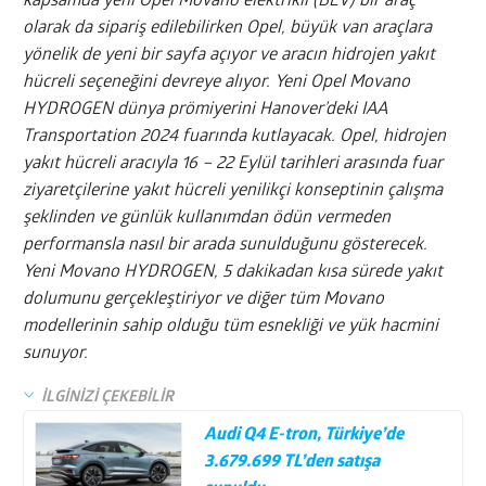
kapsamda yeni Opel Movano elektrikli (BEV) bir araç
olarak da sipariş edilebilirken Opel, büyük van araçlara
yönelik de yeni bir sayfa açıyor ve aracın hidrojen yakıt
hücreli seçeneğini devreye alıyor. Yeni Opel Movano
HYDROGEN dünya prömiyerini Hanover’deki IAA
Transportation 2024 fuarında kutlayacak. Opel, hidrojen
yakıt hücreli aracıyla 16 – 22 Eylül tarihleri arasında fuar
ziyaretçilerine yakıt hücreli yenilikçi konseptinin çalışma
şeklinden ve günlük kullanımdan ödün vermeden
performansla nasıl bir arada sunulduğunu gösterecek.
Yeni Movano HYDROGEN, 5 dakikadan kısa sürede yakıt
dolumunu gerçekleştiriyor ve diğer tüm Movano
modellerinin sahip olduğu tüm esnekliği ve yük hacmini
sunuyor.
İLGİNİZİ ÇEKEBİLİR
Audi Q4 E-tron, Türkiye’de
3.679.699 TL’den satışa