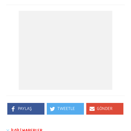
PAYLAŞ
TWEETLE
GÖNDER
İLGİLİ HABERLER