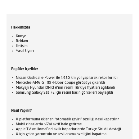
Hakkımızda
Künye
Reklam
İletişim
Yasal Uyarı
Popüler İçerikler
Nissan Qashqai e-Power ile 1.980 km yol yapılarak rekor kırıldı
Mercedes-AMG GT 53 4-Door Coupé görücüye çıkarıldı
Makyajlı Hyundai IONIQ 6'nın resmi Türkiye fiyatları açıklandı
Samsung Galaxy S26 FE için resmi basın görselleri paylaşıldı
Nasıl Yapılır?
X platformuna eklenen “otomatik çeviri” özelliği nasıl kapatılır?
Mobil cihazlarda 5G’yi aktif hale getirme
Apple TV ve HomePod akıllı hoparlörlerde Türkçe Siri dil desteği
X için gelen görüntülü ve sesli arama özelliğini kapatma