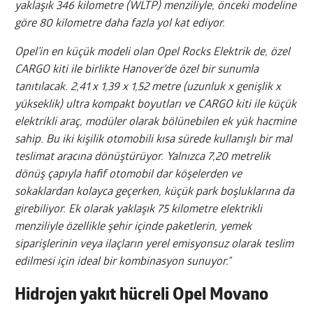
yaklaşık 346 kilometre (WLTP) menziliyle, önceki modeline
göre 80 kilometre daha fazla yol kat ediyor.
Opel’in en küçük modeli olan Opel Rocks Elektrik de, özel
CARGO kiti ile birlikte Hanover’de özel bir sunumla
tanıtılacak. 2,41 x 1,39 x 1,52 metre (uzunluk x genişlik x
yükseklik) ultra kompakt boyutları ve CARGO kiti ile küçük
elektrikli araç, modüler olarak bölünebilen ek yük hacmine
sahip. Bu iki kişilik otomobili kısa sürede kullanışlı bir mal
teslimat aracına dönüştürüyor. Yalnızca 7,20 metrelik
dönüş çapıyla hafif otomobil dar köşelerden ve
sokaklardan kolayca geçerken, küçük park boşluklarına da
girebiliyor. Ek olarak yaklaşık 75 kilometre elektrikli
menziliyle özellikle şehir içinde paketlerin, yemek
siparişlerinin veya ilaçların yerel emisyonsuz olarak teslim
edilmesi için ideal bir kombinasyon sunuyor.”
Hidrojen yakıt hücreli Opel Movano