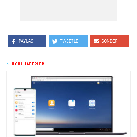
PAYLAŞ
TWEETLE
GÖNDER
İLGİLİ HABERLER