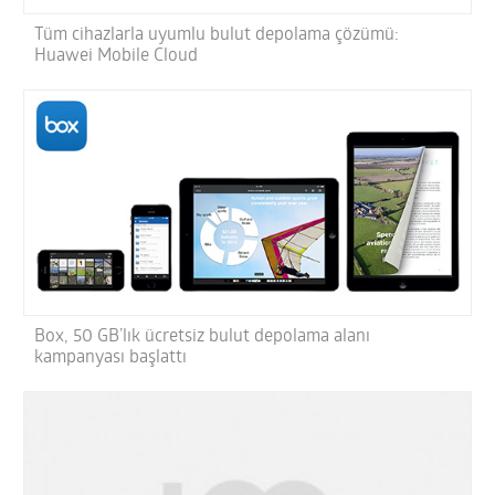
Tüm cihazlarla uyumlu bulut depolama çözümü:
Huawei Mobile Cloud
Box, 50 GB’lık ücretsiz bulut depolama alanı
kampanyası başlattı