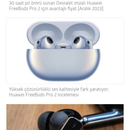
30 saat pil ömrü sunan Devialet imzalı Huawei
FreeBuds Pro 2 için avantajlı fiyat [Aralık 2023]
Yüksek çözünürlüklü ses kalitesiyle fark yaratıyor;
Huawei FreeBuds Pro 2 incelemesi