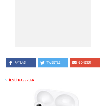
PAYLAŞ
TWEETLE
GÖNDER
İLGİLİ HABERLER