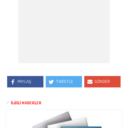
PAYLAŞ
TWEETLE
GÖNDER
İLGİLİ HABERLER