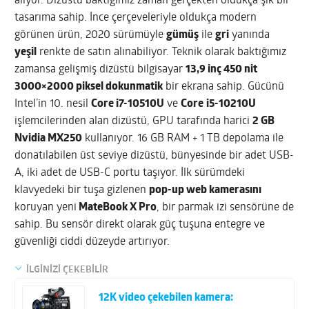
alıyor. Dizüstü baktığımız zaman gerçekten oldukça şık bir
tasarıma sahip. İnce çerçeveleriyle oldukça modern
görünen ürün, 2020 sürümüyle
gümüş
ile
gri
yanında
yeşil
renkte de satın alınabiliyor. Teknik olarak baktığımız
zamansa gelişmiş dizüstü bilgisayar
13,9 inç 450 nit
3000×2000 piksel dokunmatik
bir ekrana sahip. Gücünü
Intel’in 10. nesil
Core i7-10510U
ve
Core
i5-10210U
işlemcilerinden alan dizüstü, GPU tarafında harici
2 GB
Nvidia MX250
kullanıyor. 16 GB RAM + 1 TB depolama ile
donatılabilen üst seviye dizüstü, bünyesinde bir adet USB-
A, iki adet de USB-C portu taşıyor. İlk sürümdeki
klavyedeki bir tuşa gizlenen
pop-up web kamerasını
koruyan yeni
MateBook X Pro
, bir parmak izi sensörüne de
sahip. Bu sensör direkt olarak güç tuşuna entegre ve
güvenliği ciddi düzeyde artırıyor.
İLGİNİZİ ÇEKEBİLİR
12K video çekebilen kamera: