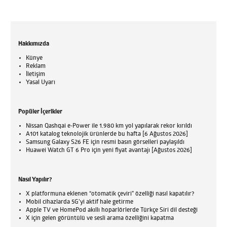
Hakkımızda
Künye
Reklam
İletişim
Yasal Uyarı
Popüler İçerikler
Nissan Qashqai e-Power ile 1.980 km yol yapılarak rekor kırıldı
A101 katalog teknolojik ürünlerde bu hafta [6 Ağustos 2026]
Samsung Galaxy S26 FE için resmi basın görselleri paylaşıldı
Huawei Watch GT 6 Pro için yeni fiyat avantajı [Ağustos 2026]
Nasıl Yapılır?
X platformuna eklenen “otomatik çeviri” özelliği nasıl kapatılır?
Mobil cihazlarda 5G’yi aktif hale getirme
Apple TV ve HomePod akıllı hoparlörlerde Türkçe Siri dil desteği
X için gelen görüntülü ve sesli arama özelliğini kapatma