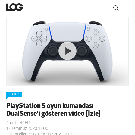
HABER
PlayStation 5 oyun kumandası
DualSense’i gösteren video [İzle]
Can TUNÇER
17 Temmuz 2020 17:00
- Güncelleme: 17 Temmuz 2020 20:38