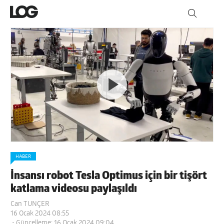
HABER
İnsansı robot Tesla Optimus için bir tişört
katlama videosu paylaşıldı
Can TUNÇER
16 Ocak 2024 08:55
- Güncelleme: 16 Ocak 2024 09:04