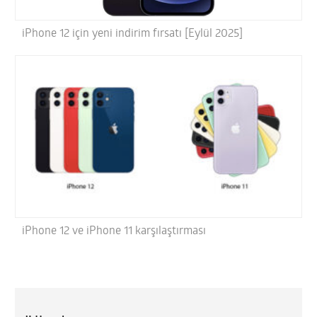
iPhone 12 için yeni indirim fırsatı [Eylül 2025]
iPhone 12 ve iPhone 11 karşılaştırması