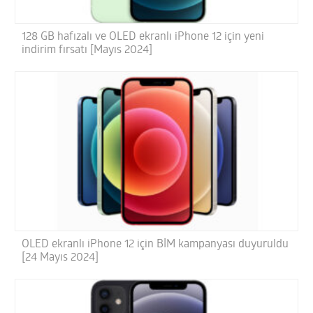
128 GB hafızalı ve OLED ekranlı iPhone 12 için yeni
indirim fırsatı [Mayıs 2024]
OLED ekranlı iPhone 12 için BİM kampanyası duyuruldu
[24 Mayıs 2024]