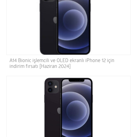
A14 Bionic işlemcili ve OLED ekranlı iPhone 12 için
indirim fırsatı [Haziran 2024]