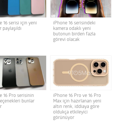
 16 serisi için yeni
iPhone 16 serisindeki
er paylaşıldı
kamera odaklı yeni
butonun birden fazla
görevi olacak
 16 Pro serisinin
iPhone 16 Pro ve 16 Pro
seçenekleri bunlar
Max için hazırlanan yeni
ir
altın renk, iddiaya göre
oldukça etkileyici
görünüyor