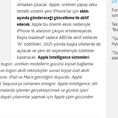
yol
olmadan çıkacak. Apple, üretken yapay zeka
For
temelli sistemi yeni iPhone’lar için
ekim
ism
ayında göndereceği güncelleme ile aktif
Tek
edecek.
Apple bu önemli eksik nedeniyle
“Bu
iPhone 16 ailesinin çıkışını ertelemeyecek.
Başta maalesef sadece ABD’de aktif edilecek
“Tü
Hyu
“AI” özellikleri, 2025 yılında başka ülkelerde de
açılacak ve yeni dil seçenekleriyle özellikler
“Tü
kazanacak.
Apple Intelligence sistemleri
ele
 bugün, üretken modellerin gücünü kişisel bağlamla
e özgün akıllı teknolojiler sunan kişiye özel akıllı
Phone, iPad ve Mac’e getirdiğini duyurdu. Apple
S Sequoia’ya tamamen entegre. Apple Intelligence; dili
malarda işlemler gerçekleştirmek ve günlük işleri
 dayalı çıkarımlar yapmak için Apple çipin gücünden