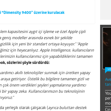
i “Dimensity 9400” üzerine kurulacak
lem kapasitesini aygıt içi işleme ve özel Apple çipli
 geniş modeller arasında esnek bir şekilde
izlilik için yeni bir standart ortaya koyuyor.”
“Apple
miz için heyecanlıyız. Apple Intelligence, kullanıcıların
lerimizin kullanıcılarımız için yapabildiklerini tamamen
ok, sözlerini şöyle sürdürdü:
Vİ
ardımcı akıllı teknolojiler sunmak için üretken yapay
r araya getiriyor. Üstelik bu bilgilere tamamen gizli ve
Ave
tan
 en çok önem verdikleri şeyleri yapmalarına yardımcı
 bir yapay zeka. Kullanıcılarımızın bu teknolojinin
You
nıyoruz.”
per
mou
da yerleşik olarak çalışacak (
ayrıca buluttan destek
Çin