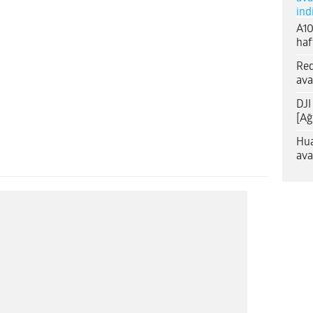
ind
A10
haf
Red
ava
DJI
[Ağ
Hua
ava