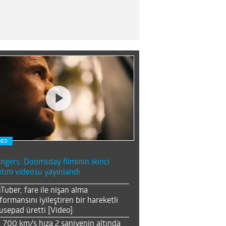
DEO
ngers: Doomsday filminin ikinci
ıtım videosu yayınlandı
Tuber, fare ile nişan alma
formansını iyileştiren bir hareketli
sepad üretti [Video]
, 700 km/s hıza 2 saniyenin altında