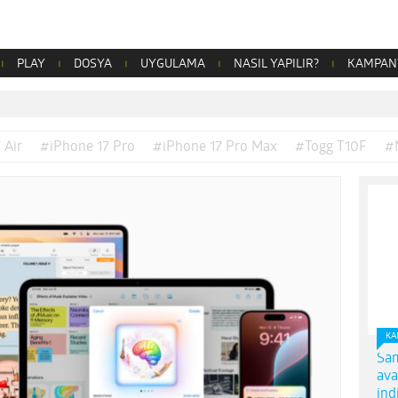
PLAY
DOSYA
UYGULAMA
NASIL YAPILIR?
KAMPAN
 Air
#iPhone 17 Pro
#iPhone 17 Pro Max
#Togg T10F
#
KA
Sam
ava
ind