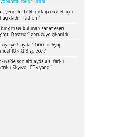
 yapılarak rekor kırıldı
d, yeni elektrikli pickup modeli için
i açıkladı: “Fathom”
 bir örneği bulunan sanat eseri
gatti Destrier” görücüye çıkarıldı
rkiye’ye 5 ayda 1.000 makyajlı
ndai IONIQ 6 gelecek”
rkiye’de son altı ayda altı farklı
ktrikli Skywell ET5 yandı”