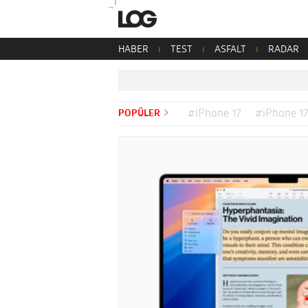
HABER
TEST
ASFALT
RADAR
POPÜLER
#iPhone 17
#iPhone 17