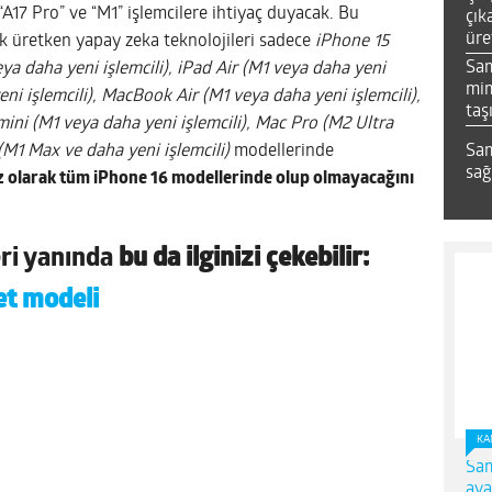
z “A17 Pro” ve “M1” işlemcilere ihtiyaç duyacak. Bu
çık
üre
ak üretken yapay zeka teknolojileri sadece
iPhone 15
Sa
a daha yeni işlemcili), iPad Air (M1 veya daha yeni
mim
ni işlemcili), MacBook Air (M1 veya daha yeni işlemcili),
taş
mini (M1 veya daha yeni işlemcili), Mac Pro (M2 Ultra
Sam
M1 Max ve daha yeni işlemcili)
modellerinde
sağ
siz olarak tüm iPhone 16 modellerinde olup olmayacağını
eri yanında
bu da ilginizi çekebilir:
let modeli
KA
Sam
ava