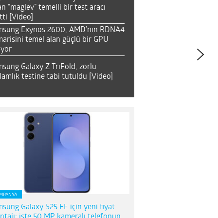
an “maglev” temelli bir test aracı
tti [Video]
msung Exynos 2600, AMD’nin RDNA4
arisini temel alan güçlü bir GPU
ıyor
sung Galaxy Z TriFold, zorlu
lamlık testine tabi tutuldu [Video]
MPANYA
sung Galaxy S25 FE için yeni fiyat
ntajı; işte 50 MP kameralı telefonun