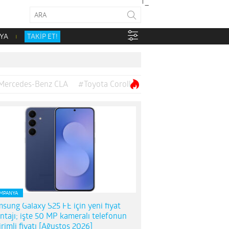
YA
TAKİP ET!
Mercedes-Benz CLA
#Toyota Corolla
MPANYA
sung Galaxy S25 FE için yeni fiyat
ntajı; işte 50 MP kameralı telefonun
irimli fiyatı [Ağustos 2026]