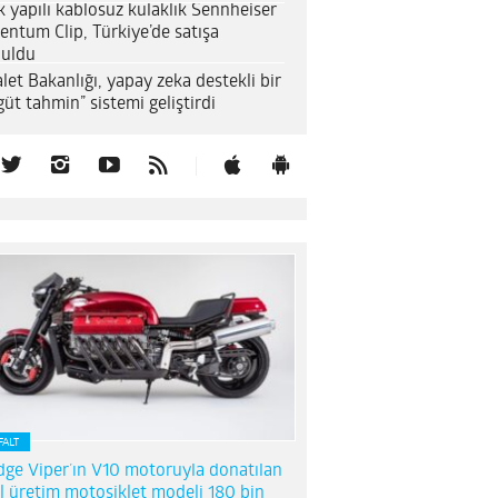
k yapılı kablosuz kulaklık Sennheiser
entum Clip, Türkiye’de satışa
uldu
let Bakanlığı, yapay zeka destekli bir
güt tahmin” sistemi geliştirdi
FALT
ge Viper’ın V10 motoruyla donatılan
l üretim motosiklet modeli 180 bin