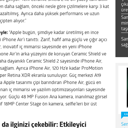
çık
 daha sağlam, önceki nesle göre çizilmelere karşı 3 kat
üre
 azaltılmış. Ayrıca daha yüksek performans ve uzun
Sa
ipten alıyor.”
mim
taş
öyle:
“Apple bugün, şimdiye kadar üretilmiş en ince
Sam
hone Air’i tanıttı. Zarif, hafif ama güçlü ve çığır açıcı
sağ
, inovatif iç mimarisi sayesinde en yeni iPhone
one Air’in arka yüzeyini de koruyan Ceramic Shield ve
daha dayanıklı Ceramic Shield 2 sayesinde iPhone Air,
ağlam. Ayrıca iPhone Air, 120 Hz’e kadar ProMotion
Super Retina XDR ekranla sunuluyor. Güç merkezi A19
la Apple tasarımı çipi barındıran iPhone Air, gücü en
anan iç mimarisi ve yazılım optimizasyonları sayesinde
yor. Güçlü 48 MP Fusion Ana kamera, inanılmaz görsel
if 18MP Center Stage ön kamera, selfie’leri bir üst
KA
a ilginizi çekebilir: Etkileyici
Sen