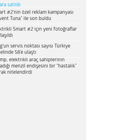
ara satıldı
rt #2’nin özel reklam kampanyası
vent Tuna” ile son buldu
ktrikli Smart #2 için yeni fotoğraflar
laşıldı
g’un servis noktası sayısı Türkiye
elinde 58’e ulaştı
mp, elektrikli araç sahiplerinin
adığı menzil endişesini bir “hastalık”
rak nitelendirdi