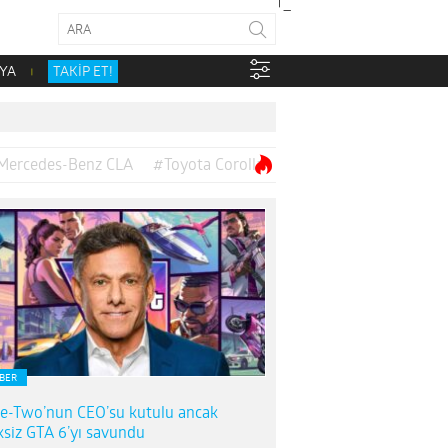
YA
TAKİP ET!
Mercedes-Benz CLA
#Toyota Corolla
BER
e-Two’nun CEO’su kutulu ancak
ksiz GTA 6’yı savundu