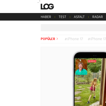
HABER
TEST
ASFALT
RADAR
POPÜLER
#iPhone 17
#iPhone 17