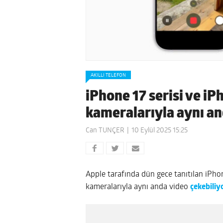
AKILLI TELEFON
iPhone 17 serisi ve iP
kameralarıyla aynı an
Can TUNÇER
10 Eylül 2025 15:25
Apple tarafında dün gece tanıtılan iPhon
kameralarıyla aynı anda video
çekebiliy