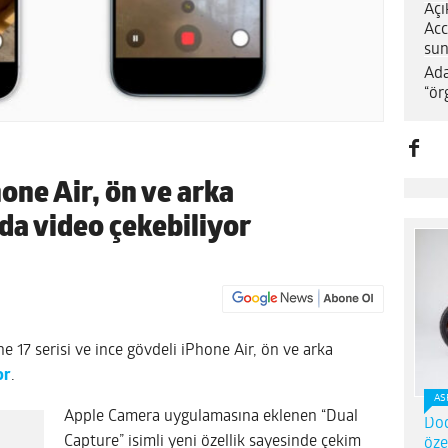
Açı
Acc
sun
Ada
“ör
hone Air, ön ve arka
da video çekebiliyor
e 17 serisi ve ince gövdeli iPhone Air, ön ve arka
or
.
AS
Apple Camera uygulamasına eklenen “Dual
Dod
Capture” isimli yeni özellik sayesinde çekim
öze