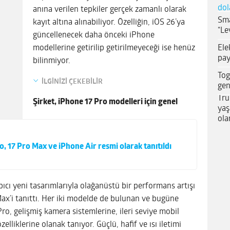
dol
anına verilen tepkiler gerçek zamanlı olarak
Sma
kayıt altına alınabiliyor. Özelliğin, iOS 26’ya
“Le
güncellenecek daha önceki iPhone
Ele
modellerine getirilip getirilmeyeceği ise henüz
pay
bilinmiyor.
Tog
İLGİNİZİ ÇEKEBİLİR
gen
Tru
Şirket, iPhone 17 Pro modelleri için genel
yaş
ola
o, 17 Pro Max ve iPhone Air resmi olarak tanıtıldı
ıcı yeni tasarımlarıyla olağanüstü bir performans artışı
ax’i tanıttı. Her iki modelde de bulunan ve bugüne
ro, gelişmiş kamera sistemlerine, ileri seviye mobil
lliklerine olanak tanıyor. Güçlü, hafif ve ısı iletimi