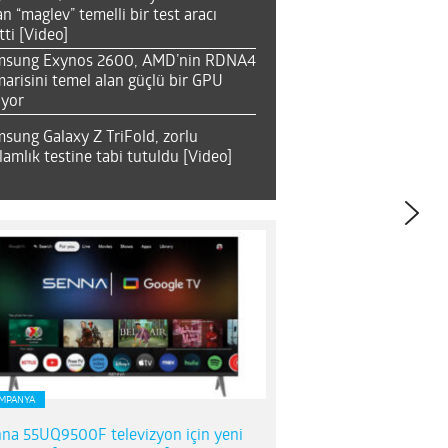
an “maglev” temelli bir test aracı
tti [Video]
msung Exynos 2600, AMD’nin RDNA4
arisini temel alan güçlü bir GPU
ıyor
sung Galaxy Z TriFold, zorlu
lamlık testine tabi tutuldu [Video]
MPANYA
na 55UQ9500F televizyon için yeni