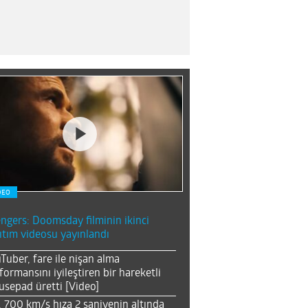
DEO
ngers: Doomsday filminin ikinci
ıtım videosu yayınlandı
Tuber, fare ile nişan alma
formansını iyileştiren bir hareketli
sepad üretti [Video]
, 700 km/s hıza 2 saniyenin altında