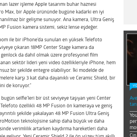
an lazer işleme Apple tasarımı buhar haznesi
ro Max, bir Apple ürününde bugüne kadarki en iyi
nanılmaz bir gelişme sunuyor. Ana kamera, Ultra Geniş
MP Fusion kamera sistemi, sekiz lense eşdeğer.
zoom ile bir iPhone’da sunulan en yüksek Telefoto
t seviyeye çıkaran 18MP Center Stage kamera da
genlock da dahil olmak üzere profesyonel film
arlanan sektör lideri yeni video özellikleriyle iPhone, hem
z bir şekilde entegre olabiliyor. İki modelde de
melere karşı 3 kat daha dayanıklı ve Ceramic Shield, bir
ni de koruyor.”
Vİ
Ave
bugün selfie’leri bir üst seviyeye taşıyan yeni Center
tan
 Telefoto özellikli 48 MP Fusion ön kameraya ve geniş
ayrıntılı şekilde yakalayan 48 MP Fusion Ultra Geniş
You
roMotion teknolojisine sahip daha büyük ve daha
per
mou
inde verimlilik artarken kaydırma hareketleri daha
Çin
le geliyor. Yeni Ceramic Shield 2 ile ön yüzey tüm akıllı