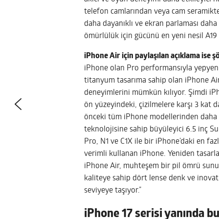
telefon camlarından veya cam seramikten
daha dayanıklı ve ekran parlaması daha
ömürlülük için gücünü en yeni nesil A19 ç
iPhone Air için paylaşılan açıklama ise ş
iPhone olan Pro performansıyla yepyeni iP
titanyum tasarıma sahip olan iPhone Air
deneyimlerini mümkün kılıyor. Şimdi iPh
ön yüzeyindeki, çizilmelere karşı 3 kat 
önceki tüm iPhone modellerinden daha s
teknolojisine sahip büyüleyici 6.5 inç 
Pro, N1 ve C1X ile bir iPhone’daki en faz
verimli kullanan iPhone. Yeniden tasarl
iPhone Air, muhteşem bir pil ömrü sunu
kaliteye sahip dört lense denk ve inovat
seviyeye taşıyor.”
iPhone 17 serisi yanında bu d