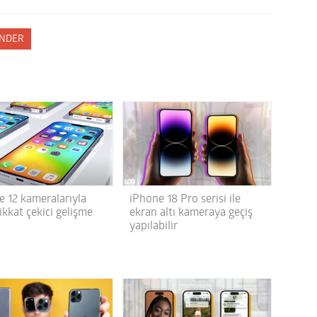
NDER
e 12 kameralarıyla
iPhone 18 Pro serisi ile
 dikkat çekici gelişme
ekran altı kameraya geçiş
yapılabilir