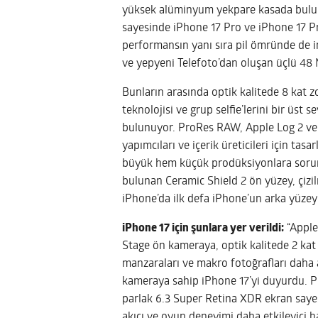
yüksek alüminyum yekpare kasada bulun
sayesinde iPhone 17 Pro ve iPhone 17 P
performansın yanı sıra pil ömründe de i
ve yepyeni Telefoto’dan oluşan üçlü 48 
Bunların arasında optik kalitede 8 kat 
teknolojisi ve grup selfie’lerini bir üs
bulunuyor. ProRes RAW, Apple Log 2 ve 
yapımcıları ve içerik üreticileri için tas
büyük hem küçük prodüksiyonlara sorunsu
bulunan Ceramic Shield 2 ön yüzey, çizil
iPhone’da ilk defa iPhone’un arka yüzeyi
iPhone 17 için şunlara yer verildi:
“Apple 
Stage ön kameraya, optik kalitede 2 kat
manzaraları ve makro fotoğrafları daha 
kameraya sahip iPhone 17’yi duyurdu. P
parlak 6.3 Super Retina XDR ekran sayes
akıcı ve oyun deneyimi daha etkileyici ha