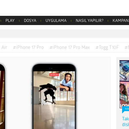
PLAY
DOSYA
UYGULAMA
NASIL YAPILIR?
KAMPAN
 Air
#iPhone 17 Pro
#iPhone 17 Pro Max
#Togg T10F
#
HA
Tak
dis