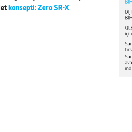
BİM
let
konsepti: Zero SR-X
Dij
BİM
QLE
içi
Sam
fır
Sam
ava
ind