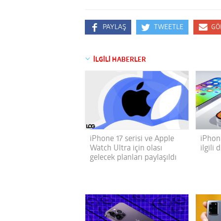
PAYLAŞ
TWEETLE
GÖ
İLGİLİ HABERLER
iPhone 17 serisi ve Apple
iPhon
Watch Ultra için olası
ilgili
gelecek planları paylaşıldı