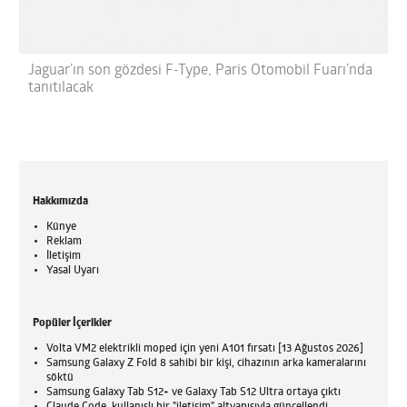
Jaguar’ın son gözdesi F-Type, Paris Otomobil Fuarı’nda
tanıtılacak
Hakkımızda
Künye
Reklam
İletişim
Yasal Uyarı
Popüler İçerikler
Volta VM2 elektrikli moped için yeni A101 fırsatı [13 Ağustos 2026]
Samsung Galaxy Z Fold 8 sahibi bir kişi, cihazının arka kameralarını
söktü
Samsung Galaxy Tab S12+ ve Galaxy Tab S12 Ultra ortaya çıktı