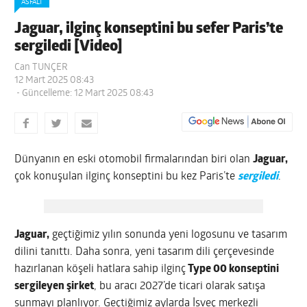
ASFALT
Jaguar, ilginç konseptini bu sefer Paris’te
sergiledi [Video]
Can TUNÇER
12 Mart 2025 08:43
- Güncelleme: 12 Mart 2025 08:43
Dünyanın en eski otomobil firmalarından biri olan
Jaguar,
çok konuşulan ilginç konseptini bu kez Paris’te
sergiledi
.
Jaguar,
geçtiğimiz yılın sonunda yeni logosunu ve tasarım
dilini tanıttı. Daha sonra, yeni tasarım dili çerçevesinde
hazırlanan köşeli hatlara sahip ilginç
Type 00 konseptini
sergileyen şirket
, bu aracı 2027’de ticari olarak satışa
sunmayı planlıyor. Geçtiğimiz aylarda İsveç merkezli